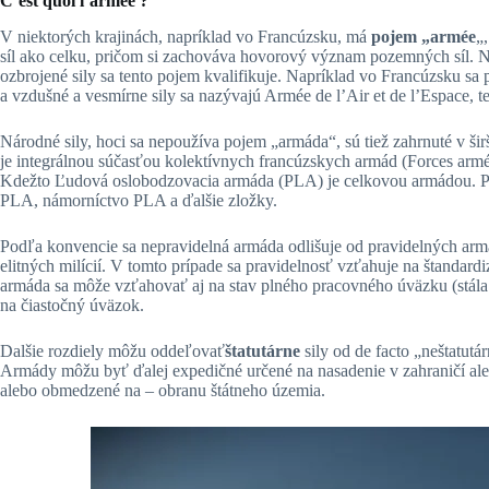
C’est quoi l’armée ?
V niektorých krajinách, napríklad vo Francúzsku, má
pojem „armée
„
síl ako celku, pričom si zachováva hovorový význam pozemných síl. 
ozbrojené sily sa tento pojem kvalifikuje. Napríklad vo Francúzsku sa
a vzdušné a vesmírne sily sa nazývajú Armée de l’Air et de l’Espace, t
Národné sily, hoci sa nepoužíva pojem „armáda“, sú tiež zahrnuté v š
je integrálnou súčasťou kolektívnych francúzskych armád (Forces armées
Kdežto Ľudová oslobodzovacia armáda (PLA) je celkovou armádou. Poz
PLA, námorníctvo PLA a ďalšie zložky.
Podľa konvencie sa nepravidelná armáda odlišuje od pravidelných arm
elitných milícií. V tomto prípade sa pravidelnosť vzťahuje na štandard
armáda sa môže vzťahovať aj na stav plného pracovného úväzku (stála 
na čiastočný úväzok.
Dalšie rozdiely môžu oddeľovať
štatutárne
sily od de facto „neštatutá
Armády môžu byť ďalej expedičné určené na nasadenie v zahraničí ale
alebo obmedzené na – obranu štátneho územia.