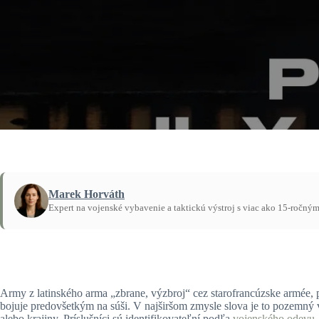
Marek Horváth
Expert na vojenské vybavenie a taktickú výstroj s viac ako 15-ročný
Domov
/
Návody
Army z latinského arma „zbrane, výzbroj“ cez starofrancúzske armée, 
bojuje predovšetkým na súši. V najširšom zmysle slova je to pozemný 
alebo krajiny. Príslušníci sú identifikovateľní podľa
vojenského odevu