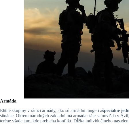
Armáda
Elitné skupiny v rámci armády, ako sú armádni rangeri a
špeciálne jed
situácie. Okrem národných základní má armáda stále stanovištia v Ázii
teréne všade tam, kde prebieha konflikt. Dĺžka individuálneho nasadeni