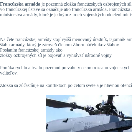
Francúzska armáda
je pozemná zložka francúzskych ozbrojených síl
vo francúzskej ústave sa označuje ako francúzska armáda. Francúzska
ministerstva armády, ktoré je jedným z troch vojenských oddelení minis
Na čele francúzskej armády stojí vyšší menovaný úradník, tajomník a
štábu armády, ktorý je zároveň členom Zboru náčelníkov štábov.
Poslaním francúzskej armády ako
zložky ozbrojených síl je bojovať a vyhrávať národné vojny.
Ponúka rýchlu a trvalú pozemnú prevahu v celom rozsahu vojenských o
veliteľov.
Zložka sa zúčastňuje na konfliktoch po celom svete a je hlavnou ofen