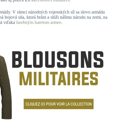
armády. V rámci národných vojenských síl sa slovo armáda
á bojová sila, ktorá bráni a slúži nášmu národu na zemi, na
jmä vďaka
farebným baretom armee
.