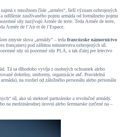
, najmä v množnom čísle „armées“, širší význam ozbrojených
Na odlíšenie zaužívaného pojmu armáda od formálneho pojmu
 pozemné sily nazývajú Armée de terre. Teda Armée de terre,
eda Armée de l’Air et de l’Espace.
iršom zmysle slova „armády“ – teda
francúzske námorníctvo
 françaises) pod záštitou ministerstva ozbrojených síl.
emné sily sú pozemné sily PLA, a tak ďalej pre letectvo
ád. Tá sa dlhodobo vyvíja z osobných ochraniek alebo
izované doktríny, uniformy, organizácie atď. Pravidelná
armáda), na rozdiel od záložného personálu alebo personálu
rnych“ síl, ako sú niektoré partizánske a revolučné armády.
bo na medzinárodnej úrovni alebo šermiarske (určené na –