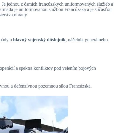
. Je jednou z ôsmich francúzskych uniformovaných služieb a
 armáda je uniformovanou službou Francúzska a je súčasťou
terstva obrany.
rmády a
hlavný vojenský dôstojník
, náčelník generálneho
perácií a spektra konfliktov pod velením bojových
zívnou a defenzívnou pozemnou silou Francúzska.