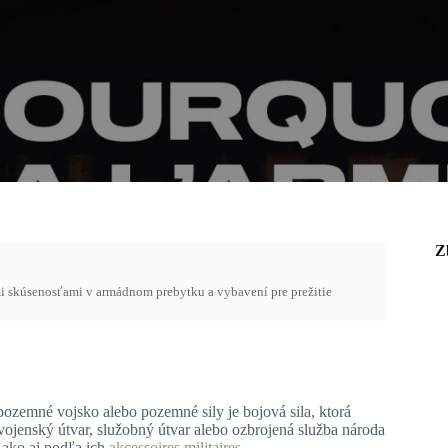
Z
mi skúsenosťami v armádnom prebytku a vybavení pre prežitie
pozemné vojsko alebo pozemné sily je bojová sila, ktorá
vojenský útvar, služobný útvar alebo ozbrojená služba národa
, ako aj podľa ich
akcessoires militaires
.