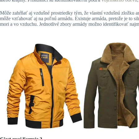
Môže zahŕňať aj vzdušné prostriedky tým, že vlastní vzdušnú zložku 
môže vzťahovať aj na poľnú armádu. Existuje armáda, pretože je to siln
mori a vo vzduchu. Jednotlivé zbory armády možno identifikovať na