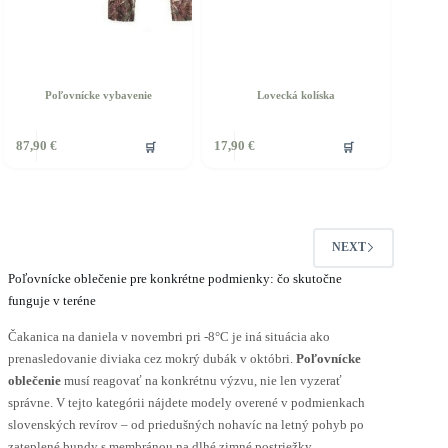
Poľovnícke vybavenie
Lovecká kolíska
ento
🛒
🛒
87,90
€
17,90
€
rodukt
á
iacero
ariantov.
ožnosti
NEXT
ôžete
ybrať
Poľovnícke oblečenie pre konkrétne podmienky: čo skutočne
a
funguje v teréne
tránke
roduktu.
Čakanica na daniela v novembri pri -8°C je iná situácia ako
prenasledovanie diviaka cez mokrý dubák v októbri.
Poľovnícke
oblečenie
musí reagovať na konkrétnu výzvu, nie len vyzerať
správne. V tejto kategórii nájdete modely overené v podmienkach
slovenských revírov – od priedušných nohavíc na letný pohyb po
zateplené bundy s membránou na dlhé zimné postriežky.