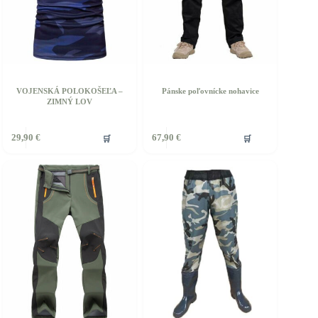
produktu.
VOJENSKÁ POLOKOŠEĽA –
Pánske poľovnícke nohavice
ZIMNÝ LOV
ento
🛒
🛒
29,90
€
67,90
€
rodukt
á
iacero
ariantov.
ožnosti
ôžete
ybrať
a
tránke
roduktu.