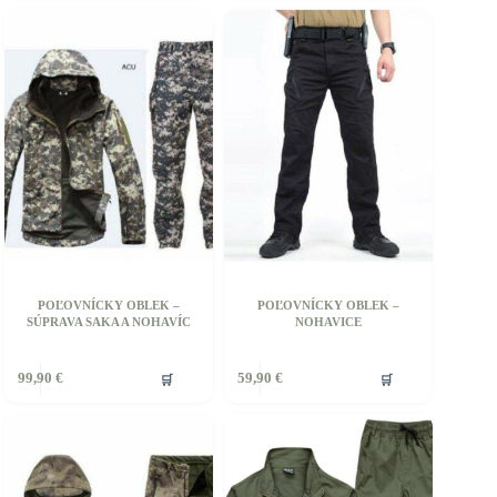
iacero
ariantov.
ožnosti
ôžete
ybrať
a
tránke
roduktu.
POĽOVNÍCKY OBLEK –
POĽOVNÍCKY OBLEK –
SÚPRAVA SAKA A NOHAVÍC
NOHAVICE
ento
Tento
🛒
🛒
99,90
€
59,90
€
rodukt
produkt
á
má
iacero
viacero
ariantov.
variantov.
ožnosti
Možnosti
si