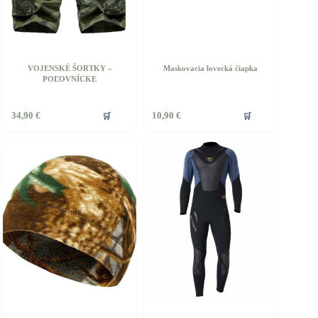
VOJENSKÉ ŠORTKY –
Maskovacia lovecká čiapka
POĽOVNÍCKE
ento
🛒
🛒
34,90
€
10,90
€
rodukt
á
iacero
ariantov.
ožnosti
ôžete
ybrať
a
tránke
roduktu.