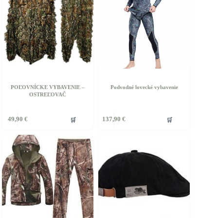
POĽOVNÍCKE VYBAVENIE –
Podvodné lovecké vybavenie
OSTREĽOVAČ
Tento
🛒
🛒
49,90
€
137,90
€
produkt
má
viacero
variantov.
Možnosti
si
môžete
vybrať
na
stránke
produktu.