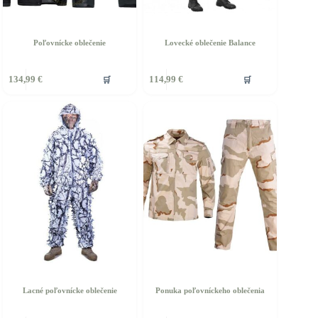
Poľovnícke oblečenie
Lovecké oblečenie Balance
ento
Tento
🛒
🛒
134,99
€
114,99
€
rodukt
produkt
á
má
iacero
viacero
ariantov.
variantov.
ožnosti
Možnosti
si
ôžete
môžete
ybrať
vybrať
a
na
tránke
stránke
roduktu.
produktu.
Lacné poľovnícke oblečenie
Ponuka poľovníckeho oblečenia