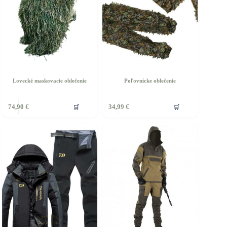
Lovecké maskovacie oblečenie
Poľovnícke oblečenie
🛒
🛒
74,90
€
34,99
€