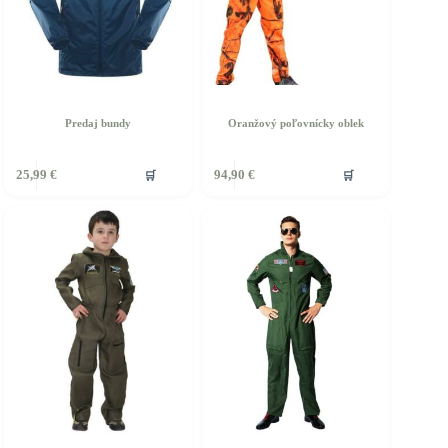
produktu.
Predaj bundy
Oranžový poľovnícky oblek
ento
🛒
🛒
25,99
€
94,90
€
rodukt
á
iacero
ariantov.
ožnosti
ôžete
ybrať
a
tránke
roduktu.