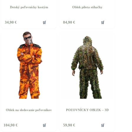
Detský poľovnícky kostým
Oblek pilota stíhačky
ento
Tento
🛒
🛒
34,90
€
84,90
€
rodukt
produkt
á
má
iacero
viacero
ariantov.
variantov.
ožnosti
Možnosti
si
ôžete
môžete
ybrať
vybrať
a
na
tránke
stránke
roduktu.
produktu.
Oblek na sledovanie poľovníkov
POĽOVNÍCKY OBLEK – 3D
ento
🛒
🛒
104,90
€
59,90
€
rodukt
á