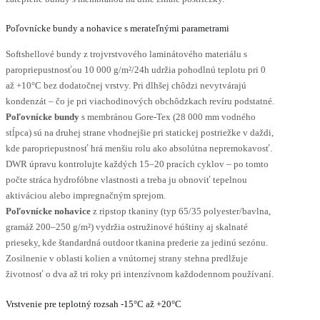
Poľovnícke bundy a nohavice s merateľnými parametrami
Softshellové bundy z trojvrstvového laminátového materiálu s
paropriepustnosťou 10 000 g/m²/24h udržia pohodlnú teplotu pri 0
až +10°C bez dodatočnej vrstvy. Pri dlhšej chôdzi nevytvárajú
kondenzát – čo je pri viachodinových obchôdzkach revíru podstatné.
Poľovnícke bundy
s membránou Gore-Tex (28 000 mm vodného
stĺpca) sú na druhej strane vhodnejšie pri statickej postriežke v daždi,
kde paropriepustnosť hrá menšiu rolu ako absolútna nepremokavosť.
DWR úpravu kontrolujte každých 15–20 pracích cyklov – po tomto
počte stráca hydrofóbne vlastnosti a treba ju obnoviť tepelnou
aktiváciou alebo impregnačným sprejom.
Poľovnícke nohavice
z ripstop tkaniny (typ 65/35 polyester/bavlna,
gramáž 200–250 g/m²) vydržia ostružinové húštiny aj skalnaté
prieseky, kde štandardná outdoor tkanina prederie za jedinú sezónu.
Zosilnenie v oblasti kolien a vnútornej strany stehna predlžuje
životnosť o dva až tri roky pri intenzívnom každodennom používaní.
Vrstvenie pre teplotný rozsah -15°C až +20°C