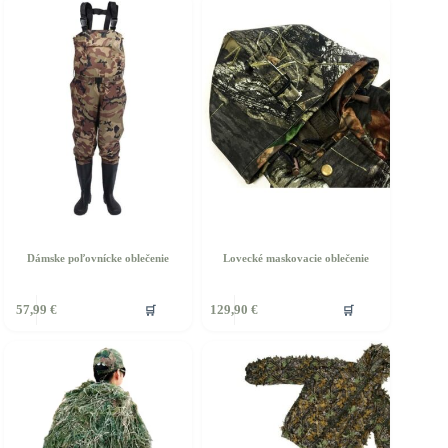
ariantov.
variantov.
ožnosti
Možnosti
si
ôžete
môžete
ybrať
vybrať
a
na
tránke
stránke
roduktu.
produktu.
Dámske poľovnícke oblečenie
Lovecké maskovacie oblečenie
🛒
🛒
57,99
€
129,90
€