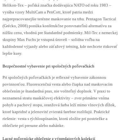
Helikon-Tex – poľská značka dodávajúca NATO od roku 1983 –
vyrába vzory MultiCam a PenCott, ktoré patria medzi
najprepracovanejšie terénne maskovanie na trhu. Pentagon Tactical
(Grécko, 2008) ponúka konštrukčne porovnateľnú alternatívu za
nižšiu cenu, vhodnú pre štandardné podmienky. Mil-Tec z nemeckej
skupiny Max Fuchs je vstupná úroveň – solídna voľba na
každodenné výjazdy alebo záťažový tréning, kde nechcete riskovať
lepšie kusy.
Bezpečnostné vybavenie pri spoločných poľovačkách
Pri spoločných poľovačkách je reflexné vybavenie zákonnou
povinnosťou. Fluorescenčná vesta alebo čiapka nad maskovacím
oblečením je štandardná prax, nie voliteľný doplnok. V praxi to
neznamená stratu maskáčovej efektivity – zver primárne vníma
pohyb a pachový stopu, oranžová farba leží mimo vlnových dĺžok,
ktoré kapridné a jelenovité zvieratá farebne rozlišujú. Praktické
riešenie: vesta s rýchloupínaním, ktorú zložíte pri postriežke a
oblečiete pri presune alebo nahánke.
Lacné poľovnícke oblečenie z výpredajových kolekcií