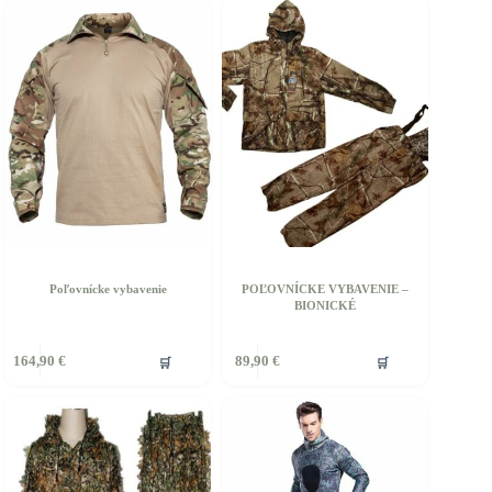
iacero
ariantov.
ožnosti
ôžete
ybrať
a
tránke
roduktu.
Poľovnícke vybavenie
POĽOVNÍCKE VYBAVENIE –
BIONICKÉ
🛒
🛒
164,90
€
89,90
€