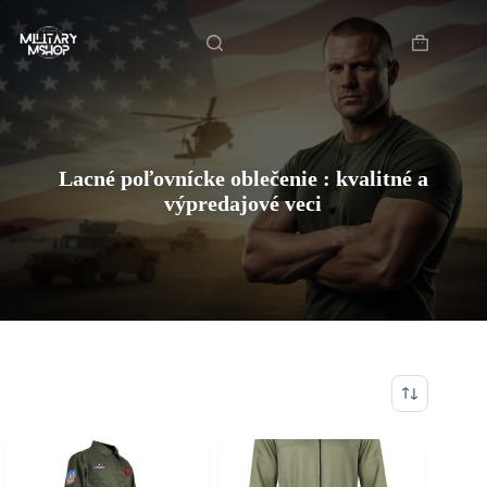
Skip
Domov
to
content
Shopping
cart
Lacné poľovnícke oblečenie : kvalitné a
výpredajové veci