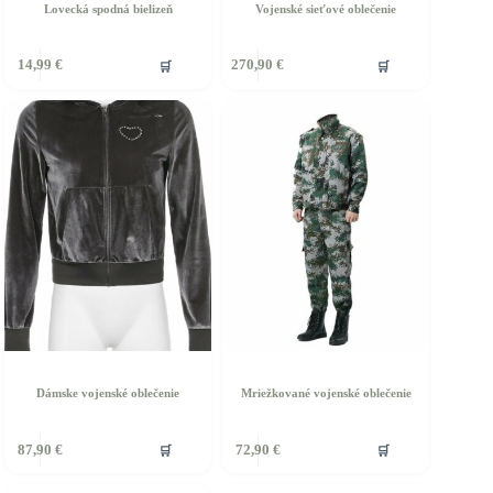
Lovecká spodná bielizeň
Vojenské sieťové oblečenie
Tento
🛒
🛒
14,99
€
270,90
€
produkt
má
viacero
variantov.
Možnosti
si
môžete
vybrať
na
stránke
produktu.
Dámske vojenské oblečenie
Mriežkované vojenské oblečenie
ento
Tento
🛒
🛒
87,90
€
72,90
€
rodukt
produkt
á
má
iacero
viacero