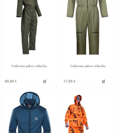
Uniforma pilota stíhačky
Uniforma pilota stíhačky
Tento
🛒
🛒
89,90
€
57,90
€
produkt
má
viacero
variantov.
Možnosti
si
môžete
vybrať
na
stránke