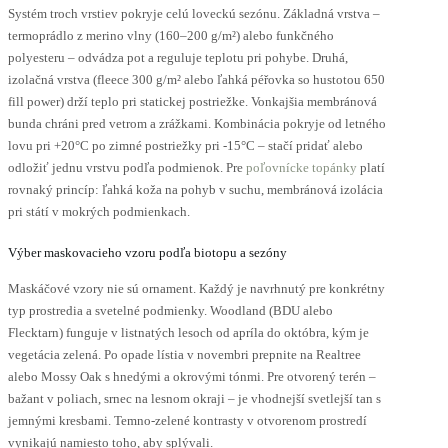
Systém troch vrstiev pokryje celú loveckú sezónu. Základná vrstva –
termoprádlo z merino vlny (160–200 g/m²) alebo funkčného
polyesteru – odvádza pot a reguluje teplotu pri pohybe. Druhá,
izolačná vrstva (fleece 300 g/m² alebo ľahká péřovka so hustotou 650
fill power) drží teplo pri statickej postriežke. Vonkajšia membránová
bunda chráni pred vetrom a zrážkami. Kombinácia pokryje od letného
lovu pri +20°C po zimné postriežky pri -15°C – stačí pridať alebo
odložiť jednu vrstvu podľa podmienok. Pre
poľovnícke topánky
platí
rovnaký princíp: ľahká koža na pohyb v suchu, membránová izolácia
pri státí v mokrých podmienkach.
Výber maskovacieho vzoru podľa biotopu a sezóny
Maskáčové vzory nie sú ornament. Každý je navrhnutý pre konkrétny
typ prostredia a svetelné podmienky. Woodland (BDU alebo
Flecktarn) funguje v listnatých lesoch od apríla do októbra, kým je
vegetácia zelená. Po opade lístia v novembri prepnite na Realtree
alebo Mossy Oak s hnedými a okrovými tónmi. Pre otvorený terén –
bažant v poliach, srnec na lesnom okraji – je vhodnejší svetlejší tan s
jemnými kresbami. Temno-zelené kontrasty v otvorenom prostredí
vynikajú namiesto toho, aby splývali.