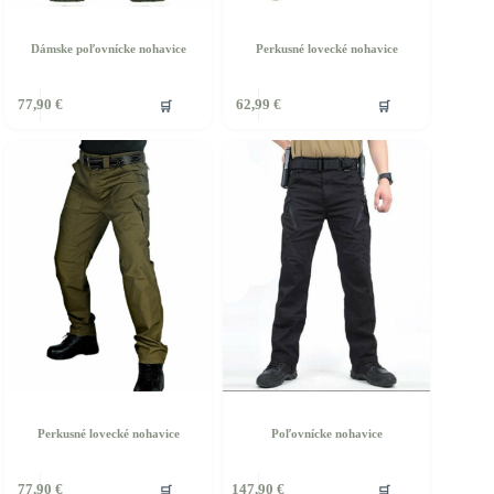
Dámske poľovnícke nohavice
Perkusné lovecké nohavice
🛒
🛒
77,90
€
62,99
€
Perkusné lovecké nohavice
Poľovnícke nohavice
ento
Tento
🛒
🛒
77,90
€
147,90
€
rodukt
produkt