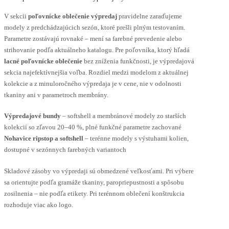
V sekcii
poľovnícke oblečenie výpredaj
pravidelne zaraďujeme
modely z predchádzajúcich sezón, ktoré prešli plným testovaním.
Parametre zostávajú rovnaké – mení sa farebné prevedenie alebo
strihovanie podľa aktuálneho katalogu. Pre poľovníka, ktorý hľadá
lacné poľovnícke oblečenie
bez zníženia funkčnosti, je výpredajová
sekcia najefektívnejšia voľba. Rozdiel medzi modelom z aktuálnej
kolekcie a z minuloročného výpredaja je v cene, nie v odolnosti
tkaniny ani v parametroch membrány.
Výpredajové bundy
– softshell a membránové modely zo starších
kolekcií so zľavou 20–40 %, plné funkčné parametre zachované
Nohavice ripstop a softshell
– terénne modely s výstuhami kolien,
dostupné v sezónnych farebných variantoch
Skladové zásoby vo výpredaji sú obmedzené veľkosťami. Pri výbere
sa orientujte podľa gramáže tkaniny, paropriepustnosti a spôsobu
zosilnenia – nie podľa etikety. Pri terénnom oblečení konštrukcia
rozhoduje viac ako logo.