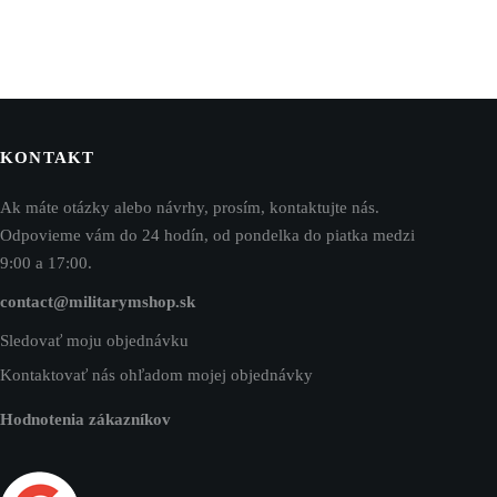
KONTAKT
Ak máte otázky alebo návrhy, prosím, kontaktujte nás.
Odpovieme vám do 24 hodín, od pondelka do piatka medzi
9:00 a 17:00.
contact@militarymshop.sk
Sledovať moju objednávku
Kontaktovať nás ohľadom mojej objednávky
Hodnotenia zákazníkov