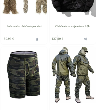
Poľovnícke oblečenie pre deti
Oblečenie vo vojenskom štýle
ento
Tento
🛒
🛒
59,99
€
127,90
€
rodukt
produkt
á
má
iacero
viacero
ariantov.
variantov.
ožnosti
Možnosti
si
ôžete
môžete
ybrať
vybrať
a
na
tránke
stránke
roduktu.
produktu.