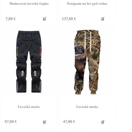
Maskovacia lovecká čiapka
Potápanie na lov pod vodou
Tento
🛒
🛒
7,90
€
137,90
€
produkt
má
viacero
variantov.
Možnosti
si
môžete
vybrať
na
stránke
produktu.
Lovecká mreža
Lovecká mreža
ento
🛒
🛒
97,90
€
47,90
€
rodukt
á