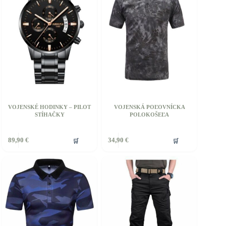
VOJENSKÉ HODINKY – PILOT
VOJENSKÁ POĽOVNÍCKA
STÍHAČKY
POLOKOŠEĽA
Tento
🛒
🛒
89,90
€
34,90
€
produkt
má
viacero
variantov.
Možnosti
si
môžete
vybrať
na
stránke