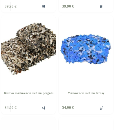
🛒
🛒
39,90
€
39,90
€
Béžová maskovacia sieť na pergolu
Maskovacia sieť na terasy
ento
Tento
🛒
🛒
34,90
€
54,90
€
rodukt
produkt
á
má
iacero
viacero
ariantov.
variantov.
ožnosti
Možnosti