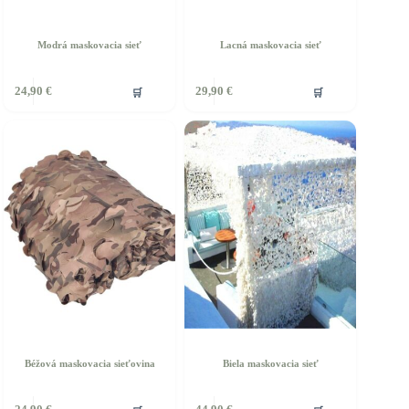
Modrá maskovacia sieť
Lacná maskovacia sieť
Tento
🛒
🛒
24,90
€
29,90
€
produkt
má
viacero
variantov.
Možnosti
si
môžete
vybrať
na
stránke
produktu.
Béžová maskovacia sieťovina
Biela maskovacia sieť