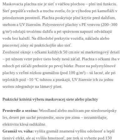
Maskovacia plachta nie je sieť s väčšou plochou – plní inú funkciu.
Sieť prepúšťa vzduch a trochu svetla, čo je výhodou pri kamufláži v
prirodzenom prostredí. Plachta poskytuje plné krytie pred dažďom,
snehom a UV žiarením. Polyesterové plachty s PE vrstvou (200–300
g/m²) odolajú trvalému dažďu a pri správnom napnutí odvádzajú
vodu bez kaluží. Na dlhodobé prekrytie vozidla, nákladu alebo
pracovnej zóny sú praktickejšie ako sieť.
Zosilnené okraje s očkami každých 50 cm nie sú marketingový detail
– pri silnom vetre práve tieto body nesú záťaž. Plachta s očkami iba v
rohoch pri záťaži prehnitie po prvej búrke. Pozor na polyetylénové
plachty s veľmi nízkou gramážou (pod 100 g/m²) – sú lacné, ale pri
teplotách pod –10 °C tuhnou a praskajú, UV žiarenie ich za jednu
sezónu zdegraduje na lámavý plast.
Praktické kritériá výberu maskovacej siete alebo plachty
Prostredie a sezóna:
Woodland alebo multicam pre stredoeurópsky
les, desert pre suché prostredie, snow pre zimu – nezamieňajte,
efektivita klesá radikálne.
Gramáž vs. váha:
vyššia gramáž znamená vyššiu odolnosť a lepší
tienivý efekt, ale aj vyššiu hmotnosť; pre trek si vyberte pod 150