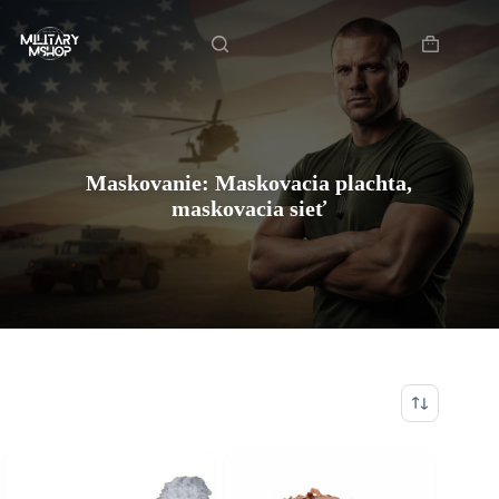
Skip
Domov
to
content
Shopping
cart
Maskovanie: Maskovacia plachta,
maskovacia sieť