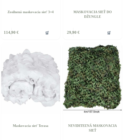
Zosilnená maskovacia sieť 3×4
MASKOVACIA SIEŤ DO
DŽUNGLE
ento
Tento
🛒
🛒
114,90
€
29,90
€
rodukt
produkt
á
má
iacero
viacero
ariantov.
variantov.
ožnosti
Možnosti
si
ôžete
môžete
ybrať
vybrať
a
na
tránke
stránke
roduktu.
produktu.
Maskovacia sieť Terasa
NEVIDITEĽNÁ MASKOVACIA
SIEŤ