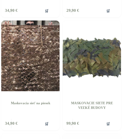
Tento
🛒
🛒
34,90
€
29,90
€
produkt
má
viacero
variantov.
Možnosti
si
môžete
vybrať
na
stránke
produktu.
Maskovacia sieť na piesok
MASKOVACIE SIETE PRE
VEĽKÉ BUDOVY
Tento
🛒
🛒
34,90
€
99,90
€
produkt
má
viacero