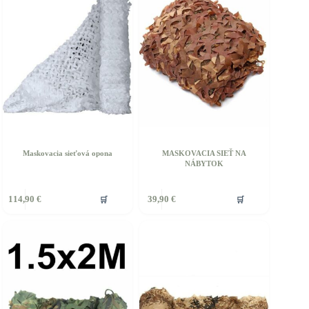
Maskovacia sieťová opona
MASKOVACIA SIEŤ NA
NÁBYTOK
ento
🛒
🛒
114,90
€
39,90
€
rodukt
á
iacero
ariantov.
ožnosti
ôžete
ybrať
a