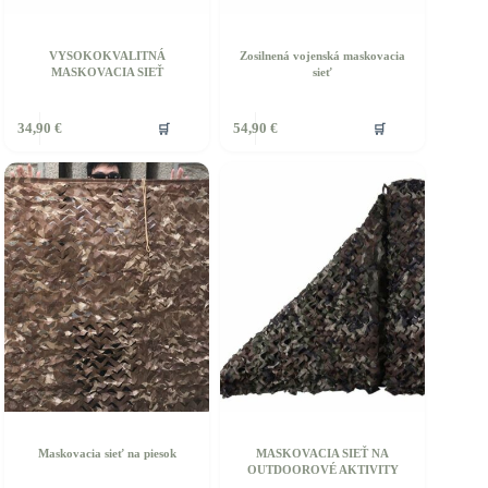
VYSOKOKVALITNÁ
Zosilnená vojenská maskovacia
MASKOVACIA SIEŤ
sieť
ento
🛒
🛒
34,90
€
54,90
€
rodukt
á
iacero
ariantov.
ožnosti
ôžete
ybrať
a
tránke
roduktu.
Maskovacia sieť na piesok
MASKOVACIA SIEŤ NA
OUTDOOROVÉ AKTIVITY