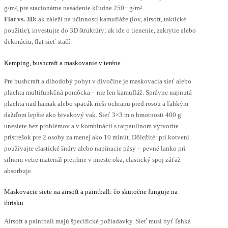
g/m², pre stacionárne nasadenie kľudne 250+ g/m².
Flat vs. 3D:
ak záleží na účinnosti kamufláže (lov, airsoft, taktické
použitie), investujte do 3D štruktúry; ak ide o tienenie, zakrytie alebo
dekoráciu, flat sieť stačí.
Kemping, bushcraft a maskovanie v teréne
Pre bushcraft a dlhodobý pobyt v divočine je maskovacia sieť alebo
plachta multifunkčná pomôcka – nie len kamufláž. Správne napnutá
plachta nad hamak alebo spacák rieši ochranu pred rosou a ľahkým
dažďom lepšie ako bivakový vak. Sieť 3×3 m o hmotnosti 400 g
unesiete bez problémov a v kombinácii s tarpaulinom vytvoríte
prístrešok pre 2 osoby za menej ako 10 minút. Dôležité: pri kotvení
používajte elastické šnúry alebo napínacie pásy – pevné lanko pri
silnom vetre materiál pretrhne v mieste oka, elastický spoj záťaž
absorbuje.
Maskovacie siete na airsoft a paintball: čo skutočne funguje na
ihrisku
Airsoft a paintball majú špecifické požiadavky. Sieť musí byť ľahká