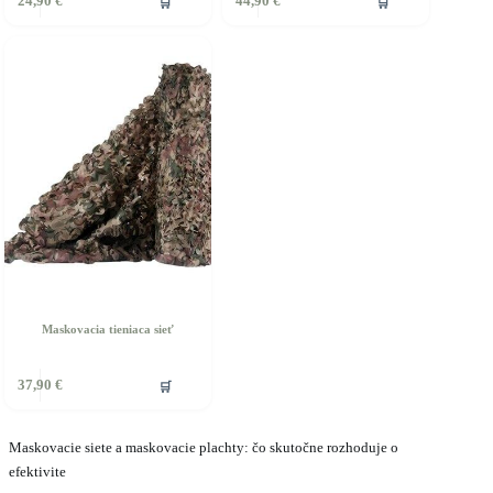
🛒
🛒
24,90
€
44,90
€
Maskovacia tieniaca sieť
🛒
37,90
€
Maskovacie siete a maskovacie plachty: čo skutočne rozhoduje o
efektivite