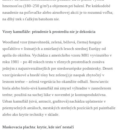
hmotnosťou (180–250 g/m²) a objemom pri balení. Pre krátkodobé
nasadenie na poľovačke alebo airsoftovej akcii je to rozumná voľba;
na dlhý trek s ťažkým batohom nie.
Vzory kamufláže: priradenie k prostrediu nie je dekorácia
Woodland vzor (tmavohnedá, zelená, béžová, čierna) funguje
spoľahlivo v listnatých a zmiešaných lesoch strednej Európy od
apríla do októbra. Vychádza z amerického vzoru M81 vyvinutého v
roku 1981 – po 40 rokoch testu v rôznych prostrediach zostáva
jedným z najuniverzálnejších pre stredoeurópske podmienky. Desert
vzor (pieskové a hnedé tóny bez zelenej) je naopak zbytočný v
lesnom teréne – zelená vegetácia ho okamžite odhalí. Snow/arctic
biela alebo bielo-sivá kamufláž má zmysel výhradne v zasneženom
teréne; použitá na suchej lúke v novembri je kontraproduktívna.
Urban kamufláž (sivá, antracit, grafitová) nachádza uplatnenie v
priemyselných areáloch, mestských strešných pozíciách pri paintballe
alebo ako krytie techniky v sklade.
Maskovacia plachta: krytie, kde sieť nestačí