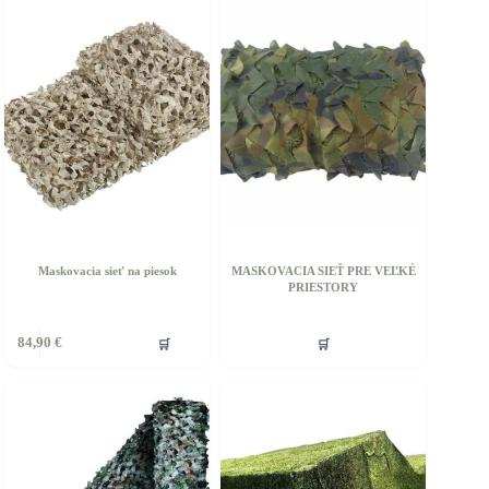
variantov.
Možnosti
si
môžete
vybrať
na
stránke
produktu.
Maskovacia sieť na piesok
MASKOVACIA SIEŤ PRE VEĽKÉ
PRIESTORY
🛒
🛒
84,90
€