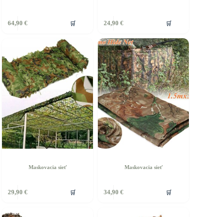
ento
Tento
🛒
🛒
64,90
€
24,90
€
rodukt
produkt
á
má
iacero
viacero
ariantov.
variantov.
ožnosti
Možnosti
si
ôžete
môžete
ybrať
vybrať
a
na
tránke
stránke
roduktu.
produktu.
Maskovacia sieť
Maskovacia sieť
ento
🛒
🛒
29,90
€
34,90
€
rodukt
á
iacero