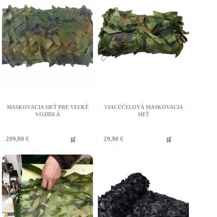
si
ôžete
môžete
ybrať
vybrať
a
na
tránke
stránke
roduktu.
produktu.
MASKOVACIA SIEŤ PRE VEĽKÉ
VIACÚČELOVÁ MASKOVACIA
VOZIDLÁ
SIEŤ
🛒
🛒
299,90
€
29,90
€