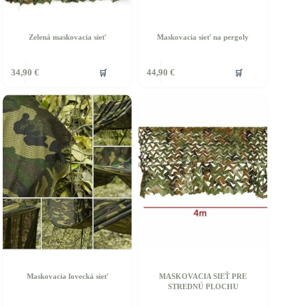
Zelená maskovacia sieť
Maskovacia sieť na pergoly
ento
Tento
🛒
🛒
34,90
€
44,90
€
rodukt
produkt
á
má
iacero
viacero
ariantov.
variantov.
ožnosti
Možnosti
si
ôžete
môžete
ybrať
vybrať
a
na
tránke
stránke
roduktu.
produktu.
Maskovacia lovecká sieť
MASKOVACIA SIEŤ PRE
STREDNÚ PLOCHU