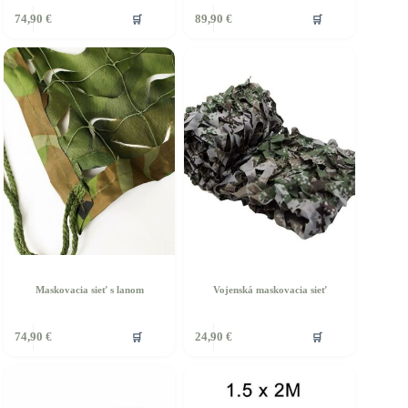
🛒
🛒
74,90
€
89,90
€
Maskovacia sieť s lanom
Vojenská maskovacia sieť
ento
Tento
🛒
🛒
74,90
€
24,90
€
rodukt
produkt
á
má
iacero
viacero
ariantov.
variantov.
ožnosti
Možnosti