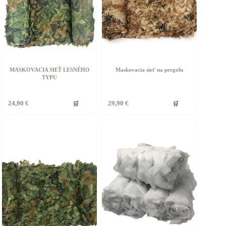
tránke
roduktu.
MASKOVACIA SIEŤ LESNÉHO
Maskovacia sieť na pergolu
TYPU
🛒
🛒
24,90
€
29,90
€