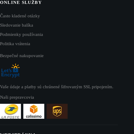
ONLINE SLUŽBY
Často kladené otázky
Sledovanie balíka
Podmienky používania
Politika vrátenia
Bezpečné nakupovanie
Vaše údaje a platby sú chránené šifrovaným SSL pripojením.
Naši prepravcovia