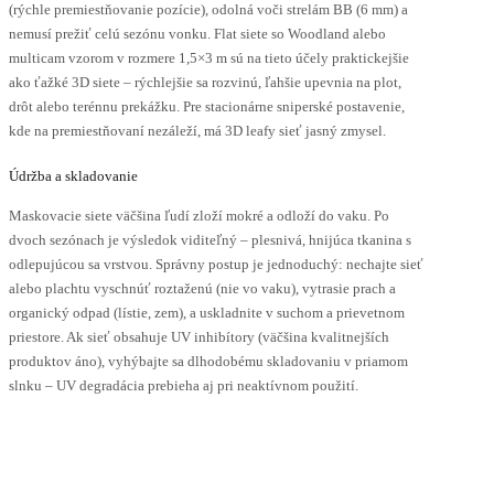
(rýchle premiestňovanie pozície), odolná voči strelám BB (6 mm) a
nemusí prežiť celú sezónu vonku. Flat siete so Woodland alebo
multicam vzorom v rozmere 1,5×3 m sú na tieto účely praktickejšie
ako ťažké 3D siete – rýchlejšie sa rozvinú, ľahšie upevnia na plot,
drôt alebo terénnu prekážku. Pre stacionárne sniperské postavenie,
kde na premiestňovaní nezáleží, má 3D leafy sieť jasný zmysel.
Údržba a skladovanie
Maskovacie siete väčšina ľudí zloží mokré a odloží do vaku. Po
dvoch sezónach je výsledok viditeľný – plesnivá, hnijúca tkanina s
odlepujúcou sa vrstvou. Správny postup je jednoduchý: nechajte sieť
alebo plachtu vyschnúť roztaženú (nie vo vaku), vytrasie prach a
organický odpad (lístie, zem), a uskladnite v suchom a prievetnom
priestore. Ak sieť obsahuje UV inhibítory (väčšina kvalitnejších
produktov áno), vyhýbajte sa dlhodobému skladovaniu v priamom
slnku – UV degradácia prebieha aj pri neaktívnom použití.