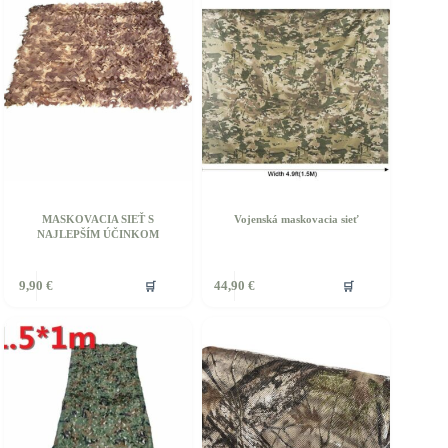
si
ôžete
môžete
ybrať
vybrať
a
na
tránke
stránke
roduktu.
produktu.
MASKOVACIA SIEŤ S
Vojenská maskovacia sieť
NAJLEPŠÍM ÚČINKOM
🛒
🛒
9,90
€
44,90
€