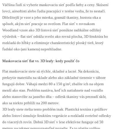
Väčšina ľudí si vyberie maskovaciu sieť podľa farby a ceny. Skúsení
lovci, airsoftisti alebo ľudia pracujúci v teréne vedia, že to nestačí.
Dôležitejší je vzor a jeho mierka, gramáž tkaniny, hustota oka a
spôsob, akým sieť pracuje so svetlom. Flat sieť v rovnakom
Woodland vzore ako 3D listová sieť ponúkne radikálne odlišný
výsledok – flat sieť odráža svetlo ako rovná plocha, 3D štruktúra ho
rozkladá do hĺbky a eliminuje charakteristický ploský tieň, ktorý
ľudské oko (ani kamera) neprehliadne.
Maskovacia sieť flat vs. 3D leafy: kedy použiť čo
Flat maskovacie siete sú rýchle, skladné a lacné. Na dekoráciu,
prekrytie materiálu na sklade alebo ako základné tienenie v tábore
fungujú dobre. Váhajú medzi 80 a 150 g/m², zbalíte ich na objem
menší ako stan. Problém nastáva, keď ich natiahnete nad vozidlo
alebo stanovište za jasného dňa – odlesk tkaniny vás prezradí skôr,
ako sa niekto priblíži na 200 metrov.
3D leafy siete riešia tento problém inak. Plastická textúra z prúžkov
alebo listoví simuluje štruktúru vegetácie a rozkladá svetelné odlesky
do viacerých rovín. Dobrá 3D sieť v lese efektívne funguje od 50
metrov na takmer nerozoznateľné pozadie. Za to platíte vyššou