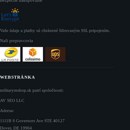
Bezpečné nakupovanie
Vaše údaje a platby sú chránené šifrovaným SSL pripojením.
Naši prepravcovia
WEBSTRÁNKA
militarymshop.sk patrí spoločnosti:
AV SEO LLC
Adresa:
1111B S Governors Ave STE 40127
Dover, DE 19904