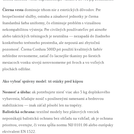
Čierna vesta
dominuje trhom nie z estetických dôvodov. Pre
bezpečnostné služby, ostrahu a zásahové jednotky je čierna
štandardná farba uniformy, čo eliminuje problém s vizuálnou
nekompabilitou výstroja. Pre civilných používateľov pri airsofte
alebo taktických tréningoch je neutrálna — nezapadá do žiadneho
konkrétneho terénneho prostredia, ale nepoutá ani zbytočnú
pozornosť. Čierna Cordura 500D pri použití kvalitných farbív
nebledne rovnomerne, zatiaľ čo lacnejšie tkaniny po šiestich
mesiacoch vonku sivejú nerovnomerne pri švoch a vo voľných
plochách odlišne.
Ako vybrať správny model: tri otázky pred kúpou
Nosnosť a úloha:
ak potrebujete niesť viac ako 5 kg doplnkového
vybavenia, hľadajte nosič s posilnenými ramenami a bedrovou
stabilizáciou — inak záťaž pôsobí len na trapézy.
Balistická ochrana:
textilné modely bez plátových vreciek
neponúkajú balistickú ochranu bez ohľadu na vzhľad; ak je ochrana
prioritou, overujte, či vesta spĺňa normu NIJ 0101.06 alebo európsky
ekvivalent EN 1522.