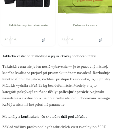
Taktická nepriestrelná vesta
Poľovnícka vesta
ento
Tento
🛒
🛒
59,90
€
38,99
€
rodukt
produkt
á
má
iacero
viacero
ariantov.
Taktická vesta: čo rozhoduje o jej úžitkovej hodnote v praxi
variantov.
ožnosti
Možnosti
Taktická vesta
nie je len nosič vybavenia — je to pracovný nástroj,
si
ôžete
môžete
ktorého kvalita sa prejaví pri prvom skutočnom nasadení. Rozhoduje
ybrať
vybrať
hmotnosť pri dlhej akcii, rýchlosť prístupu k zásobníku, to, či prúžky
a
na
MOLLE vydržia záťaž 15 kg bez deformácie. Modely v tejto
tránke
stránke
kategórii pokrývajú tri rôzne účely:
policajné operácie
,
vojenské
roduktu.
produktu.
nasadenie
a civilné použitie pri airsofte alebo outdoorovom tréningu.
Každý z nich má iné prioritné parametre.
Materiály a konštrukcia: čo skutočne drží pod záťažou
Základ väčšiny profesionálnych taktických viest tvorí nylon 500D