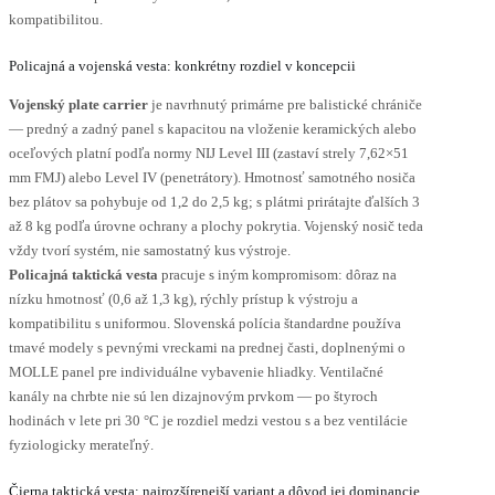
kompatibilitou.
Policajná a vojenská vesta: konkrétny rozdiel v koncepcii
Vojenský plate carrier
je navrhnutý primárne pre balistické chrániče
— predný a zadný panel s kapacitou na vloženie keramických alebo
oceľových platní podľa normy NIJ Level III (zastaví strely 7,62×51
mm FMJ) alebo Level IV (penetrátory). Hmotnosť samotného nosiča
bez plátov sa pohybuje od 1,2 do 2,5 kg; s plátmi prirátajte ďalších 3
až 8 kg podľa úrovne ochrany a plochy pokrytia. Vojenský nosič teda
vždy tvorí systém, nie samostatný kus výstroje.
Policajná taktická vesta
pracuje s iným kompromisom: dôraz na
nízku hmotnosť (0,6 až 1,3 kg), rýchly prístup k výstroju a
kompatibilitu s uniformou. Slovenská polícia štandardne používa
tmavé modely s pevnými vreckami na prednej časti, doplnenými o
MOLLE panel pre individuálne vybavenie hliadky. Ventilačné
kanály na chrbte nie sú len dizajnovým prvkom — po štyroch
hodinách v lete pri 30 °C je rozdiel medzi vestou s a bez ventilácie
fyziologicky merateľný.
Čierna taktická vesta: najrozšírenejší variant a dôvod jej dominancie