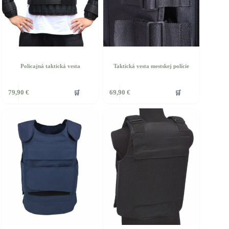
roduktu.
produktu.
Policajná taktická vesta
Taktická vesta mestskej polície
ento
Tento
🛒
🛒
79,90
€
69,90
€
rodukt
produkt
á
má
iacero
viacero
ariantov.
variantov.
ožnosti
Možnosti
si
ôžete
môžete
ybrať
vybrať
a
na
tránke
stránke
roduktu.
produktu.