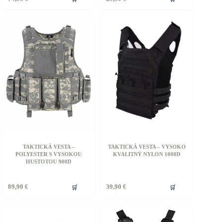
rodukt
produkt
á
má
iacero
viacero
ariantov.
variantov.
ožnosti
Možnosti
si
ôžete
môžete
ybrať
vybrať
a
na
tránke
stránke
roduktu.
produktu.
TAKTICKÁ VESTA –
TAKTICKÁ VESTA – VYSOKO
POLYESTER S VYSOKOU
KVALITNÝ NYLON 1000D
HUSTOTOU 900D
ento
Tento
🛒
🛒
89,90
€
39,90
€
rodukt
produkt
á
má
iacero
viacero
ariantov.
variantov.