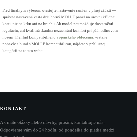
Pred finálnym výberom otestujte nastavenie ramien v plnej záťaži —
správne nastavená vesta drží horný MOLLE panel na úrovni kľúčnej
kosti, nie na krku ani na bruchu. Ak model neumožňuje dostatočnú
reguláciu, ani kvalitná tkanina nezachráni komfort pri päťhodinovom
nosení. Prehľad kompatibilného
vojenského oblečenia
, vrátane
nohavíc a bund s MOLLE kompatibilitou, nájdete v príslušnej
kategórii na tomto webe.
KONTAKT
Ak máte otázky alebo návrhy, prosím, kontaktujte nás.
Odpovieme vám do 24 hodín, od pondelka do piatka medzi