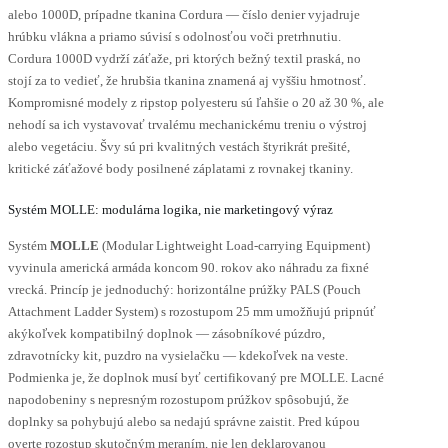
alebo 1000D, prípadne tkanina Cordura — číslo denier vyjadruje
hrúbku vlákna a priamo súvisí s odolnosťou voči pretrhnutiu.
Cordura 1000D vydrží záťaže, pri ktorých bežný textil praská, no
stojí za to vedieť, že hrubšia tkanina znamená aj vyššiu hmotnosť.
Kompromisné modely z ripstop polyesteru sú ľahšie o 20 až 30 %, ale
nehodí sa ich vystavovať trvalému mechanickému treniu o výstroj
alebo vegetáciu. Švy sú pri kvalitných vestách štyrikrát prešité,
kritické záťažové body posilnené záplatami z rovnakej tkaniny.
Systém MOLLE: modulárna logika, nie marketingový výraz
Systém
MOLLE
(Modular Lightweight Load-carrying Equipment)
vyvinula americká armáda koncom 90. rokov ako náhradu za fixné
vrecká. Princíp je jednoduchý: horizontálne prúžky PALS (Pouch
Attachment Ladder System) s rozostupom 25 mm umožňujú pripnúť
akýkoľvek kompatibilný doplnok — zásobníkové púzdro,
zdravotnícky kit, puzdro na vysielačku — kdekoľvek na veste.
Podmienka je, že doplnok musí byť certifikovaný pre MOLLE. Lacné
napodobeniny s nepresným rozostupom prúžkov spôsobujú, že
doplnky sa pohybujú alebo sa nedajú správne zaistit. Pred kúpou
overte rozostup skutočným meraním, nie len deklarovanou