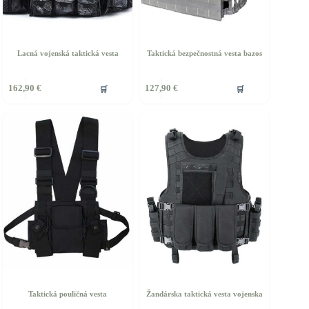
Lacná vojenská taktická vesta
Taktická bezpečnostná vesta bazos
ento
Tento
🛒
🛒
162,90
€
127,90
€
rodukt
produkt
á
má
iacero
viacero
ariantov.
variantov.
ožnosti
Možnosti
si
ôžete
môžete
ybrať
vybrať
a
na
tránke
stránke
roduktu.
produktu.
Taktická pouličná vesta
Žandárska taktická vesta vojenska