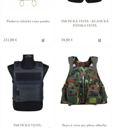
Piesková taktická vesta panska
TAKTICKÁ VESTA – KLASICKÁ
PÁNSKA VESTA
ento
Tento
🛒
🛒
222,90
€
39,90
€
rodukt
produkt
á
má
iacero
viacero
ariantov.
variantov.
ožnosti
Možnosti
si
ôžete
môžete
ybrať
vybrať
a
na
tránke
stránke
roduktu.
produktu.
TAKTICKÁ VESTA –
Bojová vesta pre pilota stíhačky