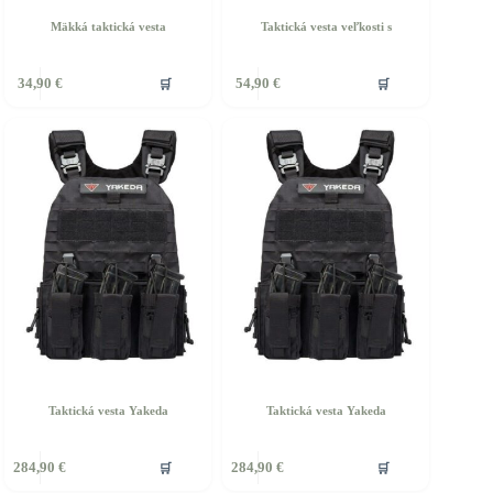
Mäkká taktická vesta
Taktická vesta veľkosti s
ento
Tento
🛒
🛒
34,90
€
54,90
€
rodukt
produkt
á
má
iacero
viacero
ariantov.
variantov.
ožnosti
Možnosti
si
ôžete
môžete
ybrať
vybrať
a
na
tránke
stránke
roduktu.
produktu.
Taktická vesta Yakeda
Taktická vesta Yakeda
ento
Tento
🛒
🛒
284,90
€
284,90
€
rodukt
produkt
á
má