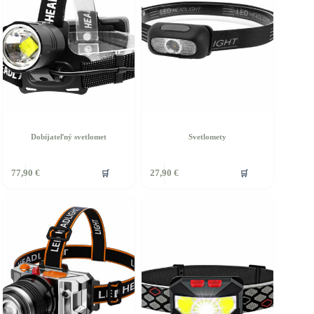
Dobíjateľný svetlomet
Svetlomety
🛒
🛒
77,90
€
27,90
€