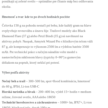
ponúkajú aj zelené svetlo – optimálne pre čítanie máp bez oslňovania
okolia.
Hmotnosť a tvar: kde to po dvoch hodinách pocítite
Čelovka 150 g na pohodu nestačí pri behu, kde každý gram na hlave
ovplyvňuje rovnováhu a únavu šije. Trailové modely ako Black
Diamond Flare (37 g) alebo Petzl Bindi (35 g) sú navrhnuté na
aktívny pohyb. Naopak, Armytek Wizard Pro s hliníkovým telom váži
87 g, ale kompenzuje to výkonom 2500 lm a výdržou batérie 3500
mAh. Pre technické práce s ručným náradím volte model s
nastaviteľným náklonom hlavy (typicky 0–90°) a gumovým
držiakom na popruh, ktorý neklzí pri potení.
Výber podľa aktivity
Nočný beh a trail
– 300–500 lm, spot+flood kombinácia, hmotnosť
do 60 g, IPX4, Li-ion USB-C
Horská turistika a bivak
– 200–400 lm, výdrž 15+ hodín v medium
režime, červené svetlo, AAA alebo 18650
Technické horolezectvo a záchranárstvo
– 1000+ lm, IPX7+, Li-ion
18650, hliníkové telo, dosah 100+ m