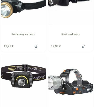
Svetlomety na prácu
Silné svetlomety
🛒
🛒
17,90
€
17,90
€