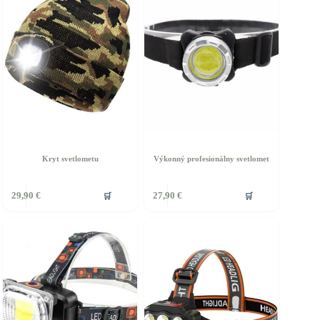
Kryt svetlometu
Výkonný profesionálny svetlomet
ento
🛒
🛒
29,90
€
27,90
€
rodukt
á
iacero
ariantov.
ožnosti
ôžete
ybrať
a
tránke