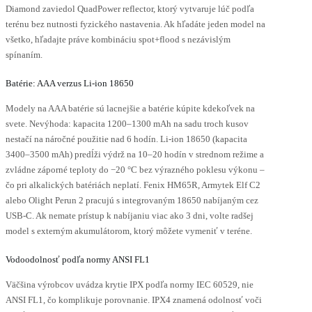
Diamond zaviedol QuadPower reflector, ktorý vytvaruje lúč podľa
terénu bez nutnosti fyzického nastavenia. Ak hľadáte jeden model na
všetko, hľadajte práve kombináciu spot+flood s nezávislým
spínaním.
Batérie: AAA verzus Li-ion 18650
Modely na AAA batérie sú lacnejšie a batérie kúpite kdekoľvek na
svete. Nevýhoda: kapacita 1200–1300 mAh na sadu troch kusov
nestačí na náročné použitie nad 6 hodín. Li-ion 18650 (kapacita
3400–3500 mAh) predĺži výdrž na 10–20 hodín v strednom režime a
zvládne záporné teploty do −20 °C bez výrazného poklesu výkonu –
čo pri alkalických batériách neplatí. Fenix HM65R, Armytek Elf C2
alebo Olight Perun 2 pracujú s integrovaným 18650 nabíjaným cez
USB-C. Ak nemate prístup k nabíjaniu viac ako 3 dni, volte radšej
model s externým akumulátorom, ktorý môžete vymeniť v teréne.
Vodoodolnosť podľa normy ANSI FL1
Väčšina výrobcov uvádza krytie IPX podľa normy IEC 60529, nie
ANSI FL1, čo komplikuje porovnanie. IPX4 znamená odolnosť voči