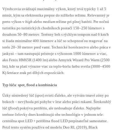
Výrobcovia uvádzajú maximálny výkon, ktorý trvá typicky 1 až 5
minút, kým sa elektronika prepne do nižšieho režimu. Relevantný je
preto výkon v
high
alebo
medium
režime pri plnej batérii. Pre nočnú
turistiku po turistických chodníkoch postačí 150–250 lúmenov s
dosahom 50–80 metrov. Terénny beh s rýchlym tempom nad 6 km/h
si žiada minimálne 400 lúmenov a lúč so schopnosťou reagovať na
terén 20–30 metrov pred vami. Technické horolezectvo alebo práca v
jaskyni – tam nastupujú prístroje s výkonom 1000 lúmenov a viac,
ako Fenix HM65R (1400 lm) alebo Armytek Wizard Pro Warm (2500
lm), kde sa platí výrazne viac za teplo-bielu farbu svetla (3000–4500
K) šetriace zrak pri dlhých expozíciách.
Typ lúča: spot, flood a kombinácia
Úzky sústredený lúč (
spot
) svieti ďaleko, ale vytvára tmavé zóny po
bokoch – nevýhoda pri pohybe v lese alebo práci rukami. Širokouhlý
lúč (
flood
) pokrýva perifériu, ale nedosahuje ďaleko. Najlepšie
terénne čelovky dnes kombinujú obe technológie v jednom tele:
centrálna spot LED + periférna flood LED prepínateľné samostatne.
Petzl tento systém používa od modelu Duo RL (2019), Black