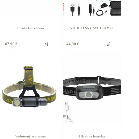
Turistická čelovka
VODOTESNÝ SVETLOMET
🛒
🛒
67,90
€
44,90
€
Vodotesný svetlomet
Hlavová baterka