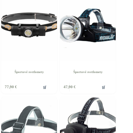
Športové svetlomety
Športové svetlomety
🛒
🛒
77,90
€
47,90
€