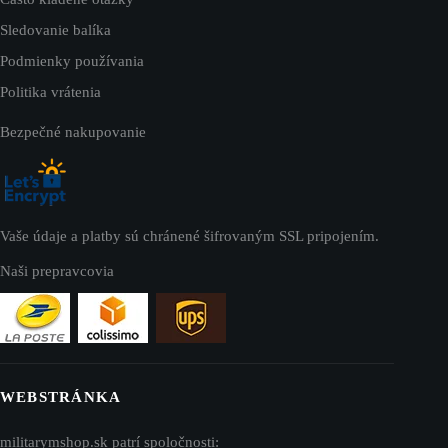
Sledovanie balíka
Podmienky používania
Politika vrátenia
Bezpečné nakupovanie
Vaše údaje a platby sú chránené šifrovaným SSL pripojením.
Naši prepravcovia
WEBSTRÁNKA
militarymshop.sk patrí spoločnosti: