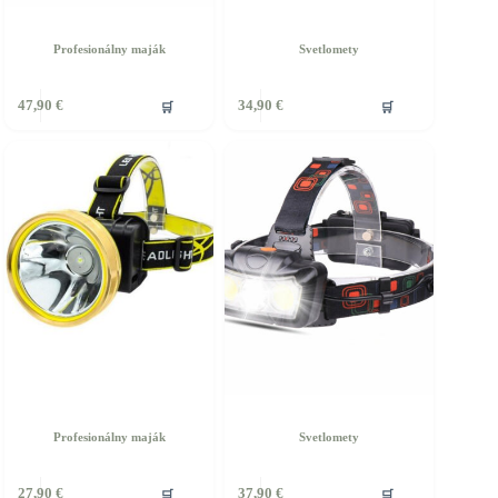
Profesionálny maják
Svetlomety
🛒
🛒
47,90
€
34,90
€
Profesionálny maják
Svetlomety
🛒
🛒
27,90
€
37,90
€