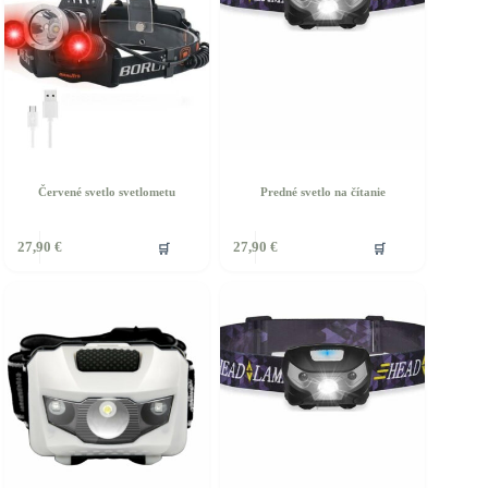
Červené svetlo svetlometu
Predné svetlo na čítanie
🛒
🛒
27,90
€
27,90
€