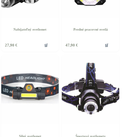
Nabíjateľný svetlomet
Predné pracovné svetlá
🛒
🛒
27,90
€
47,90
€
Silný svetlomet
Športové svetlomety