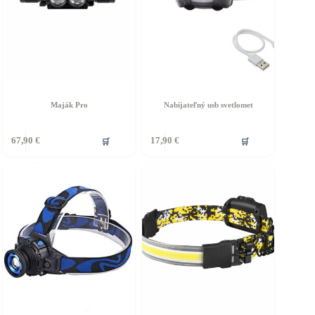
Maják Pro
Nabíjateľný usb svetlomet
🛒
🛒
67,90
€
17,90
€