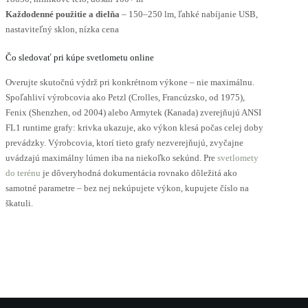
Každodenné použitie a dielňa
– 150–250 lm, ľahké nabíjanie USB,
nastaviteľný sklon, nízka cena
Čo sledovať pri kúpe svetlometu online
Overujte skutočnú výdrž pri konkrétnom výkone – nie maximálnu.
Spoľahliví výrobcovia ako Petzl (Crolles, Francúzsko, od 1975),
Fenix (Shenzhen, od 2004) alebo Armytek (Kanada) zverejňujú ANSI
FL1 runtime grafy: krivka ukazuje, ako výkon klesá počas celej doby
prevádzky. Výrobcovia, ktorí tieto grafy nezverejňujú, zvyčajne
uvádzajú maximálny lúmen iba na niekoľko sekúnd. Pre
svetlomety
do terénu
je dôveryhodná dokumentácia rovnako dôležitá ako
samotné parametre – bez nej nekúpujete výkon, kupujete číslo na
škatuli.