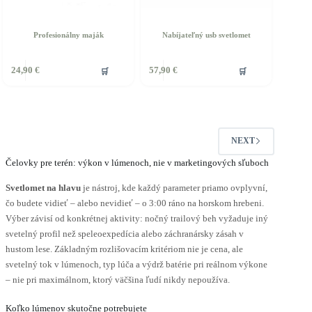
Profesionálny maják
Nabíjateľný usb svetlomet
🛒
🛒
24,90
€
57,90
€
NEXT
Čelovky pre terén: výkon v lúmenoch, nie v marketingových sľuboch
Svetlomet na hlavu
je nástroj, kde každý parameter priamo ovplyvní,
čo budete vidieť – alebo nevidieť – o 3:00 ráno na horskom hrebeni.
Výber závisí od konkrétnej aktivity: nočný trailový beh vyžaduje iný
svetelný profil než speleoexpedícia alebo záchranársky zásah v
hustom lese. Základným rozlišovacím kritériom nie je cena, ale
svetelný tok v lúmenoch, typ lúča a výdrž batérie pri reálnom výkone
– nie pri maximálnom, ktorý väčšina ľudí nikdy nepoužíva.
Koľko lúmenov skutočne potrebujete