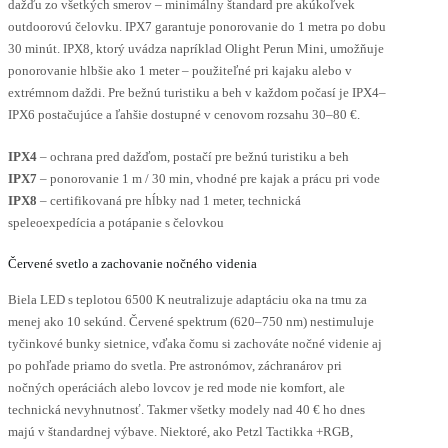
dažďu zo všetkých smerov – minimálny štandard pre akúkoľvek
outdoorovú čelovku. IPX7 garantuje ponorovanie do 1 metra po dobu
30 minút. IPX8, ktorý uvádza napríklad Olight Perun Mini, umožňuje
ponorovanie hlbšie ako 1 meter – použiteľné pri kajaku alebo v
extrémnom daždi. Pre bežnú turistiku a beh v každom počasí je IPX4–
IPX6 postačujúce a ľahšie dostupné v cenovom rozsahu 30–80 €.
IPX4
– ochrana pred dažďom, postačí pre bežnú turistiku a beh
IPX7
– ponorovanie 1 m / 30 min, vhodné pre kajak a prácu pri vode
IPX8
– certifikovaná pre hĺbky nad 1 meter, technická
speleoexpedícia a potápanie s čelovkou
Červené svetlo a zachovanie nočného videnia
Biela LED s teplotou 6500 K neutralizuje adaptáciu oka na tmu za
menej ako 10 sekúnd. Červené spektrum (620–750 nm) nestimuluje
tyčinkové bunky sietnice, vďaka čomu si zachováte nočné videnie aj
po pohľade priamo do svetla. Pre astronómov, záchranárov pri
nočných operáciách alebo lovcov je red mode nie komfort, ale
technická nevyhnutnosť. Takmer všetky modely nad 40 € ho dnes
majú v štandardnej výbave. Niektoré, ako Petzl Tactikka +RGB,