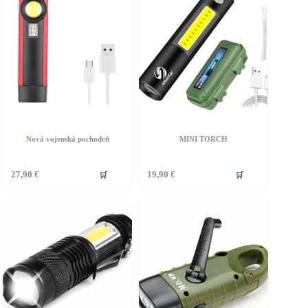
Nová vojenská pochodeň
MINI TORCH
🛒
🛒
27,90
€
19,90
€