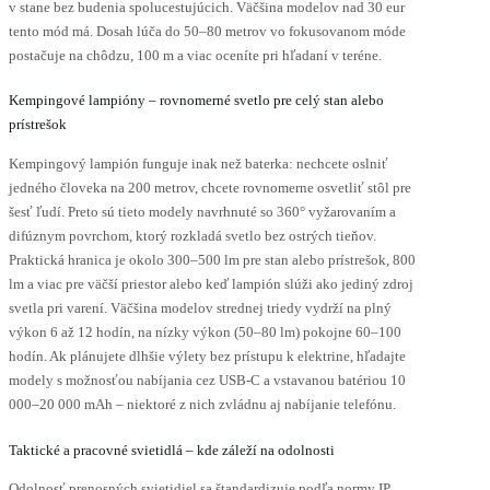
v stane bez budenia spolucestujúcich. Väčšina modelov nad 30 eur
tento mód má. Dosah lúča do 50–80 metrov vo fokusovanom móde
postačuje na chôdzu, 100 m a viac oceníte pri hľadaní v teréne.
Kempingové lampióny – rovnomerné svetlo pre celý stan alebo
prístrešok
Kempingový lampión funguje inak než baterka: nechcete oslniť
jedného človeka na 200 metrov, chcete rovnomerne osvetliť stôl pre
šesť ľudí. Preto sú tieto modely navrhnuté so 360° vyžarovaním a
difúznym povrchom, ktorý rozkladá svetlo bez ostrých tieňov.
Praktická hranica je okolo 300–500 lm pre stan alebo prístrešok, 800
lm a viac pre väčší priestor alebo keď lampión slúži ako jediný zdroj
svetla pri varení. Väčšina modelov strednej triedy vydrží na plný
výkon 6 až 12 hodín, na nízky výkon (50–80 lm) pokojne 60–100
hodín. Ak plánujete dlhšie výlety bez prístupu k elektrine, hľadajte
modely s možnosťou nabíjania cez USB-C a vstavanou batériou 10
000–20 000 mAh – niektoré z nich zvládnu aj nabíjanie telefónu.
Taktické a pracovné svietidlá – kde záleží na odolnosti
Odolnosť prenosných svietidiel sa štandardizuje podľa normy IP