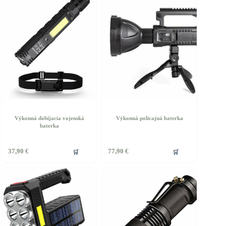
Výkonná dobíjacia vojenská
Výkonná policajná baterka
baterka
🛒
🛒
37,90
€
77,90
€