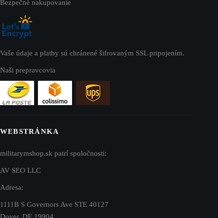
Bezpečné nakupovanie
Vaše údaje a platby sú chránené šifrovaným SSL pripojením.
Naši prepravcovia
WEBSTRÁNKA
militarymshop.sk patrí spoločnosti:
AV SEO LLC
Adresa:
1111B S Governors Ave STE 40127
Dover, DE 19904