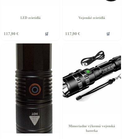
LED svietidlá
Vojenské svietidlá
🛒
🛒
117,90
€
117,90
€
Mimoriadne výkonná vojenská
baterka