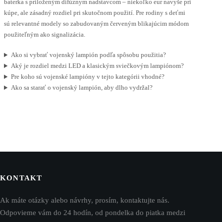
baterka s priloženým difúznym nadstavcom – niekoľko eur navyše pri
kúpe, ale zásadný rozdiel pri skutočnom použití. Pre rodiny s deťmi
sú relevantné modely so zabudovaným červeným blikajúcim módom
použiteľným ako signalizácia.
Ako si vybrať vojenský lampión podľa spôsobu použitia?
Aký je rozdiel medzi LED a klasickým sviečkovým lampiónom?
Pre koho sú vojenské lampióny v tejto kategórii vhodné?
Ako sa starať o vojenský lampión, aby dlho vydržal?
KONTAKT
Ak máte otázky alebo návrhy, prosím, kontaktujte nás.
Odpovieme vám do 24 hodín, od pondelka do piatka medzi