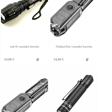
xml t6 vojenská baterka
Nabíjateľná vojenská baterka
Tento
🛒
🛒
34,90
€
34,90
€
produkt
má
viacero
variantov.
Možnosti
si
môžete
vybrať
na
stránke
produktu.