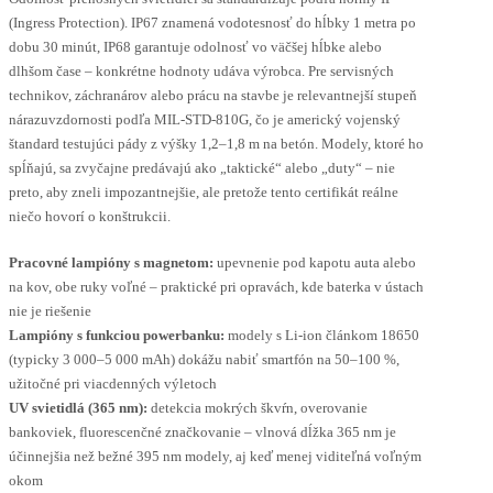
(Ingress Protection). IP67 znamená vodotesnosť do hĺbky 1 metra po
dobu 30 minút, IP68 garantuje odolnosť vo väčšej hĺbke alebo
dlhšom čase – konkrétne hodnoty udáva výrobca. Pre servisných
technikov, záchranárov alebo prácu na stavbe je relevantnejší stupeň
nárazuvzdornosti podľa MIL-STD-810G, čo je americký vojenský
štandard testujúci pády z výšky 1,2–1,8 m na betón. Modely, ktoré ho
spĺňajú, sa zvyčajne predávajú ako „taktické“ alebo „duty“ – nie
preto, aby zneli impozantnejšie, ale pretože tento certifikát reálne
niečo hovorí o konštrukcii.
Pracovné lampióny s magnetom:
upevnenie pod kapotu auta alebo
na kov, obe ruky voľné – praktické pri opravách, kde baterka v ústach
nie je riešenie
Lampióny s funkciou powerbanku:
modely s Li-ion článkom 18650
(typicky 3 000–5 000 mAh) dokážu nabiť smartfón na 50–100 %,
užitočné pri viacdenných výletoch
UV svietidlá (365 nm):
detekcia mokrých škvŕn, overovanie
bankoviek, fluorescenčné značkovanie – vlnová dĺžka 365 nm je
účinnejšia než bežné 395 nm modely, aj keď menej viditeľná voľným
okom