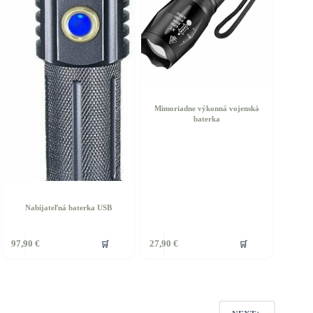
Mimoriadne výkonná vojenská
baterka
Nabíjateľná baterka USB
🛒
🛒
97,90
€
27,90
€