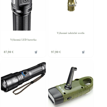
Výkonné taktické svetlo
Výkonná LED baterka
🛒
🛒
87,90
€
97,90
€