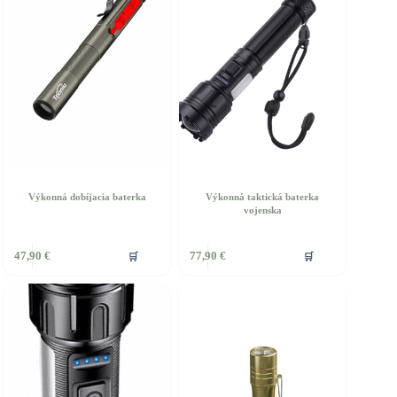
Výkonná dobíjacia baterka
Výkonná taktická baterka
vojenska
🛒
🛒
47,90
€
77,90
€