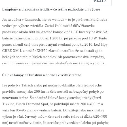
NEXT
Lampióny a prenosné svietidlá – čo reálne rozhoduje pri výbere
Jas sa udáva v lúmenoch, nie vo wattoch – to je prvá vec, ktorú treba
vedieť pri výbere svietidla. Zatiaľ čo klasická 60W žiarovka
produkuje okolo 800 lm, dnešné kompaktné LED baterky na dve AA
batérie bežne dosahujú 500 až 1 200 lm pri príkone pod 10 W. Tento
pomer zmenil celý trh s prenosnými svetlami po roku 2010, keď čipy
CREE XM-L a neskôr XHP50 zlacneli natoľko, že sa dostali aj do
bežných spotrebiteľských modelov. Ak porovnávate dva lampióny,
číslo lúmenov vám povie viac než akýkoľvek marketingový popis.
Čelové lampy na turistiku a nočné aktivity v teréne
Pre pohyb v Tatrách alebo pri nočnej cyklistike platí jednoduché
pravidlo: menej ako 200 lm na čele nestačí na bezpečný pohyb po
nerovnom teréne. Štandardné čelové lampy strednej triedy (Petzl
Tikkina, Black Diamond Spot) sa pohybujú medzi 200 a 400 lm a
váže len 85–95 gramov vrátane batérií. Dôležitejší ako maximálny
výkon je však červený mód – červené svetlo (vlnová dĺžka 620–700
nm) neruší nočné videnie, čo oceníte pri hvezdárení alebo pri pohybe