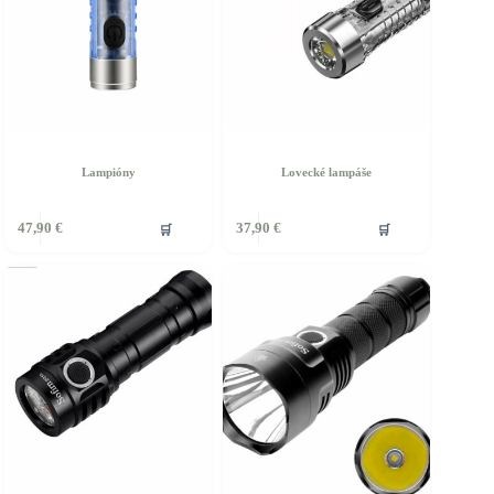
Lampióny
Lovecké lampáše
🛒
🛒
47,90
€
37,90
€