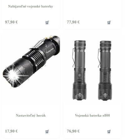
Nabíjateľné vojenské baterky
🛒
🛒
97,90
€
77,90
€
Nastaviteľný horák
Vojenská baterka x800
🛒
🛒
17,90
€
76,90
€