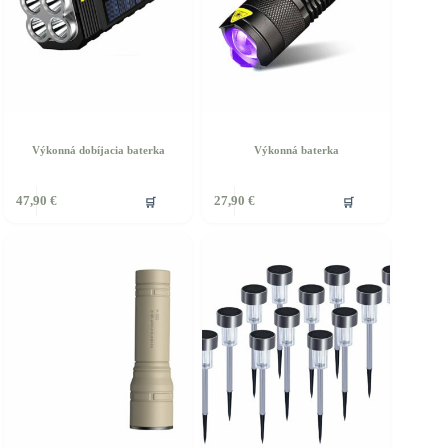
Výkonná dobíjacia baterka
Výkonná baterka
🛒
🛒
47,90
€
27,90
€