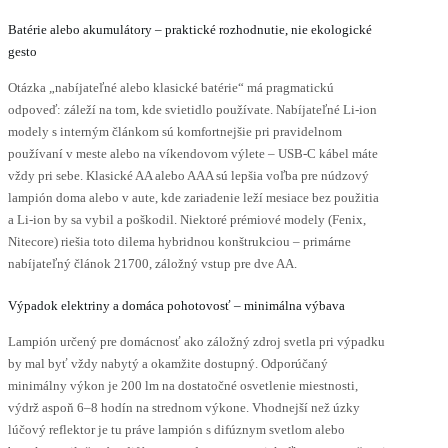
Batérie alebo akumulátory – praktické rozhodnutie, nie ekologické
gesto
Otázka „nabíjateľné alebo klasické batérie“ má pragmatickú
odpoveď: záleží na tom, kde svietidlo používate. Nabíjateľné Li-ion
modely s interným článkom sú komfortnejšie pri pravidelnom
používaní v meste alebo na víkendovom výlete – USB-C kábel máte
vždy pri sebe. Klasické AA alebo AAA sú lepšia voľba pre núdzový
lampión doma alebo v aute, kde zariadenie leží mesiace bez použitia
a Li-ion by sa vybil a poškodil. Niektoré prémiové modely (Fenix,
Nitecore) riešia toto dilema hybridnou konštrukciou – primárne
nabíjateľný článok 21700, záložný vstup pre dve AA.
Výpadok elektriny a domáca pohotovosť – minimálna výbava
Lampión určený pre domácnosť ako záložný zdroj svetla pri výpadku
by mal byť vždy nabytý a okamžite dostupný. Odporúčaný
minimálny výkon je 200 lm na dostatočné osvetlenie miestnosti,
výdrž aspoň 6–8 hodín na strednom výkone. Vhodnejší než úzky
lúčový reflektor je tu práve lampión s difúznym svetlom alebo