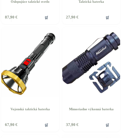
Oslepujúce taktické svetlo
Taktická baterka
🛒
🛒
87,90
€
27,90
€
Vojenská taktická baterka
Mimoriadne výkonná baterka
🛒
🛒
67,90
€
37,90
€