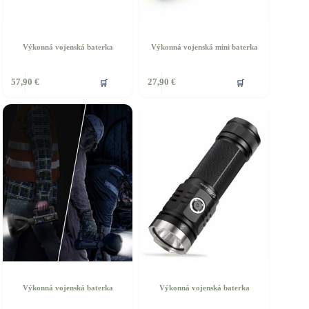
Výkonná vojenská baterka
Výkonná vojenská mini baterka
🛒
🛒
57,90
€
27,90
€
Výkonná vojenská baterka
Výkonná vojenská baterka