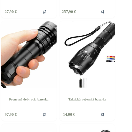
🛒
🛒
27,90
€
257,90
€
Prenosná dobíjacia baterka
Taktická vojenská baterka
Tento
🛒
🛒
97,90
€
14,90
€
produkt
má
viacero
variantov.