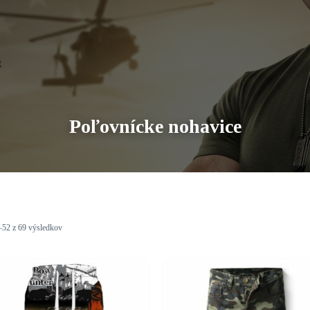
Poľovnícke nohavice
–52 z 69 výsledkov