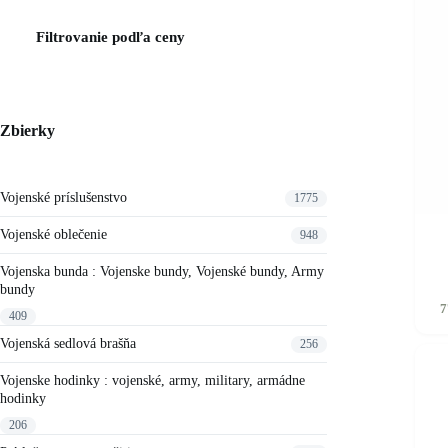
Filtrovanie podľa ceny
Zbierky
Vojenské príslušenstvo
1775
Vojenské oblečenie
948
Vojenska bunda : Vojenske bundy, Vojenské bundy, Army
bundy
Tento
7
produkt
409
má
Vojenská sedlová brašňa
256
viacero
variant
Vojenske hodinky : vojenské, army, military, armádne
Možnos
hodinky
si
môžete
206
vybrať