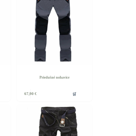
Priedušné nohavice
Tento
🛒
67,90
€
produkt
má
viacero
variantov.
Možnosti
si
môžete
vybrať