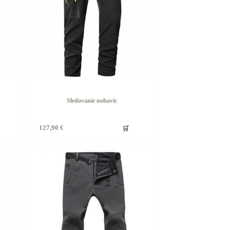
produktu.
Sledovanie nohavíc
🛒
127,90
€