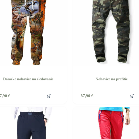
Dámske nohavice na sledovanie
Nohavice na prežitie
Tento
🛒
🛒
7,90
€
87,90
€
produkt
má
viacero
ov.
variantov.
ti
Možnosti
si
môžete
vybrať