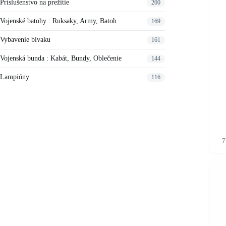
Príslušenstvo na prežitie
200
na
stránke
Vojenské batohy : Ruksaky, Army, Batoh
169
produkt
Vybavenie bivaku
161
Vojenská bunda : Kabát, Bundy, Oblečenie
144
Lampióny
116
Tento
7
produkt
má
viacero
variant
Možnos
si
môžete
vybrať
na
stránke