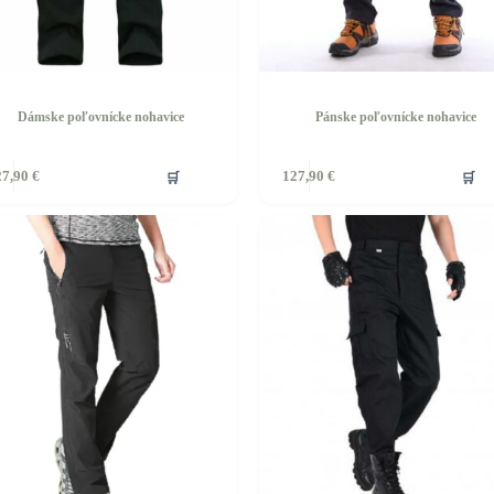
Dámske poľovnícke nohavice
Pánske poľovnícke nohavice
Tento
🛒
🛒
27,90
€
127,90
€
produkt
má
viacero
ov.
variantov.
ti
Možnosti
si
môžete
vybrať
na
stránke
u.
produktu.