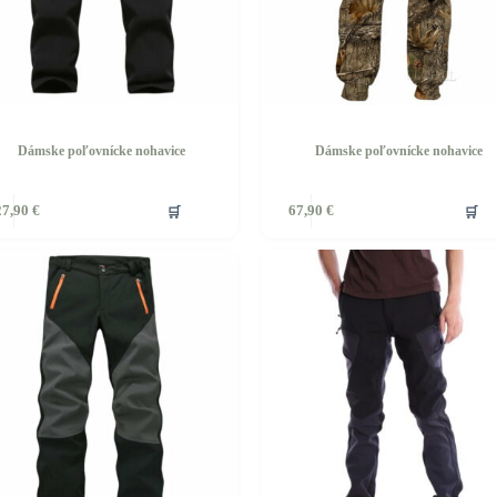
Dámske poľovnícke nohavice
Dámske poľovnícke nohavice
Tento
🛒
🛒
27,90
€
67,90
€
produkt
má
viacero
ov.
variantov.
ti
Možnosti
si
môžete
vybrať
na
stránke
u.
produktu.