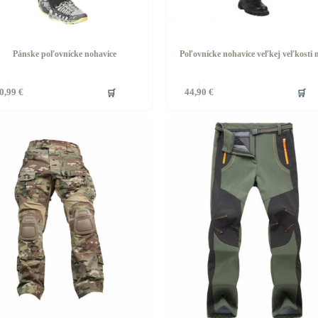
Pánske poľovnícke nohavice
Poľovnícke nohavice veľkej veľkosti
🛒
🛒
0,99
€
44,90
€