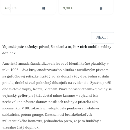
ento
🛒
🛒
49,90
€
9,90
€
rodukt
á
iacero
ariantov.
ožnosti
NEXT
ôžete
ybrať
Vojenské psie známky: pôvod, štandard a to, čo z nich urobilo módny
a
doplnok
tránke
roduktu.
Americká armáda štandardizovala kovové identifikačné platničky v
roku 1906 – dva kusy anodizovaného hliníka s razidlovým písmom
na guľôčkovej retiazke. Každý vojak dostal vždy dve: jedna zostala
pri tele, druhú si vzal pohrebný dôstojník na evidenciu. Systém prežil
obe svetové vojny, Kóreu, Vietnam. Práve počas vietnamskej vojny sa
vojenský golier
prvýkrát dostal mimo kasárne – vojaci si ich
nechávali po návrate domov, nosili ich rodiny a priatelia ako
spomienku. V 90. rokoch ich adoptovala punková a metalová
subkultúra, potom grunge. Dnes sa nosí bez akéhokoľvek
militaristického kontextu, jednoducho preto, že je to funkčný a
vizuálne čistý doplnok.