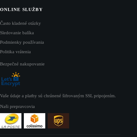
ONLINE SLUŽBY
Často kladené otázky
Sledovanie balíka
Podmienky používania
Politika vrátenia
Bezpečné nakupovanie
Vaše údaje a platby sú chránené šifrovaným SSL pripojením.
Naši prepravcovia