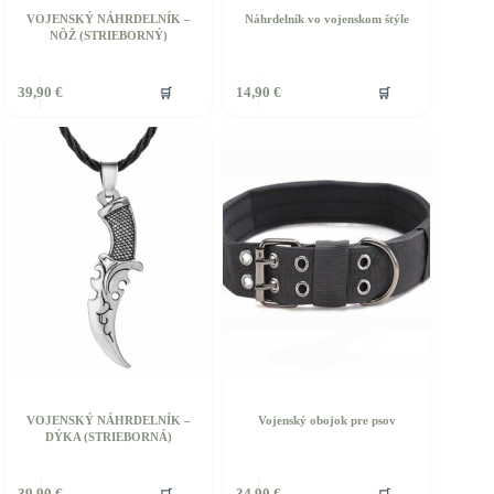
VOJENSKÝ NÁHRDELNÍK –
Náhrdelník vo vojenskom štýle
NÔŽ (STRIEBORNÝ)
🛒
🛒
39,90
€
14,90
€
VOJENSKÝ NÁHRDELNÍK –
Vojenský obojok pre psov
DÝKA (STRIEBORNÁ)
Tento
🛒
🛒
39,90
€
34,90
€