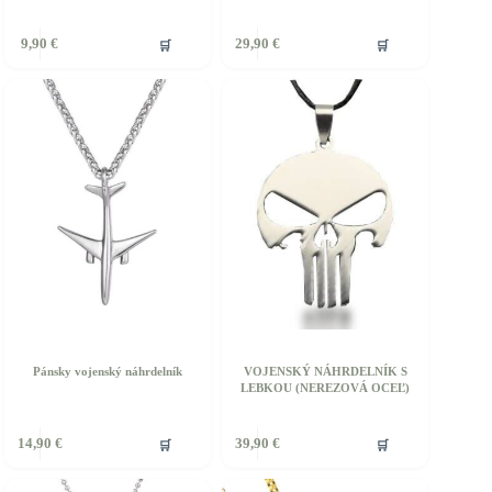
ento
🛒
🛒
9,90
€
29,90
€
rodukt
á
iacero
ariantov.
ožnosti
ôžete
ybrať
a
tránke
roduktu.
Pánsky vojenský náhrdelník
VOJENSKÝ NÁHRDELNÍK S
LEBKOU (NEREZOVÁ OCEĽ)
🛒
🛒
14,90
€
39,90
€