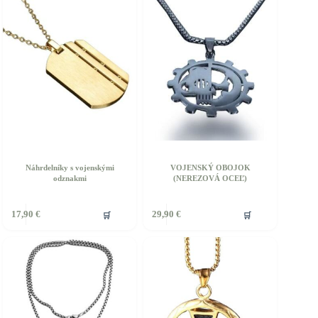
Náhrdelníky s vojenskými
VOJENSKÝ OBOJOK
odznakmi
(NEREZOVÁ OCEĽ)
🛒
🛒
17,90
€
29,90
€