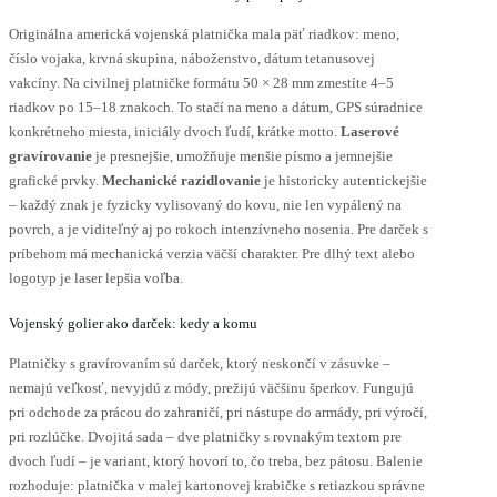
Originálna americká vojenská platnička mala päť riadkov: meno,
číslo vojaka, krvná skupina, náboženstvo, dátum tetanusovej
vakcíny. Na civilnej platničke formátu 50 × 28 mm zmestíte 4–5
riadkov po 15–18 znakoch. To stačí na meno a dátum, GPS súradnice
konkrétneho miesta, iniciály dvoch ľudí, krátke motto.
Laserové
gravírovanie
je presnejšie, umožňuje menšie písmo a jemnejšie
grafické prvky.
Mechanické razidlovanie
je historicky autentickejšie
– každý znak je fyzicky vylisovaný do kovu, nie len vypálený na
povrch, a je viditeľný aj po rokoch intenzívneho nosenia. Pre darček s
príbehom má mechanická verzia väčší charakter. Pre dlhý text alebo
logotyp je laser lepšia voľba.
Vojenský golier ako darček: kedy a komu
Platničky s gravírovaním sú darček, ktorý neskončí v zásuvke –
nemajú veľkosť, nevyjdú z módy, prežijú väčšinu šperkov. Fungujú
pri odchode za prácou do zahraničí, pri nástupe do armády, pri výročí,
pri rozlúčke. Dvojitá sada – dve platničky s rovnakým textom pre
dvoch ľudí – je variant, ktorý hovorí to, čo treba, bez pátosu. Balenie
rozhoduje: platnička v malej kartonovej krabičke s retiazkou správne