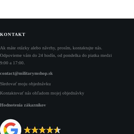
KONTAKT
Ak máte otázky alebo návrhy, prosím, kontaktujte nás.
Odpovieme vám do 24 hodín, od pondelka do piatka medzi
9:00 a 17:00.
contact@militarymshop.sk
Sledovať moju objednávku
Kontaktovať nás ohľadom mojej objednávky
Hodnotenia zákazníkov