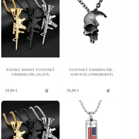
Možnosti
si
môžete
vybrať
na
stránke
produktu.
PÁNSKY MÓDNY VOJENSKÝ
VOJENSKÝ NÁHRDELNÍK –
NÁHRDELNÍK (ZLATÝ)
SURVIVAL (STRIEBORNÝ)
Tento
🛒
🛒
29,90
€
39,90
€
produkt
má
viacero
variantov.
Možnosti
si
môžete
vybrať
na