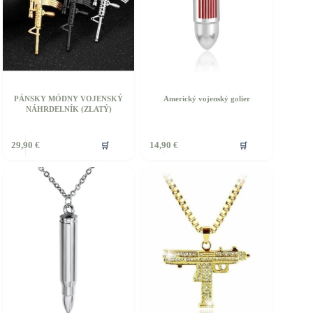
stránke
produktu.
PÁNSKY MÓDNY VOJENSKÝ
Americký vojenský golier
NÁHRDELNÍK (ZLATÝ)
Tento
🛒
🛒
29,90
€
14,90
€
produkt
má
viacero
variantov.
Možnosti
si
môžete
vybrať
na
stránke
produktu.