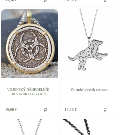
produkt
má
viacero
variantov.
Možnosti
si
môžete
vybrať
na
stránke
produktu.
VOJENSKÝ NÁHRDELNÍK –
Vojenský obojok pre psov
DEŠTRUKCIA (ZLATÝ)
ento
🛒
🛒
49,90
€
10,90
€
rodukt
á
iacero
ariantov.
ožnosti