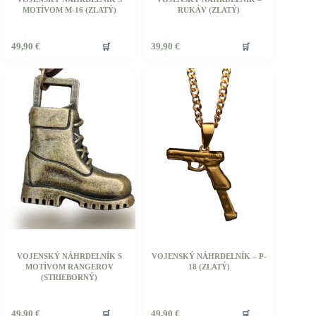
MOTÍVOM M-16 (ZLATÝ)
RUKÁV (ZLATÝ)
Tento
🛒
🛒
49,90
€
39,90
€
produkt
má
viacero
variantov.
Možnosti
si
môžete
vybrať
na
stránke
produktu.
VOJENSKÝ NÁHRDELNÍK S
VOJENSKÝ NÁHRDELNÍK – P-
MOTÍVOM RANGEROV
18 (ZLATÝ)
(STRIEBORNÝ)
🛒
🛒
49,90
€
49,90
€