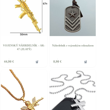
VOJENSKÝ NÁHRDELNÍK – AK-
Náhrdelník s vojenským odznakom
47 (ZLATÝ)
ento
🛒
🛒
44,90
€
8,90
€
rodukt
á
iacero
ariantov.
ožnosti
ôžete
ybrať
a
tránke
roduktu.