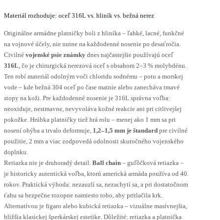
Materiál rozhoduje: oceľ 316L vs. hliník vs. bežná nerez
Originálne armádne platničky boli z hliníka – ľahké, lacné, funkčné
na vojnové účely, nie nutne na každodenné nosenie po desaťročia.
Civilné
vojenské psie známky
dnes najčastejšie používajú oceľ
316L
, čo je chirurgická nerezová oceľ s obsahom 2–3 % molybdénu.
Ten robí materiál odolným voči chloridu sodnému – potu a morskej
vode – kde bežná 304 oceľ po čase matnie alebo zanecháva tmavé
stopy na koži. Pre každodenné nosenie je 316L správna voľba:
neoxiduje, nestmavne, nevyvoláva kožné reakcie ani pri citlivejšej
pokožke. Hrúbka platničky tiež hrá rolu – menej ako 1 mm sa pri
nosení ohýba a trvalo deformuje,
1,2–1,5 mm je štandard
pre civilné
použitie, 2 mm a viac zodpovedá odolnosti skutočného vojenského
doplnku.
Retiazka nie je druhoradý detail.
Ball chain
– guľôčková retiazka –
je historicky autentická voľba, ktorú americká armáda používa od 40.
rokov. Praktická výhoda: nezauzlí sa, nezachytí sa, a pri dostatočnom
ťahu sa bezpečne rozopne namiesto toho, aby pritlačila krk.
Alternatívou je figaro alebo kubická retiazka – vizuálne masívnejšia,
bližšia klasickej šperkárskej estetike. Dôležité: retiazka a platnička