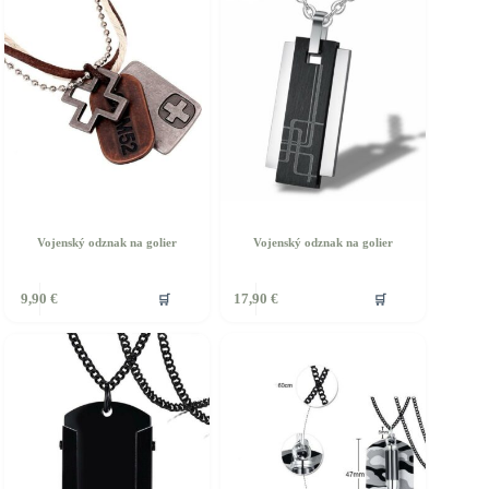
Vojenský odznak na golier
Vojenský odznak na golier
🛒
🛒
9,90
€
17,90
€