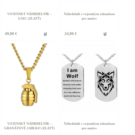
VOJENSKÝ NÁHRDELNÍK –
Náhrdelník s vojenským odznakom
G36C (ZLATÝ)
pre mužov
ento
🛒
🛒
49,90
€
24,90
€
rodukt
á
iacero
ariantov.
ožnosti
ôžete
ybrať
a
tránke
roduktu.
VOJENSKÝ NÁHRDELNÍK –
Náhrdelník s vojenským odznakom
GRANÁTOVÉ JABLKO (ZLATÝ)
pre mužov