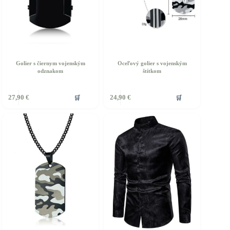
Golier s čiernym vojenským
Oceľový golier s vojenským
odznakom
štítkom
🛒
🛒
27,90
€
24,90
€