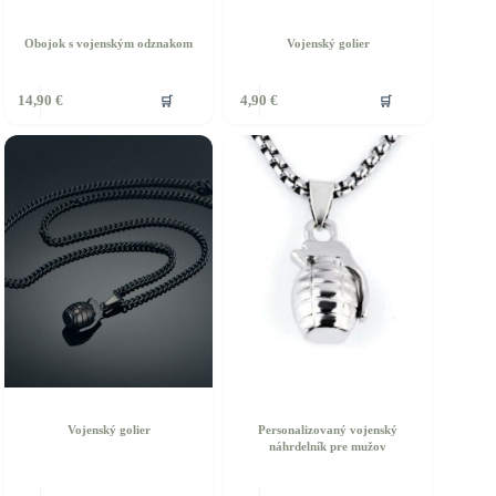
Obojok s vojenským odznakom
Vojenský golier
ento
🛒
🛒
14,90
€
4,90
€
rodukt
á
iacero
ariantov.
ožnosti
ôžete
ybrať
a
tránke
roduktu.
Vojenský golier
Personalizovaný vojenský
náhrdelník pre mužov
ento
Tento