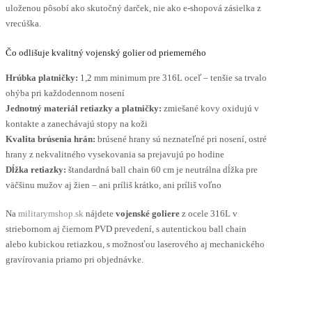
uloženou pôsobí ako skutočný darček, nie ako e-shopová zásielka z
vrecúška.
Čo odlišuje kvalitný vojenský golier od priemerného
Hrúbka platničky:
1,2 mm minimum pre 316L oceľ – tenšie sa trvalo
ohýba pri každodennom nosení
Jednotný materiál retiazky a platničky:
zmiešané kovy oxidujú v
kontakte a zanechávajú stopy na koži
Kvalita brúsenia hrán:
brúsené hrany sú neznateľné pri nosení, ostré
hrany z nekvalitného vysekovania sa prejavujú po hodine
Dĺžka retiazky:
štandardná ball chain 60 cm je neutrálna dĺžka pre
väčšinu mužov aj žien – ani príliš krátko, ani príliš voľno
Na
militarymshop.sk
nájdete
vojenské goliere
z ocele 316L v
striebornom aj čiernom PVD prevedení, s autentickou ball chain
alebo kubickou retiazkou, s možnosťou laserového aj mechanického
gravírovania priamo pri objednávke.