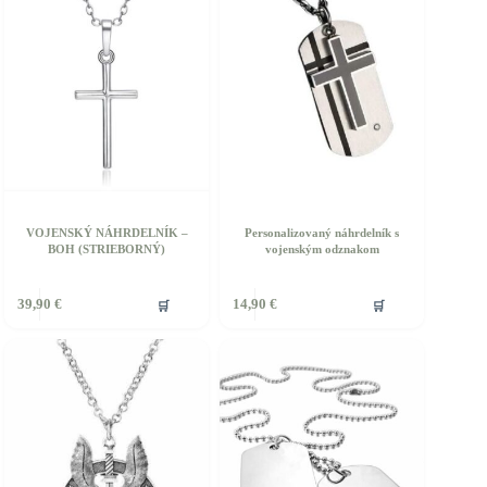
ôžete
ybrať
a
tránke
roduktu.
VOJENSKÝ NÁHRDELNÍK –
Personalizovaný náhrdelník s
BOH (STRIEBORNÝ)
vojenským odznakom
🛒
🛒
39,90
€
14,90
€