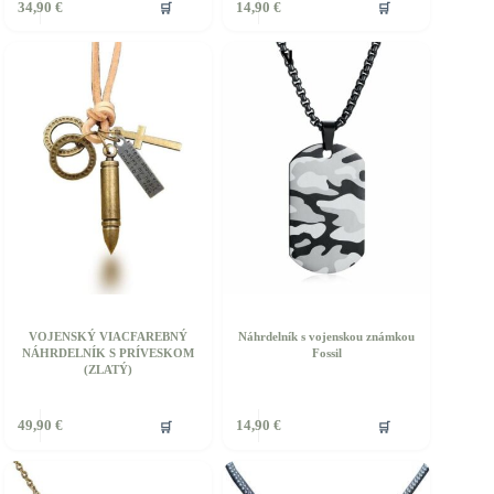
🛒
🛒
34,90
€
14,90
€
rodukt
produkt
á
má
iacero
viacero
ariantov.
variantov.
ožnosti
Možnosti
si
ôžete
môžete
ybrať
vybrať
a
na
tránke
stránke
roduktu.
produktu.
VOJENSKÝ VIACFAREBNÝ
Náhrdelník s vojenskou známkou
NÁHRDELNÍK S PRÍVESKOM
Fossil
(ZLATÝ)
🛒
🛒
49,90
€
14,90
€