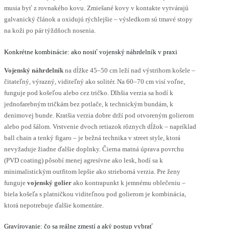
musia byť z rovnakého kovu. Zmiešané kovy v kontakte vytvárajú
galvanický článok a oxidujú rýchlejšie – výsledkom sú tmavé stopy
na koži po pár týždňoch nosenia.
Konkrétne kombinácie: ako nosiť vojenský náhrdelník v praxi
Vojenský náhrdelník
na dĺžke 45–50 cm leží nad výstrihom košele –
čitateľný, výrazný, viditeľný ako solitér. Na 60–70 cm visí voľne,
funguje pod košeľou alebo cez tričko. Dlhšia verzia sa hodí k
jednofarebným tričkám bez potlače, k technickým bundám, k
denimovej bunde. Kratšia verzia dobre drží pod otvoreným golierom
alebo pod šálom. Vrstvenie dvoch retiazok rôznych dĺžok – napríklad
ball chain a tenký figaro – je bežná technika v street style, ktorá
nevyžaduje žiadne ďalšie doplnky. Čierna matná úprava povrchu
(PVD coating) pôsobí menej agresívne ako lesk, hodí sa k
minimalistickým outfitom lepšie ako strieborná verzia. Pre ženy
funguje
vojenský golier
ako kontrapunkt k jemnému oblečeniu –
biela košeľa s platničkou viditeľnou pod golierom je kombinácia,
ktorá nepotrebuje ďalšie komentáre.
Gravírovanie: čo sa reálne zmestí a aký postup vybrať