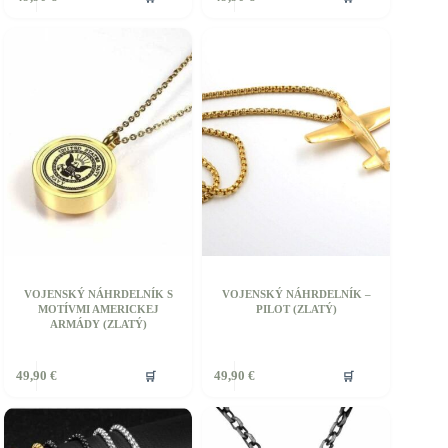
VOJENSKÝ NÁHRDELNÍK S
VOJENSKÝ NÁHRDELNÍK –
MOTÍVMI AMERICKEJ
PILOT (ZLATÝ)
ARMÁDY (ZLATÝ)
Tento
🛒
🛒
49,90
€
49,90
€
produkt
má
viacero
variantov.