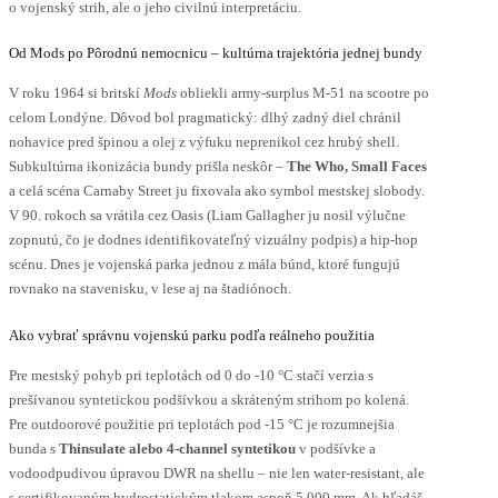
o vojenský strih, ale o jeho civilnú interpretáciu.
Od Mods po Pôrodnú nemocnicu – kultúrna trajektória jednej bundy
V roku 1964 si britskí
Mods
obliekli army-surplus M-51 na scootre po
celom Londýne. Dôvod bol pragmatický: dlhý zadný diel chránil
nohavice pred špinou a olej z výfuku neprenikol cez hrubý shell.
Subkultúrna ikonizácia bundy prišla neskôr –
The Who, Small Faces
a celá scéna Carnaby Street ju fixovala ako symbol mestskej slobody.
V 90. rokoch sa vrátila cez Oasis (Liam Gallagher ju nosil výlučne
zopnutú, čo je dodnes identifikovateľný vizuálny podpis) a hip-hop
scénu. Dnes je vojenská parka jednou z mála búnd, ktoré fungujú
rovnako na stavenisku, v lese aj na štadiónoch.
Ako vybrať správnu vojenskú parku podľa reálneho použitia
Pre mestský pohyb pri teplotách od 0 do -10 °C stačí verzia s
prešívanou syntetickou podšívkou a skráteným strihom po kolená.
Pre outdoorové použitie pri teplotách pod -15 °C je rozumnejšia
bunda s
Thinsulate alebo 4-channel syntetikou
v podšívke a
vodoodpudivou úpravou DWR na shellu – nie len water-resistant, ale
s certifikovaným hydrostatickým tlakom aspoň 5 000 mm. Ak hľadáš