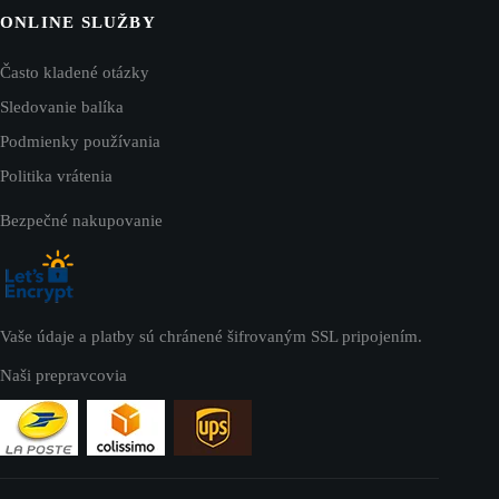
ONLINE SLUŽBY
Často kladené otázky
Sledovanie balíka
Podmienky používania
Politika vrátenia
Bezpečné nakupovanie
Vaše údaje a platby sú chránené šifrovaným SSL pripojením.
Naši prepravcovia