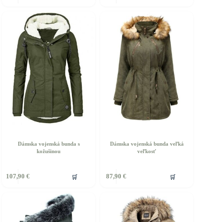
á
má
iacero
viacero
ariantov.
variantov.
ožnosti
Možnosti
si
ôžete
môžete
ybrať
vybrať
a
na
tránke
stránke
roduktu.
produktu.
Dámska vojenská bunda s
Dámska vojenská bunda veľká
kožušinou
veľkosť
ento
Tento
🛒
🛒
107,90
€
87,90
€
rodukt
produkt
á
má
iacero
viacero
ariantov.
variantov.
ožnosti
Možnosti