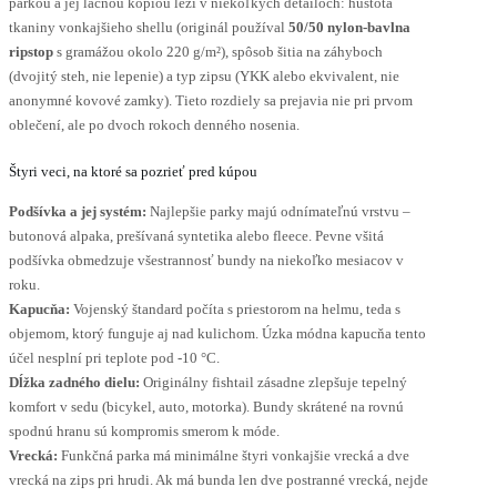
parkou a jej lacnou kópiou leží v niekoľkých detailoch: hustota
tkaniny vonkajšieho shellu (originál používal
50/50 nylon-bavlna
ripstop
s gramážou okolo 220 g/m²), spôsob šitia na záhyboch
(dvojitý steh, nie lepenie) a typ zipsu (YKK alebo ekvivalent, nie
anonymné kovové zamky). Tieto rozdiely sa prejavia nie pri prvom
oblečení, ale po dvoch rokoch denného nosenia.
Štyri veci, na ktoré sa pozrieť pred kúpou
Podšívka a jej systém:
Najlepšie parky majú odnímateľnú vrstvu –
butonová alpaka, prešívaná syntetika alebo fleece. Pevne všitá
podšívka obmedzuje všestrannosť bundy na niekoľko mesiacov v
roku.
Kapucňa:
Vojenský štandard počíta s priestorom na helmu, teda s
objemom, ktorý funguje aj nad kulichom. Úzka módna kapucňa tento
účel nesplní pri teplote pod -10 °C.
Dĺžka zadného dielu:
Originálny fishtail zásadne zlepšuje tepelný
komfort v sedu (bicykel, auto, motorka). Bundy skrátené na rovnú
spodnú hranu sú kompromis smerom k móde.
Vrecká:
Funkčná parka má minimálne štyri vonkajšie vrecká a dve
vrecká na zips pri hrudi. Ak má bunda len dve postranné vrecká, nejde