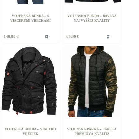
VOJENSKÁ BUNDA – S
VOJENSKÁ BUNDA – BAVLNA
VIACERÝMI VRECKAMI
NAJVYŠŠEJ KVALITY
ento
Tento
🛒
🛒
149,90
€
69,90
€
rodukt
produkt
á
má
iacero
viacero
ariantov.
variantov.
ožnosti
Možnosti
si
ôžete
môžete
ybrať
vybrať
a
na
tránke
stránke
roduktu.
produktu.
VOJENSKÁ BUNDA – VIACERO
VOJENSKÁ PARKA – PÁNSKA
VRECIEK
PRÉMIOVÁ KVALITA