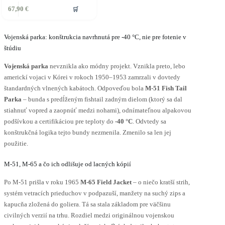
ento
🛒
67,90
€
rodukt
á
iacero
ariantov.
Vojenská parka: konštrukcia navrhnutá pre -40 °C, nie pre fotenie v
ožnosti
štúdiu
ôžete
Vojenská parka
nevznikla ako módny projekt. Vznikla preto, lebo
ybrať
americkí vojaci v Kórei v rokoch 1950–1953 zamrzali v dovtedy
a
štandardných vlnených kabátoch. Odpoveďou bola
M-51 Fish Tail
tránke
Parka
– bunda s predĺženým fishtail zadným dielom (ktorý sa dal
roduktu.
stiahnuť vopred a zaopnúť medzi nohami), odnímateľnou alpakovou
podšívkou a certifikáciou pre teploty do
-40 °C
. Odvtedy sa
konštrukčná logika tejto bundy nezmenila. Zmenilo sa len jej
použitie.
M-51, M-65 a čo ich odlišuje od lacných kópií
Po M-51 prišla v roku 1965
M-65 Field Jacket
– o niečo kratší strih,
systém vetracích prieduchov v podpazuší, manžety na suchý zips a
kapucňa zložená do goliera. Tá sa stala základom pre väčšinu
civilných verzií na trhu. Rozdiel medzi originálnou vojenskou