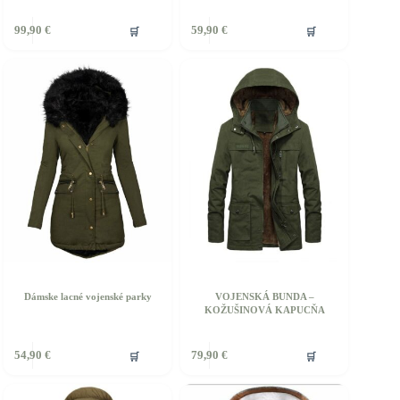
ento
Tento
🛒
🛒
99,90
€
59,90
€
rodukt
produkt
á
má
iacero
viacero
ariantov.
variantov.
ožnosti
Možnosti
si
ôžete
môžete
ybrať
vybrať
a
na
tránke
stránke
roduktu.
produktu.
Dámske lacné vojenské parky
VOJENSKÁ BUNDA –
KOŽUŠINOVÁ KAPUCŇA
ento
Tento
🛒
🛒
54,90
€
79,90
€
rodukt
produkt
á
má
iacero
viacero