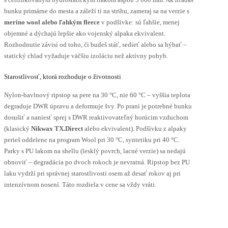
bunku primárne do mesta a záleží ti na strihu, zameraj sa na verzie s
merino wool alebo ľahkým fleece
v podšívke: sú ľahšie, menej
objemné a dýchajú lepšie ako vojenský alpaka ekvivalent.
Rozhodnutie závisí od toho, či budeš stáť, sedieť alebo sa hýbať –
statický chlad vyžaduje väčšiu izoláciu než aktívny pohyb.
Starostlivosť, ktorá rozhoduje o životnosti
Nylon-bavlnový ripstop sa pere na 30 °C, nie 60 °C – vyššia teplota
degraduje DWR úpravu a deformuje švy. Po praní je potrebné bunku
dosušiť a naniesť sprej s DWR reaktivovateľný horúcim vzduchom
(klasický
Nikwax TX.Direct
alebo ekvivalent). Podšívku z alpaky
perieš oddelene na program Wool pri 30 °C, syntetiku pri 40 °C.
Parky s PU lakom na shellu (lesklý povrch, lacné verzie) sa nedajú
obnoviť – degradácia po dvoch rokoch je nevratná. Ripstop bez PU
laku vydrží pri správnej starostlivosti osem až desať rokov aj pri
intenzívnom nosení. Táto rozdiela v cene sa vždy vráti.