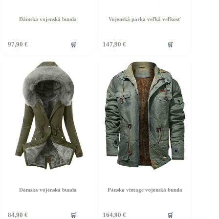
Dámska vojenská bunda
Vojenská parka veľká veľkosť
ento
Tento
🛒
🛒
97,90
€
147,90
€
rodukt
produkt
á
má
iacero
viacero
ariantov.
variantov.
ožnosti
Možnosti
si
ôžete
môžete
ybrať
vybrať
a
na
tránke
stránke
roduktu.
produktu.
Dámska vojenská bunda
Pánska vintage vojenská bunda
ento
Tento
🛒
🛒
84,90
€
164,90
€
rodukt
produkt