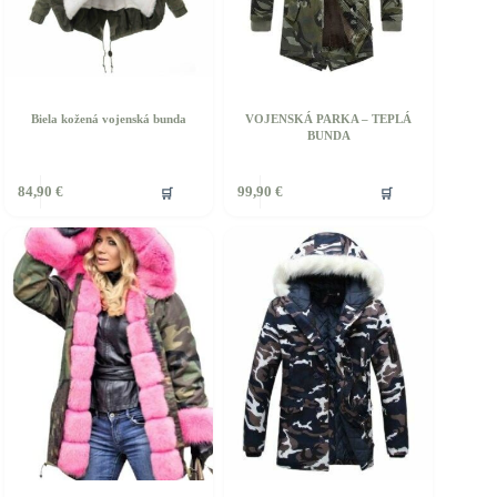
Biela kožená vojenská bunda
VOJENSKÁ PARKA – TEPLÁ
BUNDA
ento
Tento
🛒
🛒
84,90
€
99,90
€
rodukt
produkt
á
má
iacero
viacero
ariantov.
variantov.
ožnosti
Možnosti
si
ôžete
môžete
ybrať
vybrať
a
na
tránke
stránke
roduktu.
produktu.