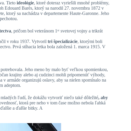
va. Tieto
ideológie
, ktoré doteraz vyriešili mnohé problémy,
ph Edouard Barès, ktorý sa narodil 27. novembra 1872 v
te, ktorý sa nachádza v departemente Haute-Garonne. Jeho
 pechotou.
tectva
, pričom bol veteránom 1ʳᵉ svetovej vojny a trikrát
čil v roku 1937. Vytvoril
tri špecializácie
, ktorými boli
ectvo. Prvá stíhacia letka bola založená 1. marca 1915. V
jny potrebovala. Jeho meno by malo byť veľkou spomienkou,
bčan krajiny alebo aj cudzinci mohli pripomenúť výhody,
 sa v armáde organizujú oslavy, aby sa nielen spomínalo na
m adeptom.
e mladých ľudí, že dokážu vytvoriť niečo také dôležité
, aby
povednosť, ktorá pre neho v tom čase možno nebola ľahká
ďalšie a ďalšie bitky. A