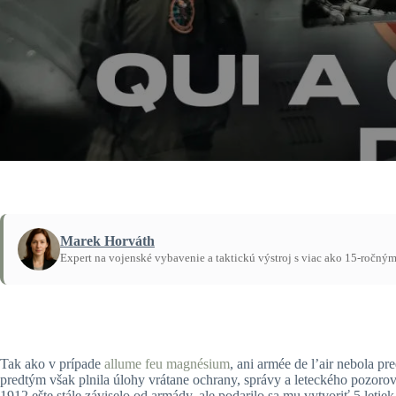
Marek Horváth
Expert na vojenské vybavenie a taktickú výstroj s viac ako 15-ročný
Domov
/
Návody
Tak ako v prípade
allume feu magnésium
, ani armée de l’air nebola pr
predtým však plnila úlohy vrátane ochrany, správy a leteckého pozoro
1912 ešte stále záviselo od armády, ale podarilo sa mu vytvoriť 5 leti