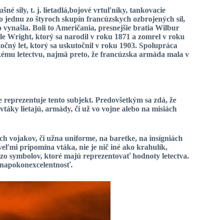
 sily, t. j. lietadlá,
bojové vrtuľníky
, tankovacie
 o jednu zo štyroch skupín francúzskych ozbrojených síl,
o vynašla. Boli to Američania, presnejšie bratia
Wilbur
lle Wright
, ktorý sa narodil v roku 1871 a zomrel v roku
čný let, ktorý sa uskutočnil v roku 1903. Spolupráca
ému letectvu, najmä preto, že francúzska armáda mala v
e reprezentuje tento subjekt. Predovšetkým sa zdá, že
táky lietajú, armády, či už
vo vojne
alebo
na misiách
ch vojakov, či už
na uniforme
, na
baretke
, na
insígniách
veľmi pripomína vtáka, nie je nič iné ako krahulík,
zo symbolov, ktoré majú reprezentovať hodnoty letectva.
napokon
excelentnosť
.