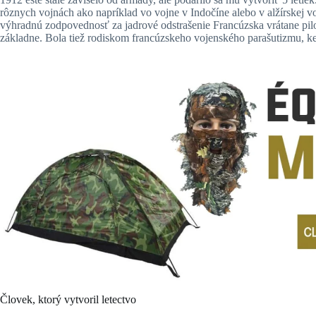
rôznych vojnách
ako napríklad vo vojne v Indočíne alebo v alžírskej v
výhradnú zodpovednosť za jadrové odstrašenie Francúzska vrátane pil
základne. Bola tiež rodiskom francúzskeho vojenského parašutizmu, ke
Človek, ktorý vytvoril letectvo