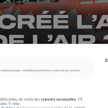
Z
mi skúsenosťami v armádnom prebytku a vybavení pre prežitie
edtým jedna, ale začala ako
vojenská aeronautika
. Už
vania. V roku
ek. Podobne ako
Francúzska vojnová prilba 39 45
, pretože