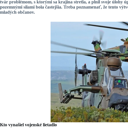
tvár problémom, s ktorými sa krajina stretla, a
plnil svoje úlohy
úp
pozemnými silami bola častejšia. Treba poznamenať, že tento výtv
mladých občanov.
Kto vynašiel vojenské lietadlo