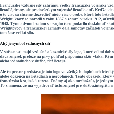
Francúzske vzdušné sily zahŕňajú všetky francúzske vojenské vzdušné
lietadlá,
drony
, ale predovšetkým vojenské lietadlo atď. Keďže ide
o to viac sa chceme dozvedieť niečo viac o osobe, ktorá toto lietadl
Wright
, ktorý sa narodil v roku 1867 a zomrel v roku 1912, a
Orvi
1948. Týmto dvom bratom sa svojho času podarilo dosiahnuť skuto
Wrightovcov a francúzskej armády dala samotný začiatok vojensk
tom čase
veľkú silu
.
Aký je symbol vzdušných síl?
V súčasnosti majú vzdušné a kozmické sily logo, ktoré veľmi dobr
dáva zmysel, pretože na prvý pohľad pripomína skôr vtáka. Kým v
alebo jednoducho
v službe
, tiež lietajú.
Ale čo presne predstavuje toto logo vo všetkých doplnkoch letecký
alebo dokonca na
lietadlách a aeroplánoch
. Tento obrázok, ktorý 
francúzska krajinská rozeta. Známy aj ako mrchožrút, je jedným 
To znamená, že má vyjadrovať
úctu
,
zmysel pre službu
,
integritu
a 