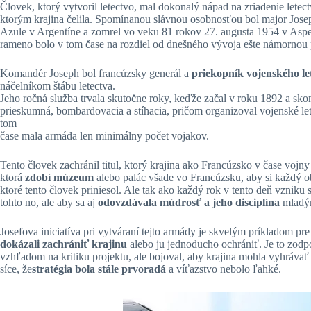
Človek, ktorý vytvoril letectvo, mal dokonalý nápad na zriadenie letect
ktorým krajina čelila. Spomínanou slávnou osobnosťou bol major Jose
Azule v Argentíne a zomrel vo veku 81 rokov 27. augusta 1954 v Aspe
rameno bolo v tom čase na rozdiel od dnešného vývoja ešte námornou
Komandér Joseph bol francúzsky generál a
priekopník vojenského le
náčelníkom štábu letectva.
Jeho ročná služba trvala skutočne roky, keďže začal v roku 1892 a skon
prieskumná, bombardovacia a stíhacia, pričom organizoval vojenské let
tom
čase mala armáda len minimálny počet vojakov.
Tento človek zachránil titul, ktorý krajina ako Francúzsko v čase vo
ktorá
zdobí múzeum
alebo palác všade vo Francúzsku, aby si každý o
ktoré tento človek priniesol. Ale tak ako každý rok v tento deň vzniku
tohto no, ale aby sa aj
odovzdávala múdrosť a jeho disciplína
mladý
Josefova iniciatíva pri vytváraní tejto armády je skvelým príkladom pr
dokázali zachrániť krajinu
alebo ju jednoducho ochrániť. Je to zod
vzhľadom na kritiku projektu, ale bojoval, aby krajina mohla vyhrávať 
síce, že
stratégia bola stále prvoradá
a víťazstvo nebolo ľahké.