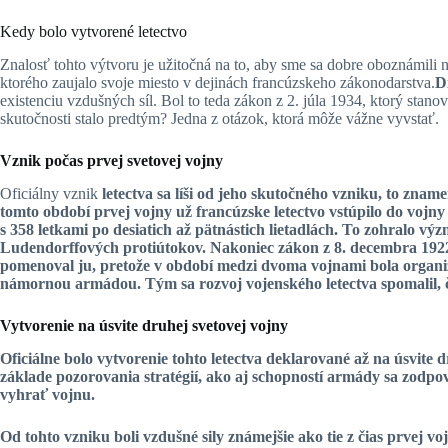
Kedy bolo vytvorené letectvo
Znalosť tohto výtvoru je užitočná na to, aby sme sa dobre oboznámili ni
ktorého zaujalo svoje miesto v dejinách francúzskeho zákonodarstva.
D
existenciu vzdušných síl. Bol to teda zákon z 2. júla 1934, ktorý stano
skutočnosti stalo predtým? Jedna z otázok, ktorá môže vážne vyvstať.
Vznik počas prvej svetovej vojny
Oficiálny vznik
letectva sa líši od jeho skutočného vzniku, to znam
tomto období prvej vojny už francúzske letectvo vstúpilo do vojny
s 358 letkami po desiatich až pätnástich lietadlách. To zohralo 
Ludendorffových protiútokov. Nakoniec zákon z 8. decembra 1922
pomenoval ju, pretože v
období medzi dvoma vojnami
bola organi
námornou armádou. Tým sa rozvoj vojenského letectva spomalil, 
Vytvorenie na úsvite druhej svetovej vojny
Oficiálne bolo vytvorenie tohto letectva deklarované až na úsvite d
základe pozorovania stratégií, ako aj
schopností
armády
sa zodpov
vyhrať vojnu.
Od tohto vzniku boli vzdušné sily známejšie ako tie z čias prvej 