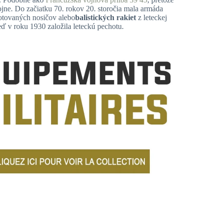
ojne. Do začiatku 70. rokov 20. storočia mala armáda
otovaných nosičov alebo
balistických rakiet
z leteckej
ď v roku 1930 založila leteckú pechotu.