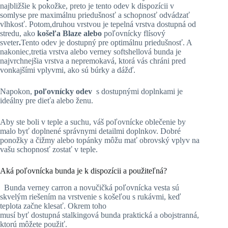
najbližšie k pokožke, preto je tento odev k dispozícii v
somlyse pre maximálnu priedušnosť a schopnosť odvádzať
vlhkosť. Potom,druhou vrstvou je tepelná vrstva dostupná od
stredu, ako
košeľa Blaze alebo
poľovnícky flísový
sveter
.
Tento odev je dostupný pre optimálnu priedušnosť. A
nakoniec,tretia vrstva alebo verney softshellová bunda je
najvrchnejšia vrstva a nepremokavá, ktorá vás chráni pred
vonkajšími vplyvmi, ako sú búrky a dážď.
Napokon,
poľovnícky odev
s dostupnými doplnkami je
ideálny pre dieťa alebo ženu.
Aby ste boli v teple a suchu, váš poľovnícke oblečenie by
malo byť doplnené správnymi detailmi doplnkov. Dobré
ponožky a čižmy alebo topánky môžu mať obrovský vplyv na
vašu schopnosť zostať v teple.
Aká poľovnícka bunda je k dispozícii a použiteľná?
Bunda verney carron a novučičká poľovnícka vesta sú
skvelým riešením na vrstvenie s košeľou s rukávmi, keď
teplota začne klesať. Okrem toho
musí byť dostupná stalkingová bunda praktická a obojstranná,
ktorú môžete použiť.