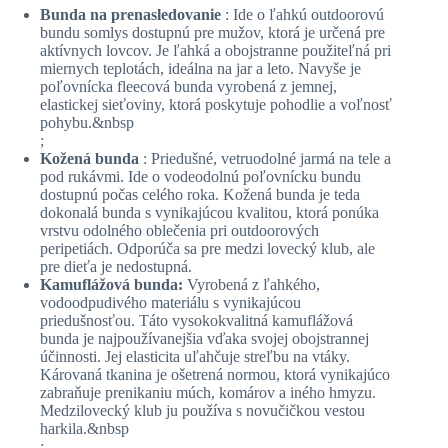
Bunda na prenasledovanie
: Ide o ľahkú outdoorovú
bundu somlys dostupnú pre mužov, ktorá je určená pre
aktívnych lovcov. Je ľahká a obojstranne použiteľná pri
miernych teplotách, ideálna na jar a leto. Navyše je
poľovnícka fleecová bunda vyrobená z jemnej,
elastickej sieťoviny, ktorá poskytuje pohodlie a voľnosť
pohybu.&nbsp
;
Kožená bunda
: Priedušné, vetruodolné jarmá na tele a
pod rukávmi. Ide o vodeodolnú poľovnícku bundu
dostupnú počas celého roka. Kožená bunda je teda
dokonalá bunda s vynikajúcou kvalitou, ktorá ponúka
vrstvu odolného oblečenia pri outdoorových
peripetiách. Odporúča sa pre medzi lovecký klub, ale
pre dieťa je nedostupná.
Kamuflážová bunda:
Vyrobená z ľahkého,
vodoodpudivého materiálu s vynikajúcou
priedušnosťou. Táto vysokokvalitná kamuflážová
bunda je najpoužívanejšia vďaka svojej obojstrannej
účinnosti. Jej elasticita uľahčuje streľbu na vtáky.
Károvaná tkanina je ošetrená normou, ktorá vynikajúco
zabraňuje prenikaniu múch, komárov a iného hmyzu.
Medzilovecký klub ju používa s novučičkou vestou
harkila.&nbsp
;