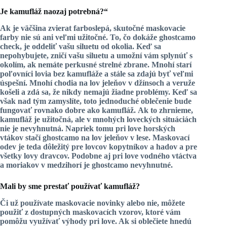
Je kamufláž naozaj potrebná?“
Ak je väčšina zvierat farboslepá, skutočné maskovacie
farby nie sú ani veľmi užitočné. To, čo dokáže ghostcamo
check, je oddeliť vašu siluetu od okolia. Keď sa
nepohybujete, zničí vašu siluetu a umožní vám splynúť s
okolím, ak nemáte
perkusné
strelné zbrane. Mnohí starí
poľovníci lovia bez kamufláže a stále sa zdajú byť veľmi
úspešní. Mnohí chodia na lov jeleňov v džínsoch a veruže
košeli a zdá sa, že nikdy nemajú žiadne problémy. Keď sa
však nad tým zamyslíte, toto jednoduché oblečenie bude
fungovať rovnako dobre ako
kamufláž.
Ak to zhrnieme,
kamufláž je užitočná, ale v mnohých loveckých situáciách
nie je nevyhnutná. Napriek tomu pri love horských
vtákov stačí ghostcamo na lov jeleňov v lese. Maskovací
odev je teda dôležitý pre lovcov kopytníkov a hadov a pre
všetky lovy dravcov. Podobne aj pri love vodného vtáctva
a moriakov v medzihorí je
ghostcamo
nevyhnutné.
Mali by sme prestať používať kamufláž?
Či už používate maskovacie novinky alebo nie, môžete
použiť z dostupných maskovacích vzorov, ktoré vám
pomôžu využívať výhody pri love. Ak si oblečiete hnedú