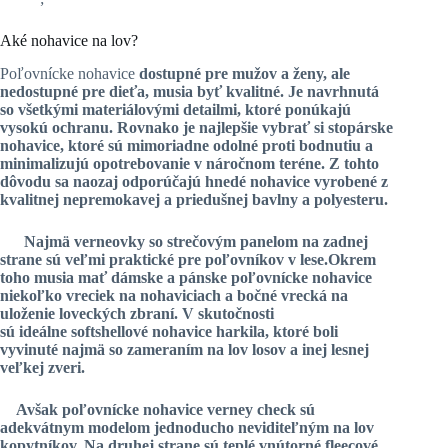
Aké nohavice na lov?
Poľovnícke nohavice
dostupné pre mužov a ženy, ale
nedostupné pre dieťa, musia byť kvalitné. Je navrhnutá
so všetkými materiálovými detailmi, ktoré ponúkajú
vysokú ochranu. Rovnako je najlepšie vybrať si stopárske
nohavice, ktoré sú mimoriadne odolné proti bodnutiu a
minimalizujú opotrebovanie v náročnom teréne. Z tohto
dôvodu sa naozaj odporúčajú hnedé nohavice vyrobené z
kvalitnej nepremokavej a priedušnej bavlny a polyesteru.
Najmä verneovky so strečovým panelom na zadnej
strane sú veľmi praktické pre
poľovníkov v lese.Okrem
toho musia mať dámske a pánske poľovnícke nohavice
niekoľko vreciek na nohaviciach a bočné vrecká na
uloženie loveckých zbraní. V skutočnosti
sú ideálne softshellové nohavice harkila, ktoré boli
vyvinuté najmä so zameraním na lov losov a inej lesnej
veľkej zveri.
Avšak poľovnícke nohavice verney check sú
adekvátnym modelom jednoducho neviditeľným na lov
kopytníkov. Na druhej strane sú teplé vnútorné fleecové