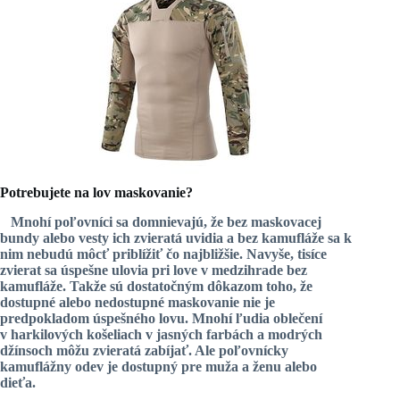
Potrebujete na lov maskovanie?
Mnohí poľovníci sa domnievajú, že bez maskovacej
bundy alebo vesty ich zvieratá uvidia a bez
kamufláže
sa k
nim nebudú môcť priblížiť čo najbližšie. Navyše, tisíce
zvierat sa úspešne ulovia pri love v medzihrade bez
kamufláže. Takže sú dostatočným dôkazom toho, že
dostupné alebo nedostupné maskovanie nie je
predpokladom úspešného lovu. Mnohí ľudia oblečení
v
harkilových košeliach
v jasných farbách a modrých
džínsoch môžu zvieratá zabíjať. Ale poľovnícky
kamuflážny odev je dostupný pre muža a ženu alebo
dieťa.