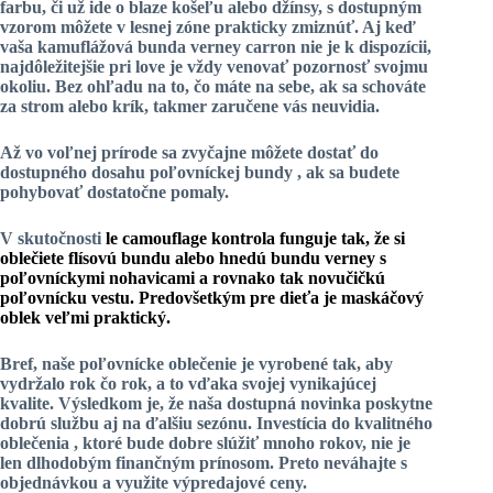
farbu, či už ide o blaze košeľu alebo džínsy, s dostupným
vzorom môžete v lesnej zóne prakticky zmiznúť. Aj keď
vaša
kamuflážová bunda
verney carron nie je k dispozícii,
najdôležitejšie pri love je vždy venovať pozornosť svojmu
okoliu. Bez ohľadu na to, čo máte na sebe, ak sa schováte
za strom alebo krík, takmer zaručene vás neuvidia.
Až vo voľnej prírode sa zvyčajne môžete dostať do
dostupného dosahu
poľovníckej bundy
, ak sa budete
pohybovať dostatočne pomaly.
V skutočnosti
le camouflage
kontrola funguje tak, že si
oblečiete flísovú bundu alebo hnedú bundu verney s
poľovníckymi nohavicami a rovnako tak novučičkú
poľovnícku vestu. Predovšetkým pre dieťa je maskáčový
oblek veľmi praktický.
Bref, naše poľovnícke oblečenie je vyrobené tak, aby
vydržalo rok čo rok, a to vďaka svojej vynikajúcej
kvalite. Výsledkom je, že naša dostupná novinka poskytne
dobrú službu aj na ďalšiu sezónu. Investícia do
kvalitného
oblečenia
, ktoré bude dobre slúžiť mnoho rokov, nie je
len dlhodobým finančným prínosom. Preto neváhajte s
objednávkou a využite výpredajové ceny.