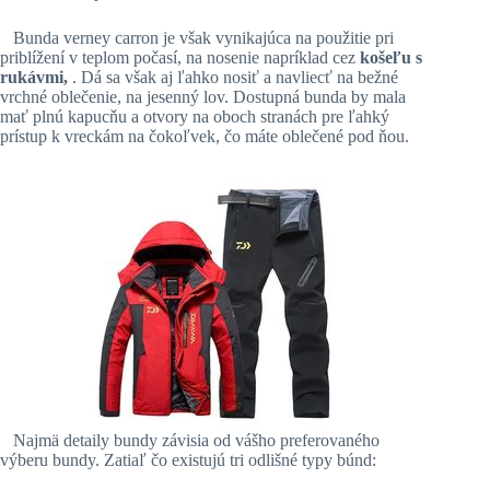
Bunda verney carron je však vynikajúca na použitie pri
priblížení v teplom počasí, na nosenie napríklad cez
košeľu s
rukávmi,
. Dá sa však aj ľahko nosiť a navliecť na bežné
vrchné oblečenie, na jesenný lov. Dostupná bunda by mala
mať plnú kapucňu a otvory na oboch stranách pre ľahký
prístup k vreckám na čokoľvek, čo máte oblečené pod ňou.
Najmä detaily bundy závisia od vášho preferovaného
výberu bundy. Zatiaľ čo existujú tri odlišné typy búnd: