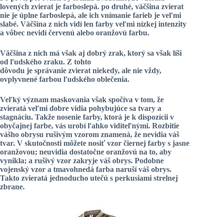
lovených zvierat je farboslepá. po druhé, väčšina zvierat
nie je úplne farboslepá, ale ich vnímanie farieb je veľmi
slabé. Väčšina z nich vidí len farby veľmi nízkej intenzity
a vôbec nevidí červenú alebo oranžovú farbu.
Väčšina z nich má však aj dobrý zrak, ktorý sa však líši
od ľudského zraku. Z tohto
dôvodu je správanie zvierat niekedy, ale nie vždy,
ovplyvnené farbou ľudského oblečenia.
Veľký význam maskovania však spočíva v tom, že
zvieratá veľmi dobre vidia pohybujúce sa tvary a
stagnáciu. Takže nosenie farby, ktorá je k dispozícii v
obyčajnej farbe, vás urobí ľahko viditeľnými. Rozbitie
vášho obrysu rušivým vzorom znamená, že nevidia váš
tvar. V skutočnosti môžete nosiť vzor čiernej farby s jasne
oranžovou; neuvidia dostatočne
oranžovú
na to, aby
vynikla; a rušivý vzor zakryje váš obrys. Podobne
vojenský vzor a tmavohnedá farba naruší váš obrys.
Takto zvieratá jednoducho utečú s perkusiami strelnej
zbrane.