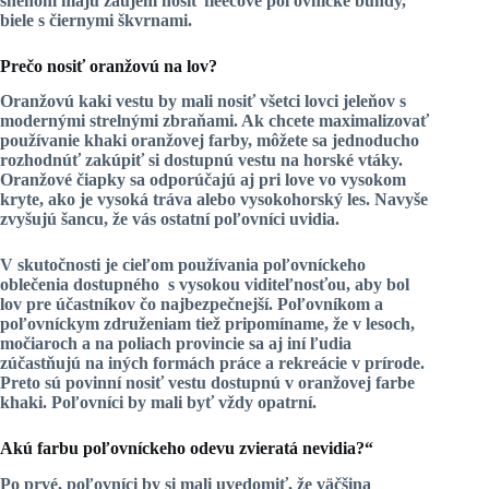
snehom majú záujem nosiť fleecové poľovnícke bundy,
biele s čiernymi škvrnami.
Prečo nosiť oranžovú na lov?
Oranžovú
kaki
vestu by mali nosiť všetci lovci jeleňov s
modernými strelnými zbraňami. Ak chcete maximalizovať
používanie khaki oranžovej farby, môžete sa jednoducho
rozhodnúť zakúpiť si dostupnú vestu na horské vtáky.
Oranžové čiapky sa odporúčajú aj pri love vo vysokom
kryte, ako je vysoká tráva alebo vysokohorský les. Navyše
zvyšujú šancu, že vás ostatní poľovníci uvidia.
V skutočnosti je cieľom používania
poľovníckeho
oblečenia dostupného
s vysokou viditeľnosťou, aby bol
lov pre účastníkov čo najbezpečnejší. Poľovníkom a
poľovníckym združeniam tiež pripomíname, že v lesoch,
močiaroch a na poliach provincie sa aj iní ľudia
zúčastňujú na iných formách práce a rekreácie v prírode.
Preto sú povinní nosiť vestu dostupnú v oranžovej farbe
khaki. Poľovníci by mali byť vždy opatrní.
Akú farbu poľovníckeho odevu zvieratá nevidia?“
Po prvé, poľovníci by si mali uvedomiť, že väčšina