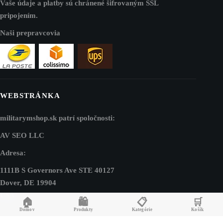
Vaše údaje a platby sú chránené šifrovaným SSL
pripojením.
Naši prepravcovia
WEBSTRÁNKA
militarymshop.sk patrí spoločnosti:
AV SEO LLC
Adresa:
1111B S Governors Ave STE 40127
Dover, DE 19904
USA
🏠
🛍️
📋
🛒
Domov
Produkty
Kategórie
Košík