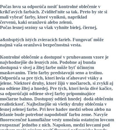
Počas lovu sa odporúča nosiť kontrolné oblečenie v
krikľavých farbách. Zviditeľníte sa tak. Preto by ste si
mali vybrať farby, ktoré vyniknú, napríklad
červenú,
kaki oranžovú
alebo zelenú.
Počas lesnej sezóny sa však vyhnite bielej, čiernej,
a&nbsptých istých zvieracích farieb. Fungovať môže
najmä vaša oranžová bezpečnostná vesta.
Kontrolné oblečenie a dostupné v pruhovanom vzore je
najvhodnejšie do lesných zón. Podobne aj bunda
dostupná v sivej a žltej farbe môže byť účinným
maskovaním. Tieto farby predstavujú seno a trstinu.
Odporúča sa pre tých, ktorí lovia sťahovavé vtáky a
jelene. Niektoré druhy, ktoré žijú v močiaroch, si zvykli aj
na odtiene žltej a hnedej. Pre tých, ktorí lovia divé kačice,
sa odporúčajú odtiene sivej farby pripomínajúce
močiarne bahno. Dostupný odtieň
hnedej
dodá oblečeniu
realistickosť. Najbežnejšie sú všetky druhy oblečenia v
lesnej zelenej farbe. Pri love hadov medzi sebou alebo na
ležanie bude potrebné napodobniť farbu zeme. Navyše
fluorescenčné kamuflážne vesty umožnia ostatným lovcom
rozpoznať jedného z nich. Napokon, medzi lovcami pod