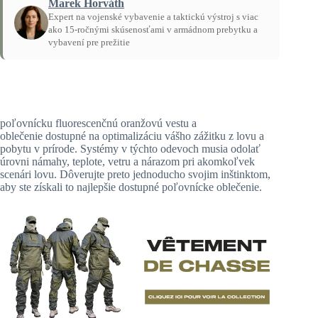
Marek Horváth
Expert na vojenské vybavenie a taktickú výstroj s viac
ako 15-ročnými skúsenosťami v armádnom prebytku a
vybavení pre prežitie
Domov
/
Návody
poľovnícku fluorescenčnú oranžovú vestu a
oblečenie dostupné na optimalizáciu vášho zážitku z lovu a
pobytu v prírode. Systémy v týchto odevoch musia odolať
úrovni námahy, teplote, vetru a nárazom pri akomkoľvek
scenári lovu. Dôverujte preto jednoducho svojim inštinktom,
aby ste získali to najlepšie dostupné poľovnícke oblečenie.