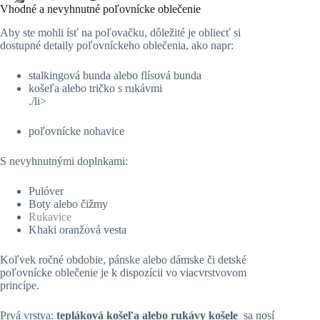
Vhodné a nevyhnutné poľovnícke oblečenie
Aby ste mohli ísť na poľovačku, dôležité je obliecť si
dostupné detaily poľovníckeho oblečenia, ako napr:
stalkingová bunda alebo flísová bunda
košeľa alebo tričko s rukávmi
./li>
poľovnícke nohavice
S nevyhnutnými doplnkami:
Pulóver
Boty alebo čižmy
Rukavice
Khaki oranžová vesta
Koľvek ročné obdobie, pánske alebo dámske či detské
poľovnícke oblečenie je k dispozícii vo viacvrstvovom
princípe.
Prvá vrstva:
tepláková košeľa alebo rukávy košele
sa nosí