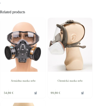
.
Related products
Armádna maska nrbc
Chemická maska nrbc
🛒
🛒
54,90
€
99,90
€