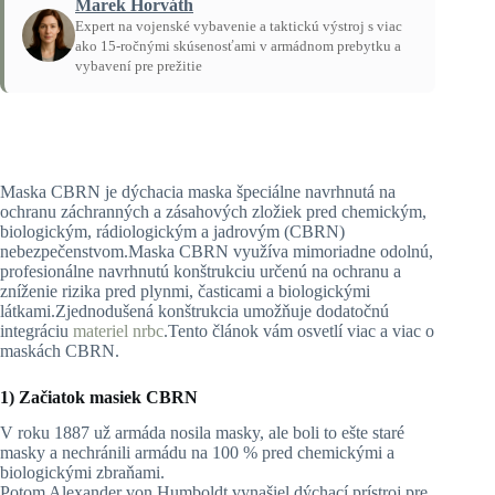
Marek Horváth
Expert na vojenské vybavenie a taktickú výstroj s viac
ako 15-ročnými skúsenosťami v armádnom prebytku a
vybavení pre prežitie
Domov
/
Návody
Maska CBRN je dýchacia maska špeciálne navrhnutá na
ochranu záchranných a zásahových zložiek pred chemickým,
biologickým, rádiologickým a jadrovým (CBRN)
nebezpečenstvom.Maska CBRN využíva mimoriadne odolnú,
profesionálne navrhnutú konštrukciu určenú na ochranu a
zníženie rizika pred plynmi, časticami a biologickými
látkami.Zjednodušená konštrukcia umožňuje dodatočnú
integráciu
materiel nrbc
.Tento článok vám osvetlí viac a viac o
maskách CBRN.
1) Začiatok masiek CBRN
V roku 1887 už armáda nosila masky, ale boli to ešte staré
masky a nechránili armádu na 100 % pred chemickými a
biologickými zbraňami.
Potom Alexander von Humboldt vynašiel dýchací prístroj pre