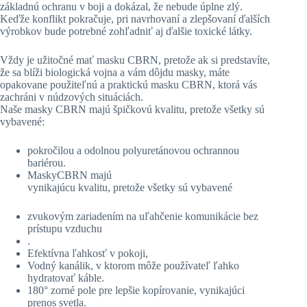
základnú ochranu v boji a dokázal, že nebude úplne zlý.
Keďže konflikt pokračuje, pri navrhovaní a zlepšovaní ďalších
výrobkov bude potrebné zohľadniť aj ďalšie toxické látky.
Vždy je užitočné mať masku CBRN, pretože ak si predstavíte,
že sa blíži biologická vojna a vám dôjdu masky, máte
opakovane použiteľnú a praktickú masku CBRN, ktorá vás
zachráni v núdzových situáciách.
Naše masky CBRN majú špičkovú kvalitu, pretože všetky sú
vybavené:
pokročilou a odolnou polyuretánovou ochrannou
bariérou.
MaskyCBRN majú
vynikajúcu kvalitu, pretože všetky sú vybavené
zvukovým zariadením na uľahčenie komunikácie bez
prístupu vzduchu
.
Efektívna ľahkosť v pokoji,
Vodný kanálik, v ktorom môže používateľ ľahko
hydratovať káble.
180° zorné pole pre lepšie kopírovanie, vynikajúci
prenos svetla.