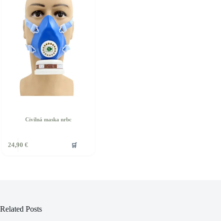
Civilná maska nrbc
🛒
24,90
€
Related Posts