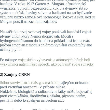
baníkov. V roku 1912 Garrett A. Morgan, afroamerický
vynálezca, vytvoril bezpečnostnú kuklu a dymový štít so
systémom kúska bavlny s dvoma hadicami na zachytávanie
vzduchu blízko zeme.Nová technológia šokovala svet, keď ju
Morgan použil na záchranu zajatcov.
Na začiatku prvej svetovej vojny používali kanadskí vojaci
plynný chlór, ktorý Nemci skopírovali. Močili s
hydrogenuhličitanom do handier a prikladali si ich na tvár,
pričom amoniak z moču s chlórom vytváral chloramíny ako
účinky plynu.
Po nástupe
vojenského vybavenia a atómových bômb boli
výskumníci nútení nájsť spôsob, ako ochrániť svoje stíhačky.
2) Záujmy CBRN
Súbor
survival-materials-gas-mask-kit
najlepšou ochranou
pred všetkými hrozbami. V prípade núdze.
Nukleárne, biologické a rádioaktívne látky môžu bojovať aj
proti chemikáliám, škodlivým zložkám, plynom, parám,
pevným alebo kvapalným aerosólom atď.