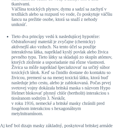
tkanivami.
Väčšina toxických plynov, dymu a sadzí sa zachytí v
textíliách alebo sa rozpustí vo vode, čo poskytuje väčšiu
šancu na prežitie osobe, ktorá sa snaží z nehody
uniknúť.
Tieto dva princípy vedú k nasledujúcej hypotéze:
Odstraňovaný materiál je zvyčajne (chemicky)
aktívnejší ako vzduch. Na tento účel sa použije
interaktívna látka, napríklad kyslý povlak alebo živica
pevného typu. Tieto látky sa skladajú zo skupín atómov,
ktorých zloženie a usporiadanie má rôzne vlastnosti.
Živica sa môže napríklad špecializovať na určitý súbor
toxických látok. Keď sa činidlo dostane do kontaktu so
živicou, premení sa na menej toxickú látku, ktorá buď
nasleduje jeho cestu, alebo je zablokovaná. Počas prvej
svetovej vojny dokázala britská maska s názvom Hypo
Helmet blokovať plynný chlór (bertholit) interakciou s
tiosíranom sodným 3. Neskôr,
v roku 1916, nemecké a britské masky chránili pred
fosgénom interakciou s hexagonálnym
metylnitramínom.
Aj keď bol dizajn masky základný, poskytoval britskej armáde