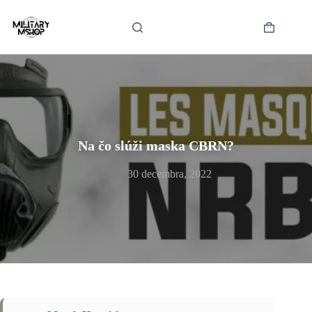
Skip
to
content
Shopping
cart
Na čo slúži maska CBRN?
30 decembra, 2022