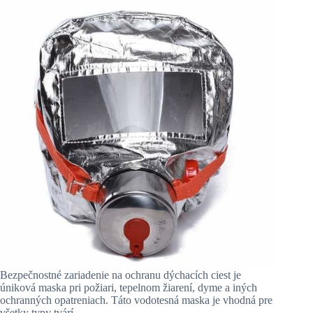
Bezpečnostné zariadenie na ochranu dýchacích ciest je
úniková maska pri požiari, tepelnom žiarení, dyme a iných
ochranných opatreniach. Táto vodotesná maska je vhodná pre
všetky typy tvárí.