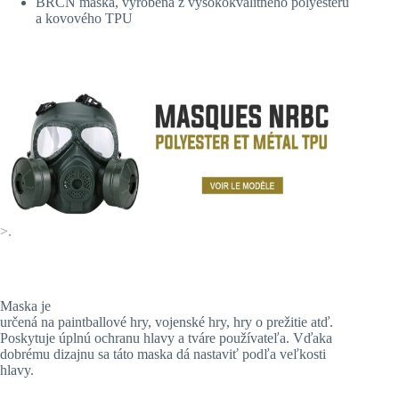
BRCN maska, vyrobená z vysokokvalitného polyesteru
a kovového TPU
>.
Maska je
určená na paintballové hry, vojenské hry, hry o prežitie atď.
Poskytuje úplnú ochranu hlavy a tváre používateľa. Vďaka
dobrému dizajnu sa táto maska dá nastaviť podľa veľkosti
hlavy.