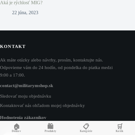
Aká je rýchlosť MIG?
22 júna, 2023
KONTAKT
Ak máte otázky alebo návrhy, prosím, kontaktujte nás.
Odpovieme vám do 24 hodín, od pondelka do piatka medzi
9:00 a 17:00.
contact@militarymshop.sk
Sledovať moju objednávku
Kontaktovať nás ohľadom mojej objednávky
Hodnotenia zákazníkov
🏠
🛍️
📋
🛒
Domov
Produkty
Kategórie
Košík