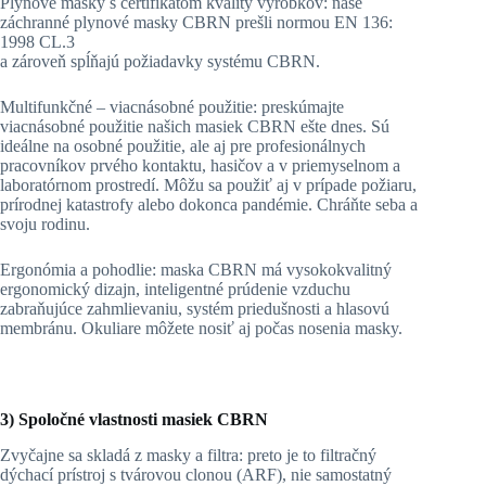
Plynové masky s certifikátom kvality výrobkov: naše
záchranné plynové masky CBRN prešli normou EN 136:
1998 CL.3
a zároveň spĺňajú požiadavky systému CBRN.
Multifunkčné – viacnásobné použitie: preskúmajte
viacnásobné použitie našich masiek CBRN ešte dnes. Sú
ideálne na osobné použitie, ale aj pre profesionálnych
pracovníkov prvého kontaktu, hasičov a v priemyselnom a
laboratórnom prostredí. Môžu sa použiť aj v prípade požiaru,
prírodnej katastrofy alebo dokonca pandémie. Chráňte seba a
svoju rodinu.
Ergonómia a pohodlie: maska CBRN má vysokokvalitný
ergonomický dizajn, inteligentné prúdenie vzduchu
zabraňujúce zahmlievaniu, systém priedušnosti a hlasovú
membránu. Okuliare môžete nosiť aj počas nosenia masky.
3) Spoločné vlastnosti masiek CBRN
Zvyčajne sa skladá z masky a filtra: preto je to filtračný
dýchací prístroj s tvárovou clonou (ARF), nie samostatný