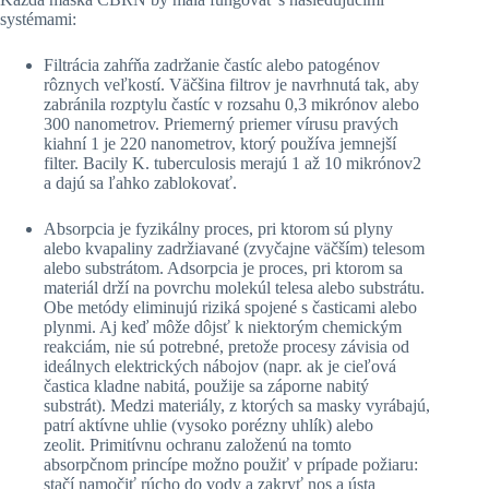
systémami:
Filtrácia zahŕňa zadržanie častíc alebo patogénov
rôznych veľkostí. Väčšina filtrov je navrhnutá tak, aby
zabránila rozptylu častíc v rozsahu 0,3 mikrónov alebo
300 nanometrov. Priemerný priemer vírusu pravých
kiahní 1 je 220 nanometrov, ktorý používa jemnejší
filter. Bacily K. tuberculosis merajú 1 až 10 mikrónov2
a dajú sa ľahko zablokovať.
Absorpcia je fyzikálny proces, pri ktorom sú plyny
alebo kvapaliny zadržiavané (zvyčajne väčším) telesom
alebo substrátom. Adsorpcia je proces, pri ktorom sa
materiál drží na povrchu molekúl telesa alebo substrátu.
Obe metódy eliminujú riziká spojené s časticami alebo
plynmi. Aj keď môže dôjsť k niektorým chemickým
reakciám, nie sú potrebné, pretože procesy závisia od
ideálnych elektrických nábojov (napr. ak je cieľová
častica kladne nabitá, použije sa záporne nabitý
substrát). Medzi materiály, z ktorých sa masky vyrábajú,
patrí aktívne uhlie (vysoko porézny uhlík) alebo
zeolit. Primitívnu ochranu založenú na tomto
absorpčnom princípe možno použiť v prípade požiaru:
stačí namočiť rúcho do vody a zakryť nos a ústa