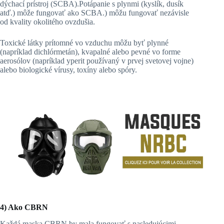
dýchací prístroj (SCBA).Potápanie s plynmi (kyslík, dusík
atď.) môže fungovať ako SCBA.) môžu fungovať nezávisle
od kvality okolitého ovzdušia.
Toxické látky prítomné vo vzduchu môžu byť plynné
(napríklad dichlórmetán), kvapalné alebo pevné vo forme
aerosólov (napríklad yperit používaný v prvej svetovej vojne)
alebo biologické vírusy, toxíny alebo spóry.
4) Ako CBRN
Každá maska CBRN by mala fungovať s nasledujúcimi