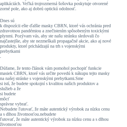
aplikáciách. Veľká trojrozmerná šošovka poskytuje otvorené
zorné pole, ako aj dobrú optickú odolnosť.
Dnes sú
k dispozícii ešte ďalšie masky CBRN, ktoré vás ochránia pred
zdravotnou pandémiou a znečistením spôsobeným toxickými
plynmi. Pozývam vás, aby ste našu stránku sledovali čo
najčastejšie, aby ste nezmeškali propagačné akcie, ako aj nové
produkty, ktoré prichádzajú na trh s vojenskými
prebytkami
.
Dúfame, že tento článok vám pomohol pochopiť funkcie
masiek CBRN, ktoré vás určite povedú k nákupu tejto masky
na našej stránke s vojenskými prebytkami.Sme
si istí, že budete spokojní s kvalitou našich produktov a
služieb a že
si budete
môcť
správne vybrať.
Nebudete ľutovať, že máte autentický výrobok za nízku cenu
a s dlhou životnosťou.nebudete
ľutovať, že máte autentický výrobok za nízku cenu a s dlhou
životnosťou