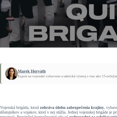
Marek Horváth
Expert na vojenské vybavenie a taktickú výstroj s viac ako 15-ročný
Domov
/
Návody
Vojenská brigáda, ktorá
zohráva úlohu zabezpečenia krajiny
, vybav
dôstojníkov a vojakov, ktorí v nej slúžia. Jednej vojenskej brigáde je pr
provincii. Provinčné bezpečnostné sily sú
zodpovedné za udržiavani