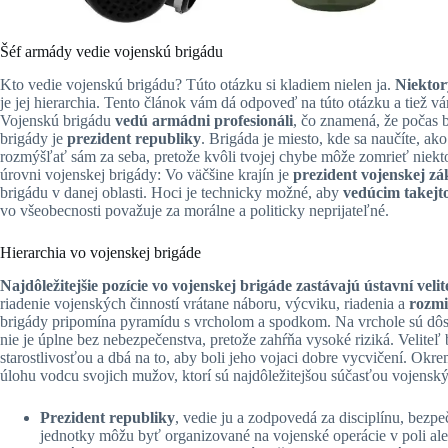
Šéf armády vedie vojenskú brigádu
Kto vedie vojenskú brigádu? Túto otázku si kladiem nielen ja.
Niektor
je jej hierarchia. Tento článok vám dá odpoveď na túto otázku a tiež v
Vojenskú brigádu
vedú armádni profesionáli
, čo znamená, že počas b
brigády je
prezident republiky
. Brigáda je miesto, kde sa naučíte, ak
rozmýšľať sám za seba, pretože kvôli tvojej chybe môže zomrieť niekto
úrovni vojenskej brigády: Vo väčšine krajín je
prezident vojenskej zá
brigádu v danej oblasti. Hoci je technicky možné, aby
vedúcim takejto
vo všeobecnosti považuje za morálne a politicky neprijateľné.
Hierarchia vo vojenskej brigáde
Najdôležitejšie pozície vo vojenskej brigáde zastávajú ústavní velit
riadenie vojenských činností vrátane náboru, výcviku, riadenia a
rozmi
brigády pripomína pyramídu s vrcholom a spodkom. Na vrchole sú dôsto
nie je úplne bez nebezpečenstva, pretože zahŕňa vysoké riziká. Veliteľ
starostlivosťou a dbá na to, aby boli jeho vojaci dobre vycvičení. Okre
úlohu vodcu svojich mužov, ktorí sú najdôležitejšou súčasťou vojenskýc
Prezident republiky
, vedie ju a zodpovedá za disciplínu, bezpe
jednotky môžu byť organizované na vojenské operácie v poli ale