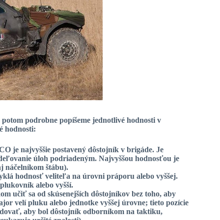
 potom podrobne popíšeme jednotlivé hodnosti v
é hodnosti
:
 CO je najvyššie postavený dôstojník v brigáde. Je
rideľovanie úloh podriadeným. Najvyššou hodnosťou je
aj náčelníkom štábu).
vyklá hodnosť veliteľa na úrovni práporu alebo vyššej.
lukovník alebo vyšší.
om učiť sa od skúsenejších dôstojníkov bez toho, aby
r velí pluku alebo jednotke vyššej úrovne; tieto pozície
adovať, aby bol dôstojník odborníkom na taktiku,