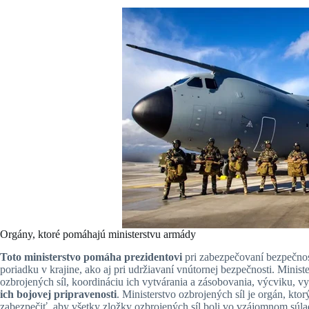
Orgány, ktoré pomáhajú ministerstvu armády
Toto ministerstvo pomáha prezidentovi
pri zabezpečovaní bezpečnos
poriadku v krajine, ako aj pri udržiavaní vnútornej bezpečnosti. Minist
ozbrojených síl, koordináciu ich vytvárania a zásobovania, výcviku, v
ich bojovej pripravenosti
. Ministerstvo ozbrojených síl je orgán, kto
zabezpečiť, aby všetky zložky ozbrojených síl boli vo vzájomnom súla