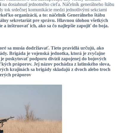
i
na dosiahnutí jednotného cieľa. Náčelník generálneho štábu
ály tok srdečnej komunikácie medzi jednotlivými sekciami
iekoľko organizácií, a to: náčelník Generálneho štábu
álny sekretariát pre správu.
Hlavnou úlohou všetkých
a inštruovať ich, ako sa čo najlepšie zapojiť do boja.
oré sa musia dodržiavať. Tieto pravidlá určujú, ako
mády. Brigáda je vojenská jednotka, ktorá je zvyčajne
 je
poskytovať podporu
divízii zapojenej do bojových
ľkých práporov. Jej názov pochádza z latinského slova,
ých krajinách sa brigády skladajú z dvoch alebo troch
cerých práporov