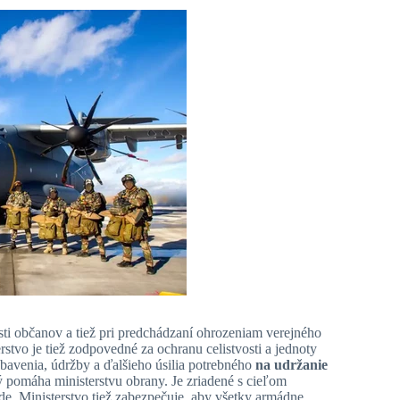
ti občanov a tiež pri predchádzaní ohrozeniam verejného
erstvo je tiež zodpovedné za ochranu celistvosti a jednoty
ybavenia, údržby a ďalšieho úsilia potrebného
na udržanie
rý pomáha ministerstvu obrany. Je zriadené s cieľom
de. Ministerstvo tiež zabezpečuje, aby všetky armádne