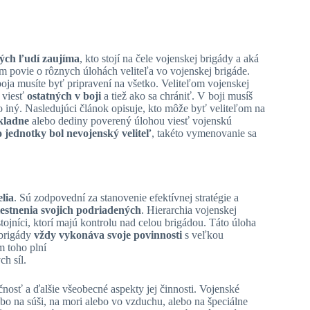
ých ľudí zaujíma
, kto stojí na čele vojenskej brigády a aká
ám povie o rôznych úlohách veliteľa vo vojenskej brigáde.
oja musíte byť pripravení na všetko. Veliteľom vojenskej
o viesť
ostatných v boji
a tiež ako sa chrániť. V boji musíš
 iný. Nasledujúci článok opisuje, kto môže byť veliteľom na
kladne
alebo dediny poverený úlohou viesť vojenskú
 jednotky bol nevojenský veliteľ
, takéto vymenovanie sa
elia
. Sú zodpovední za stanovenie efektívnej stratégie a
estnenia svojich podriadených
. Hierarchia vojenskej
jníci, ktorí majú kontrolu nad celou brigádou. Táto úloha
 brigády
vždy vykonáva svoje povinnosti
s veľkou
m toho plní
h síl.
čnosť a ďalšie všeobecné aspekty jej činnosti. Vojenské
bo na súši, na mori alebo vo vzduchu, alebo na špeciálne