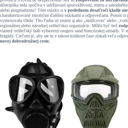
dôstojníka teda spočíva v udržiavaní spravodlivosti, mieru a národné
alebo pragmatizmu? Túto otázku si
v poslednom desaťročí kladie me
charakterizované mnohými ďalšími otázkami a odpoveďami. Potom si po
vymenovala vláda. Títo ľudia sú známi aj ako „strážcovia“ alebo „vod
regionálnej alebo národnej veliteľskej organizácie. Môžu byť tiež
zodp
vlastný veliteľský štáb vybavený
rangers sand francúzskej armády. V 
brigády. Cieľom je, aby ste tu v takom krátkom čase získali veľa odpove
novej dobrodružnej ceste.