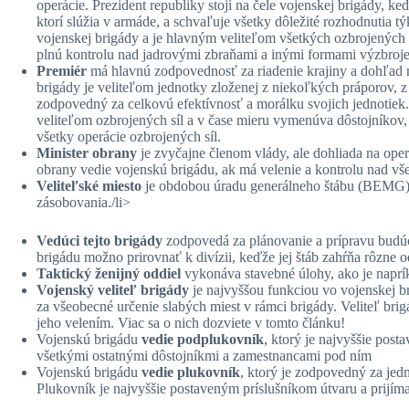
operácie. Prezident republiky stojí na čele vojenskej brigády, k
ktorí slúžia v armáde, a schvaľuje všetky dôležité rozhodnutia týk
vojenskej brigády a je hlavným veliteľom všetkých ozbrojených 
plnú kontrolu nad jadrovými zbraňami a inými formami výzbroje
Premiér
má hlavnú zodpovednosť za riadenie krajiny a dohľad n
brigády je veliteľom jednotky zloženej z niekoľkých práporov, z
zodpovedný za celkovú efektívnosť a morálku svojich jednotiek. 
veliteľom ozbrojených síl a v čase mieru vymenúva dôstojníkov,
všetky operácie ozbrojených síl.
Minister obrany
je zvyčajne členom vlády, ale dohliada na operá
obrany vedie vojenskú brigádu, ak má velenie a kontrolu nad vš
Veliteľské miesto
je obdobou úradu generálneho štábu (BEMG), z
zásobovania./li>
Vedúci tejto brigády
zodpovedá za plánovanie a prípravu budúc
brigádu možno prirovnať k divízii, keďže jej štáb zahŕňa rôzne o
Taktický ženijný oddiel
vykonáva stavebné úlohy, ako je naprí
Vojenský veliteľ brigády
je najvyššou funkciou vo vojenskej b
za všeobecné určenie slabých miest v rámci brigády. Veliteľ bri
jeho velením. Viac sa o nich dozviete v tomto článku!
Vojenskú brigádu
vedie podplukovník
, ktorý je najvyššie po
všetkými ostatnými dôstojníkmi a zamestnancami pod ním
Vojenskú brigádu
vedie plukovník
, ktorý je zodpovedný za jed
Plukovník je najvyššie postaveným príslušníkom útvaru a prijíma