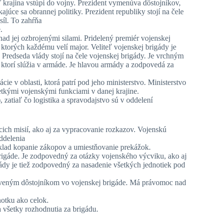
eď krajina vstúpi do vojny. Prezident vymenúva dôstojníkov,
ajúce sa obrannej politiky. Prezident republiky stojí na čele
síl. To zahŕňa
.
ad jej ozbrojenými silami. Pridelený premiér vojenskej
 ktorých každému velí major. Veliteľ vojenskej brigády je
Predseda vlády stojí na čele vojenskej brigády. Je vrchným
 ktorí slúžia v armáde. Je hlavou armády a zodpovedá za
cie v oblasti, ktorá patrí pod jeho ministerstvo. Ministerstvo
etkými vojenskými funkciami v danej krajine.
atiaľ čo logistika a spravodajstvo sú v oddelení
ich misií, ako aj za vypracovanie rozkazov. Vojenskú
ddelenia
klad kopanie zákopov a umiestňovanie prekážok.
rigáde. Je zodpovedný za otázky vojenského výcviku, ako aj
gády je tiež zodpovedný za nasadenie všetkých jednotiek pod
staveným dôstojníkom vo vojenskej brigáde. Má právomoc nad
notku ako celok.
 všetky rozhodnutia za brigádu.