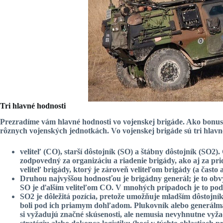
Tri hlavné hodnosti
Prezradíme vám hlavné hodnosti vo vojenskej brigáde. Ako bonus
rôznych vojenských jednotkách.
Vo vojenskej brigáde sú tri hlavn
veliteľ (CO),
starší dôstojník (SO) a štábny dôstojník (SO2).
zodpovedný za organizáciu a riadenie brigády, ako aj za p
veliteľ brigády, ktorý je zároveň veliteľom brigády (a často 
Druhou najvyššou hodnosťou je
brigádny generál
; je to ob
SO je ďalším veliteľom CO. V mnohých prípadoch je to podp
SO2 je dôležitá pozícia
, pretože umožňuje mladším dôstojník
boli pod ich priamym dohľadom. Plukovník alebo generálmajo
si vyžadujú značné skúsenosti, ale nemusia nevyhnutne vyž