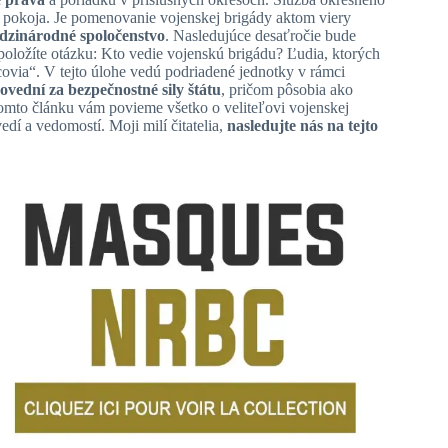
ho pokoja. Je pomenovanie vojenskej brigády aktom viery
dzinárodné spoločenstvo
. Nasledujúce desaťročie bude
ložíte otázku: Kto vedie vojenskú brigádu? Ľudia, ktorých
covia“. V tejto úlohe vedú podriadené jednotky v rámci
ovední za bezpečnostné sily štátu
, pričom pôsobia ako
tomto článku vám povieme všetko o veliteľovi vojenskej
dí a vedomostí. Moji milí čitatelia,
nasledujte nás na tejto