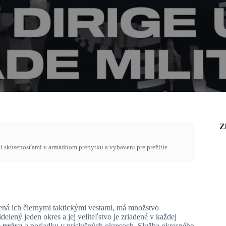
Z
mi skúsenosťami v armádnom prebytku a vybavení pre prežitie
ená ich
čiernymi taktickými vestami, má množstvo
idelený jeden okres a jej veliteľstvo je zriadené v každej
e práva
a poriadku v príslušných okresoch. Služba okresného