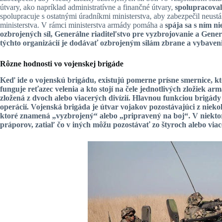
útvary, ako napríklad administratívne a finančné útvary,
spolupracoval
spolupracuje s ostatnými úradníkmi ministerstva, aby zabezpečil neust
ministerstva. V rámci ministerstva armády pomáha a
spája sa s ním n
ozbrojených síl, Generálne riaditeľstvo pre vyzbrojovanie a Gener
týchto organizácií
je dodávať ozbrojeným silám zbrane a vybavenie 
Rôzne hodnosti vo vojenskej brigáde
Keď ide o vojenskú brigádu, existujú pomerne prísne smernice, kt
funguje reťazec velenia a kto stojí na čele jednotlivých zložiek ar
zložená z dvoch alebo viacerých divízií
. Hlavnou funkciou brigády
operácií. Vojenská brigáda je útvar vojakov pozostávajúci z nieko
ktoré znamená „vyzbrojený“ alebo „pripravený na boj“. V niektor
práporov, zatiaľ čo v iných môžu pozostávať zo štyroch alebo via