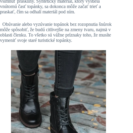
všimnúť praskliny. Syntetický materiál, ktorý vystiela
vnútornú časť topánky, sa dokonca môže začať trieť a
praskať, čím sa odhalí materiál pod ním.
Obúvanie alebo vyzúvanie topánok bez rozopnutia šnúrok
môže spôsobiť, že budú citlivejšie na zmeny tvaru, najmä v
oblasti členku. To všetko sú vážne príznaky toho, že musíte
vymeniť svoje staré turistické topánky.