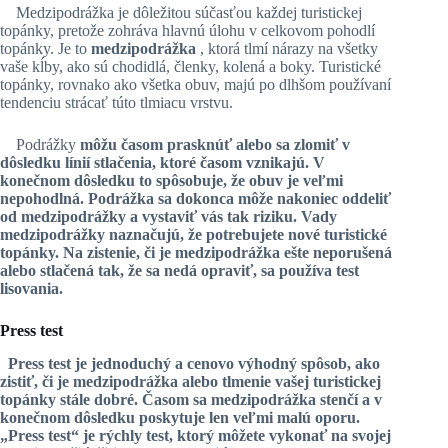
Medzipodrážka je dôležitou súčasťou každej turistickej
topánky, pretože zohráva hlavnú úlohu v celkovom pohodlí
topánky. Je to
medzipodrážka
, ktorá tlmí nárazy na všetky
vaše kĺby, ako sú chodidlá, členky, kolená a boky. Turistické
topánky, rovnako ako všetka obuv, majú po dlhšom používaní
tendenciu strácať túto tlmiacu vrstvu.
Podrážky
môžu časom
prasknúť alebo sa zlomiť
v
dôsledku línií stlačenia, ktoré časom vznikajú. V
konečnom dôsledku to spôsobuje, že obuv je veľmi
nepohodlná. Podrážka sa dokonca môže nakoniec oddeliť
od medzipodrážky a vystaviť vás tak riziku. Vady
medzipodrážky naznačujú, že potrebujete nové turistické
topánky. Na zistenie, či je medzipodrážka ešte neporušená
alebo stlačená tak, že sa nedá opraviť, sa používa test
lisovania.
Press test
Press test
je jednoduchý a cenovo výhodný spôsob, ako
zistiť, či je medzipodrážka alebo tlmenie vašej turistickej
topánky stále dobré. Časom sa medzipodrážka stenčí a v
konečnom dôsledku poskytuje len veľmi malú oporu.
„Press test“ je rýchly test, ktorý môžete vykonať na svojej