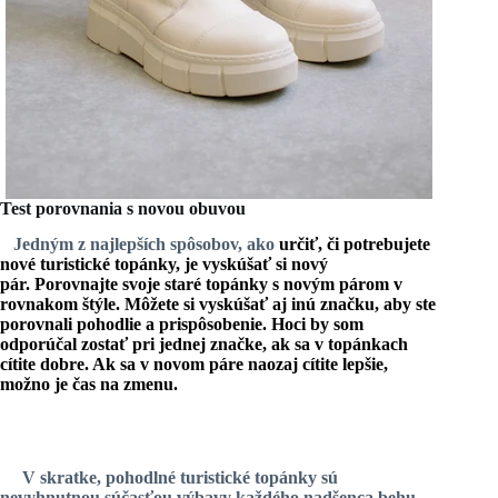
Test porovnania s novou obuvou
Jedným z najlepších spôsobov, ako
určiť, či potrebujete
nové turistické topánky
, je vyskúšať si nový
pár.
Porovnajte svoje staré topánky s novým párom v
rovnakom štýle
. Môžete si vyskúšať aj inú značku, aby ste
porovnali pohodlie a prispôsobenie. Hoci by som
odporúčal zostať pri jednej značke, ak sa v topánkach
cítite dobre. Ak sa v novom páre naozaj cítite lepšie,
možno je čas na zmenu.
V skratke, pohodlné turistické topánky sú
nevyhnutnou súčasťou výbavy každého nadšenca behu