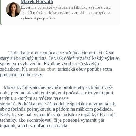
Marek Horváth
Expert na vojenské vybavenie a taktickú výstroj s viac
ako 15-ročnými skúsenosťami v armádnom prebytku a
vybavení pre prežitie
Domov
/
Návody
Turistika je obohacujúca a vzrušujúca činnosť, či už ste
starý alebo mladý turista. Je však dôležité začať každý výlet so
správnym vybavením. Kvalitné výrobky sú skvelým
začiatkom. Na
armádna-obuv
turistická obuv ponúka extra
podporu na dlhé cesty.
Musia byť dostatočne pevné a odolné, aby ochránili vaše
nohy pred nepriaznivými vplyvmi počasia a rôznymi typmi
terénu, s ktorými sa môžete na ceste
stretnúť. Podrážka pod váš model je špeciálne navrhnutá tak,
aby zabránila pošmyknutiu a pádom na mäkkom podklade.
Kedy by ste mali vymeniť svoje turistické topánky? Existujú
techniky, ako skontrolovať, či je potrebné vymeniť pár
topánok, a to bez ohľadu na značku