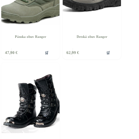
Pánska obuv Ranger
Detská obuv Ranger
ento
🛒
🛒
47,90
€
62,99
€
rodukt
á
iacero
ariantov.
ožnosti
ôžete
ybrať
a
tránke
roduktu.