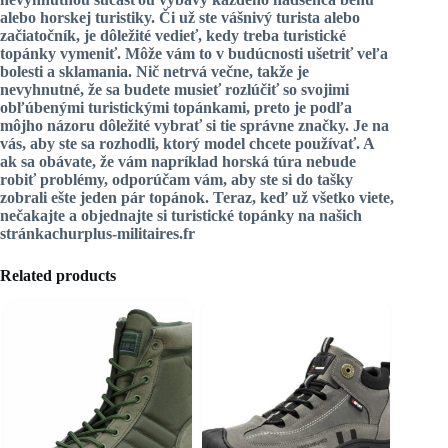
alebo horskej turistiky. Či už ste vášnivý turista alebo
začiatočník, je dôležité vedieť, kedy treba turistické
topánky vymeniť. Môže vám to v budúcnosti ušetriť veľa
bolesti a sklamania. Nič netrvá večne, takže je
nevyhnutné, že sa budete musieť rozlúčiť so svojimi
obľúbenými turistickými topánkami, preto je podľa
môjho názoru dôležité vybrať si tie správne značky. Je na
vás, aby ste sa rozhodli, ktorý model chcete používať. A
ak sa obávate, že vám napríklad horská túra nebude
robiť problémy, odporúčam vám, aby ste si do tašky
zobrali ešte jeden pár topánok. Teraz, keď už všetko viete,
nečakajte a objednajte si turistické topánky na našich
stránkachurplus-militaires.fr
Related products