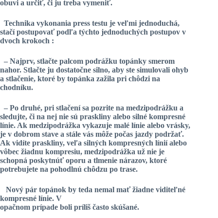
obuvi a určiť, či ju treba vymeniť.
Technika vykonania press testu je veľmi jednoduchá,
stačí postupovať podľa týchto jednoduchých postupov v
dvoch krokoch :
– Najprv,
stlačte palcom podrážku topánky smerom
nahor
. Stlačte ju dostatočne silno, aby ste simulovali ohyb
a stlačenie, ktoré by topánka zažila pri chôdzi na
chodníku.
– Po druhé,
pri stlačení sa pozrite na medzipodrážku a
sledujte, či na nej nie sú praskliny alebo silné kompresné
línie
. Ak medzipodrážka vykazuje malé línie alebo vrásky,
je v dobrom stave a stále vás môže počas jazdy podržať.
Ak vidíte praskliny, veľa silných kompresných línií alebo
vôbec žiadnu kompresiu, medzipodrážka už nie je
schopná poskytnúť oporu a tlmenie nárazov, ktoré
potrebujete na pohodlnú chôdzu po trase.
Nový pár topánok by teda nemal mať žiadne viditeľné
kompresné línie. V
opačnom prípade boli príliš často skúšané.