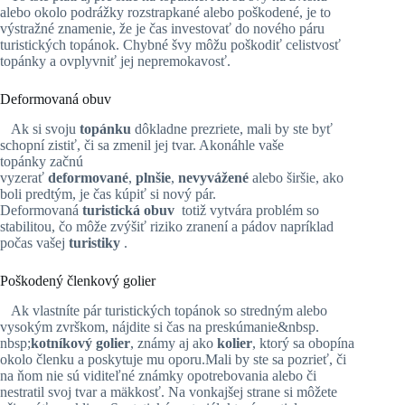
alebo okolo podrážky rozstrapkané alebo poškodené, je to
výstražné znamenie, že je čas investovať do nového páru
turistických topánok. Chybné švy môžu poškodiť celistvosť
topánky a ovplyvniť jej nepremokavosť.
Deformovaná obuv
Ak si svoju
topánku
dôkladne prezriete, mali by ste byť
schopní zistiť, či sa zmenil jej tvar. Akonáhle vaše
topánky začnú
vyzerať
deformované
,
plnšie
,
nevyvážené
alebo širšie, ako
boli predtým, je čas kúpiť si nový pár.
Deformovaná
turistická obuv
totiž vytvára problém so
stabilitou, čo môže zvýšiť riziko zranení a pádov napríklad
počas vašej
turistiky
.
Poškodený členkový golier
Ak vlastníte pár turistických topánok so stredným alebo
vysokým zvrškom, nájdite si čas na preskúmanie&nbsp.
nbsp;
kotníkový golier
, známy aj ako
kolier
, ktorý sa obopína
okolo členku a poskytuje mu oporu.Mali by ste sa pozrieť, či
na ňom nie sú viditeľné známky opotrebovania alebo či
nestratil svoj tvar a mäkkosť. Na vonkajšej strane si môžete