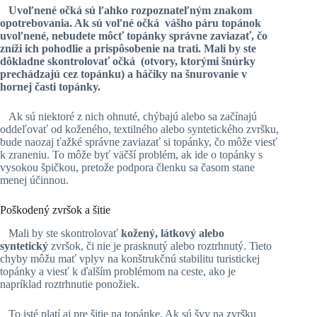
Uvoľnené
očká
sú ľahko rozpoznateľným znakom
opotrebovania. Ak sú
voľné očká
vášho páru topánok
uvoľnené, nebudete môcť topánky správne zaviazať, čo
zníži ich pohodlie a prispôsobenie na trati
.
Mali by ste
dôkladne skontrolovať
očká
(otvory, ktorými šnúrky
prechádzajú cez topánku) a háčiky na šnurovanie v
hornej časti topánky.
Ak sú niektoré z nich ohnuté, chýbajú alebo sa začínajú
oddeľovať od koženého, textilného alebo syntetického zvršku,
bude naozaj ťažké správne zaviazať si topánky, čo môže viesť
k zraneniu. To môže byť väčší problém, ak ide o topánky s
vysokou špičkou, pretože podpora členku sa časom stane
menej účinnou.
Poškodený zvršok a šitie
Mali by ste skontrolovať
kožený, látkový alebo
syntetický
zvršok, či nie je prasknutý alebo roztrhnutý. Tieto
chyby môžu mať vplyv na konštrukčnú stabilitu turistickej
topánky a viesť k ďalším problémom na ceste, ako je
napríklad roztrhnutie ponožiek.
To isté platí aj pre šitie na topánke. Ak sú švy na zvršku