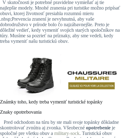
V skutočnosti je potrebné pravidelne vymieňať aj tie
najlepšie modely. Mnohé zranenia pri turistike možno pripísať
obuvi, ktorej životnosť presiahla rozumnú mieru
.nbsp;Prevencia zranení je nevyhnutná, aby vaše
dobrodružstvo v prírode bolo čo najzábavnejšie. Preto je
dôležité vedieť, kedy vymeniť svojich starých spoločníkov na
túry. Musíme sa pozrieť na príznaky, aby sme vedeli, kedy
treba vymeniť našu turistickú obuv.
Známky toho, kedy treba vymeniť turistické topánky
Znaky opotrebovania
Pred odchodom na túru by ste mali svoje topánky dôkladne
skontrolovať zvnútra aj zvonka. Všeobecné
opotrebenie
je
spoločné pre všetku obuv a
military-sock
. Turistická obuv