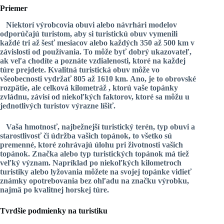
Priemer
Niektorí výrobcovia obuvi alebo návrhári modelov
odporúčajú turistom, aby si turistickú obuv vymenili
každé tri až šesť mesiacov alebo každých 350 až 500 km v
závislosti od používania. To môže byť dobrý ukazovateľ,
ak veľa chodíte a poznáte vzdialenosti, ktoré na každej
túre prejdete.
Kvalitná turistická obuv môže vo
všeobecnosti vydržať 805 až 1610 km.
Ano, je to obrovské
rozpätie, ale
celková kilometráž
, ktorú vaše topánky
zvládnu, závisí od niekoľkých faktorov, ktoré sa môžu u
jednotlivých turistov výrazne líšiť.
Vaša hmotnosť, najbežnejší turistický terén, typ obuvi a
starostlivosť či údržba vašich topánok, to všetko sú
premenné, ktoré zohrávajú úlohu pri životnosti vašich
topánok. Značka alebo typ turistických topánok má tiež
veľký význam. Napríklad po
niekoľkých kilometroch
turistiky alebo lyžovania
môžete na svojej topánke vidieť
známky opotrebovania bez ohľadu na značku výrobku,
najmä po kvalitnej horskej túre.
Tvrdšie podmienky na turistiku