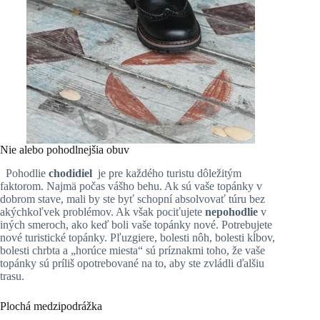
Nie alebo pohodlnejšia obuv
Pohodlie
chodidiel
je pre každého turistu dôležitým
faktorom. Najmä počas vášho behu. Ak sú vaše topánky v
dobrom stave, mali by ste byť schopní absolvovať túru bez
akýchkoľvek problémov. Ak však pociťujete
nepohodlie
v
iných smeroch, ako keď boli vaše topánky nové. Potrebujete
nové turistické topánky. Pľuzgiere, bolesti nôh, bolesti kĺbov,
bolesti chrbta a „horúce miesta“ sú príznakmi toho, že vaše
topánky sú príliš opotrebované na to, aby ste zvládli ďalšiu
trasu.
Plochá medzipodrážka