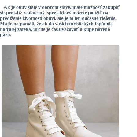
Ak je obuv stále v dobrom stave, máte možnosť zakúpiť
si
sprej
./b>
vodotesný
sprej, ktorý môžete použiť na
predĺženie životnosti obuvi, ale je to len dočasné riešenie.
Majte na pamäti, že ak do vašich turistických topánok
naďalej zateká, určite je čas uvažovať o kúpe nového
páru.