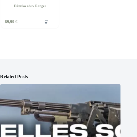
Dámska obuv Ranger
ento
🛒
89,99
€
rodukt
á
iacero
ariantov.
ožnosti
ôžete
ybrať
a
tránke
Related Posts
roduktu.