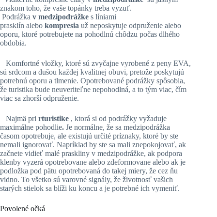
znakom toho, že vaše topánky treba vyzuť.
Podrážka
v medzipodrážke
s líniami
prasklín alebo
kompresia
už neposkytuje odpruženie alebo
oporu, ktoré potrebujete na pohodlnú chôdzu počas dlhého
obdobia.
Komfortné vložky, ktoré sú zvyčajne vyrobené z peny EVA,
sú srdcom a dušou každej kvalitnej obuvi, pretože poskytujú
potrebnú oporu a tlmenie. Opotrebované podrážky spôsobia,
že turistika bude neuveriteľne nepohodlná, a to tým viac, čím
viac sa zhorší odpruženie.
Najmä pri
r
turistike
, ktorá si od podrážky vyžaduje
maximálne pohodlie
.
Je normálne, že sa medzipodrážka
časom opotrebuje, ale existujú určité príznaky, ktoré by ste
nemali ignorovať. Napríklad by ste sa mali znepokojovať, ak
začnete vidieť malé praskliny v medzipodrážke, ak podpora
klenby vyzerá opotrebovane alebo zdeformovane alebo ak je
podložka pod pätu opotrebovaná do takej miery, že cez ňu
vidno. To všetko sú varovné signály, že životnosť vašich
starých stielok sa blíži ku koncu a je potrebné ich vymeniť.
Povolené očká