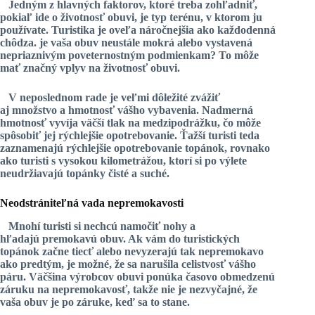
Jedným z hlavných faktorov, ktoré treba zohľadniť,
pokiaľ ide o životnosť obuvi, je typ terénu, v ktorom ju
používate. Turistika je oveľa náročnejšia ako každodenná
chôdza. je vaša obuv neustále mokrá alebo vystavená
nepriaznivým poveternostným podmienkam? To môže
mať značný vplyv na životnosť obuvi.
V neposlednom rade je veľmi dôležité zvážiť
aj množstvo a hmotnosť vášho vybavenia. Nadmerná
hmotnosť vyvíja väčší tlak na medzipodrážku, čo môže
spôsobiť jej rýchlejšie opotrebovanie. Ťažší turisti teda
zaznamenajú rýchlejšie opotrebovanie topánok, rovnako
ako turisti s vysokou kilometrážou, ktorí si po výlete
neudržiavajú topánky čisté a suché.
Neodstrániteľná vada nepremokavosti
Mnohí turisti si nechcú namočiť nohy a
hľadajú
premokavú
obuv
. Ak vám do turistických
topánok začne tiecť alebo nevyzerajú tak nepremokavo
ako predtým, je možné, že sa narušila celistvosť vášho
páru. Väčšina výrobcov obuvi ponúka časovo obmedzenú
záruku na nepremokavosť, takže nie je nezvyčajné, že
vaša obuv je po záruke, keď sa to stane.