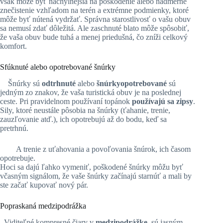
však môže byť náchylnejšia na poškodenie alebo nadmerné
znečistenie vzhľadom na terén a extrémne podmienky, ktoré
môže byť nútená vydržať. Správna starostlivosť o vašu obuv
sa nemusí zdať dôležitá. Ale zaschnuté blato môže spôsobiť,
že vaša obuv bude tuhá a menej priedušná, čo zníži celkový
komfort.
Sfúknuté alebo opotrebované šnúrky
Šnúrky sú
odtrhnuté
alebo
šnúrkyopotrebované
sú
jedným zo znakov, že vaša
turistická obuv je na poslednej
ceste. Pri pravidelnom používaní topánok
používajú sa
zipsy
.
Sily, ktoré neustále pôsobia na šnúrky (ťahanie, trenie,
zauzľovanie atď.), ich opotrebujú až do bodu, keď sa
pretrhnú.
A trenie z uťahovania a povoľovania šnúrok, ich časom
opotrebuje.
Hoci sa dajú ľahko vymeniť, poškodené šnúrky môžu byť
včasným signálom, že vaše šnúrky začínajú starnúť a mali by
ste začať kupovať nový pár.
Popraskaná medzipodrážka
Viditeľné kompresné čiary v
medzipodrážke
sú jasným