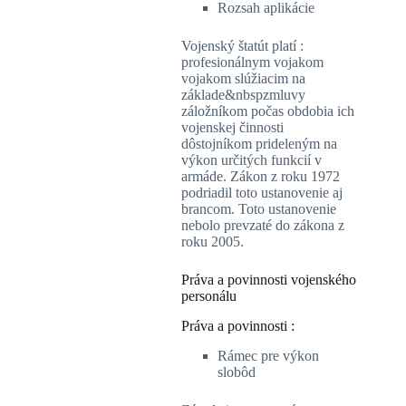
Rozsah aplikácie
Vojenský štatút platí :
profesionálnym vojakom
vojakom slúžiacim na
základe&nbspzmluvy
záložníkom počas obdobia ich
vojenskej činnosti
dôstojníkom prideleným na
výkon určitých funkcií v
armáde. Zákon z roku 1972
podriadil toto ustanovenie aj
brancom. Toto ustanovenie
nebolo prevzaté do zákona z
roku 2005.
Práva a povinnosti vojenského
personálu
Práva a povinnosti :
Rámec pre výkon
slobôd