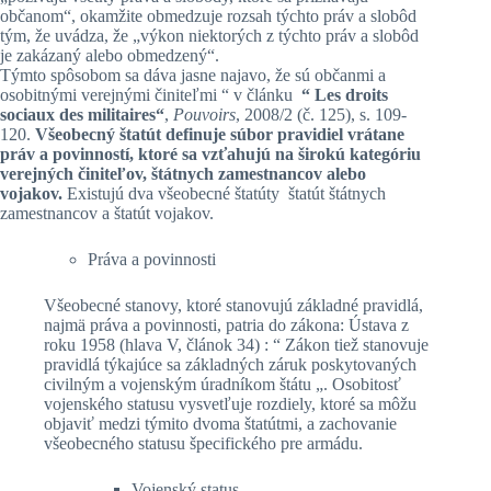
občanom“, okamžite obmedzuje rozsah týchto práv a slobôd
tým, že uvádza, že „výkon niektorých z týchto práv a slobôd
je zakázaný alebo obmedzený“.
Týmto spôsobom sa dáva jasne najavo, že sú občanmi a
osobitnými verejnými činiteľmi “ v článku
“ Les droits
sociaux des militaires“
,
Pouvoirs
, 2008/2 (č. 125), s. 109-
120.
Všeobecný štatút definuje súbor pravidiel vrátane
práv a povinností, ktoré sa vzťahujú na širokú kategóriu
verejných činiteľov, štátnych zamestnancov alebo
vojakov.
Existujú dva všeobecné štatúty štatút štátnych
zamestnancov a štatút vojakov.
Práva a povinnosti
Všeobecné stanovy, ktoré stanovujú základné pravidlá,
najmä práva a povinnosti, patria do zákona: Ústava z
roku 1958 (hlava V, článok 34) : “ Zákon tiež stanovuje
pravidlá týkajúce sa základných záruk poskytovaných
civilným a vojenským úradníkom štátu „. Osobitosť
vojenského statusu vysvetľuje rozdiely, ktoré sa môžu
objaviť medzi týmito dvoma štatútmi, a zachovanie
všeobecného statusu špecifického pre armádu.
Vojenský status