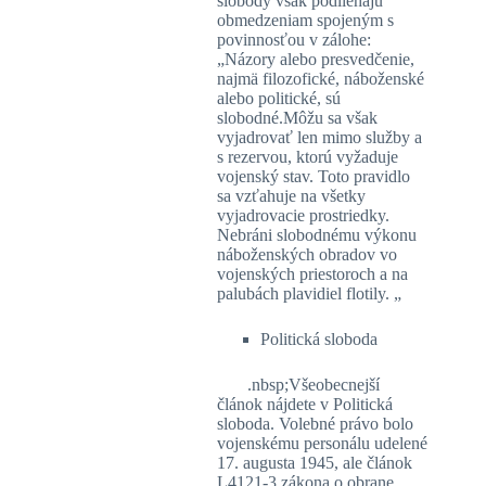
slobody však podliehajú
obmedzeniam spojeným s
povinnosťou v zálohe:
„Názory alebo presvedčenie,
najmä filozofické, náboženské
alebo politické, sú
slobodné.Môžu sa však
vyjadrovať len mimo služby a
s rezervou, ktorú vyžaduje
vojenský stav. Toto pravidlo
sa vzťahuje na všetky
vyjadrovacie prostriedky.
Nebráni slobodnému výkonu
náboženských obradov vo
vojenských priestoroch a na
palubách plavidiel flotily. „
Politická sloboda
.nbsp;Všeobecnejší
článok nájdete v Politická
sloboda. Volebné právo bolo
vojenskému personálu udelené
17. augusta 1945, ale článok
L4121-3 zákona o obrane