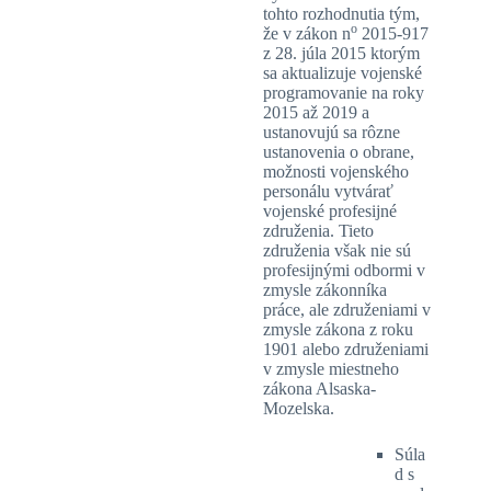
tohto rozhodnutia tým,
o
že v zákon n
2015-917
z 28. júla 2015 ktorým
sa aktualizuje vojenské
programovanie na roky
2015 až 2019 a
ustanovujú sa rôzne
ustanovenia o obrane,
možnosti vojenského
personálu vytvárať
vojenské profesijné
združenia. Tieto
združenia však nie sú
profesijnými odbormi v
zmysle zákonníka
práce, ale združeniami v
zmysle zákona z roku
1901 alebo združeniami
v zmysle miestneho
zákona Alsaska-
Mozelska.
Súla
d s