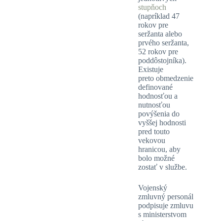
stupňoch
(napríklad 47
rokov pre
seržanta alebo
prvého seržanta,
52 rokov pre
poddôstojníka).
Existuje
preto obmedzenie
definované
hodnosťou a
nutnosťou
povýšenia do
vyššej hodnosti
pred touto
vekovou
hranicou, aby
bolo možné
zostať v službe.
Vojenský
zmluvný personál
podpisuje zmluvu
s ministerstvom