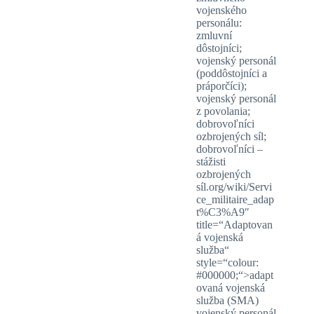
vojenského
personálu:
zmluvní
dôstojníci;
vojenský personál
(poddôstojníci a
práporčíci);
vojenský personál
z povolania;
dobrovoľníci
ozbrojených síl;
dobrovoľníci –
stážisti
ozbrojených
síl.org/wiki/Servi
ce_militaire_adap
t%C3%A9″
title=“Adaptovan
á vojenská
služba“
style=“colour:
#000000;“>adapt
ovaná vojenská
služba (SMA)
vojenský personál