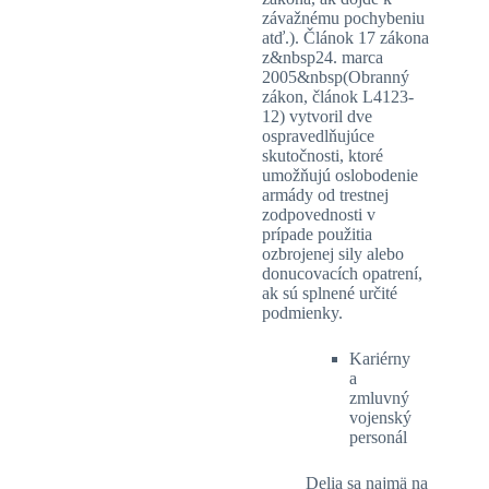
závažnému pochybeniu
atď.). Článok 17 zákona
z&nbsp24. marca
2005&nbsp(Obranný
zákon, článok L4123-
12) vytvoril dve
ospravedlňujúce
skutočnosti, ktoré
umožňujú oslobodenie
armády od trestnej
zodpovednosti v
prípade použitia
ozbrojenej sily alebo
donucovacích opatrení,
ak sú splnené určité
podmienky.
Kariérny
a
zmluvný
vojenský
personál
Delia sa najmä na