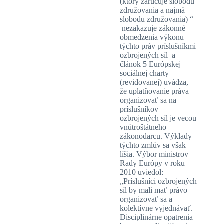
(ktorý zaručuje slobodu
združovania a najmä
slobodu združovania) “
nezakazuje zákonné
obmedzenia výkonu
týchto práv príslušníkmi
ozbrojených síl a
článok 5 Európskej
sociálnej charty
(revidovanej) uvádza,
že uplatňovanie práva
organizovať sa na
príslušníkov
ozbrojených síl je vecou
vnútroštátneho
zákonodarcu. Výklady
týchto zmlúv sa však
líšia. Výbor ministrov
Rady Európy v roku
2010 uviedol:
„Príslušníci ozbrojených
síl by mali mať právo
organizovať sa a
kolektívne vyjednávať.
Disciplinárne opatrenia