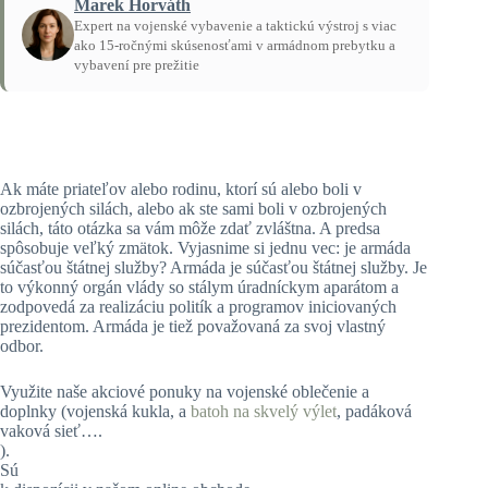
Marek Horváth
Expert na vojenské vybavenie a taktickú výstroj s viac
ako 15-ročnými skúsenosťami v armádnom prebytku a
vybavení pre prežitie
Domov
/
Návody
Ak máte priateľov alebo rodinu, ktorí sú alebo boli v
ozbrojených silách, alebo ak ste sami boli v ozbrojených
silách, táto otázka sa vám môže zdať zvláštna. A predsa
spôsobuje veľký zmätok. Vyjasnime si jednu vec: je armáda
súčasťou štátnej služby? Armáda je súčasťou štátnej služby. Je
to výkonný orgán vlády so stálym úradníckym aparátom a
zodpovedá za realizáciu politík a programov iniciovaných
prezidentom. Armáda je tiež považovaná za svoj vlastný
odbor.
Využite naše akciové ponuky na vojenské oblečenie a
doplnky (vojenská kukla, a
batoh na skvelý výlet
, padáková
vaková sieť….
).
Sú