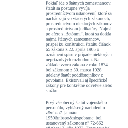
Pokiaľ ide o štátnych zamestnancov,
štatút sa postupne vyvíja
prostredníctvom ustanovení, ktoré sa
nachádzajú vo viacerých zákonoch,
prostredníctvom niektorých zákonov
a prostredníctvom judikatúry. Najmä
po afére s „žetónmi“, ktorá sa dotkla
najmä štátnych zamestnancov,
prispel ku konštrukcii štatútu článok
65 zákona z 22. apríla 1905 o
oznámení spisu v prípade niektorých
nepriaznivých rozhodnutí. Na
základe vzoru zákona z roku 1834
bol zákonom z 30. marca 1928
udelený štatút poddôstojníkov z
povolania. Existovali aj špecifické
zákony pre konkrétne odvetvie alebo
službu.
Prvý všeobecný štatút vojenského
personálu, vyhlásený nariadením
z&nbsp7. januára
1959&nbspo&nbspobrane, bol
o
ustanovený zákonom n
72-662