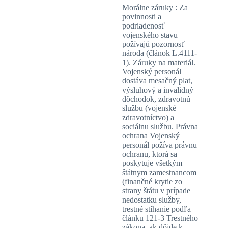
Morálne záruky : Za
povinnosti a
podriadenosť
vojenského stavu
požívajú pozornosť
národa (článok L.4111-
1). Záruky na materiál.
Vojenský personál
dostáva mesačný plat,
výsluhový a invalidný
dôchodok, zdravotnú
službu (vojenské
zdravotníctvo) a
sociálnu službu. Právna
ochrana Vojenský
personál požíva právnu
ochranu, ktorá sa
poskytuje všetkým
štátnym zamestnancom
(finančné krytie zo
strany štátu v prípade
nedostatku služby,
trestné stíhanie podľa
článku 121-3 Trestného
zákona, ak dôjde k