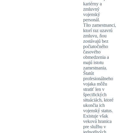
kariérny a
zmluvný
vojenský
personál.
Títo zamestnanci,
ktorí raz uzavrú
zmluvu, ňou
zostávajú bez
počiatočného
časového
obmedzenia a
majú istotu
zamestnania.
Štatút
profesionálneho
vojaka môžu
stratiť len v
špecifických
situáciách, ktoré
ukončia ich
vojenský status.
Existuje však
veková hranica
pre službu v
jednotlivých