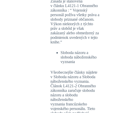
Zásada je stanovená
v článku L4121-1 Obranného
zákonníka : “ Vojenský
personál požíva všetky práva a
slobody priznané občanom.
Výkon niektorých z týchto
práv a slobôd je však
zakázaný alebo obmedzený za
podmienok uvedených v tejto
knihe.“
Sloboda názoru a
sloboda náboženského
vyznania
Všeobecnejšie články nájdete
v Sloboda názoru a Sloboda
náboženského vyznania.
Článok L4121-2 Obranného
zákonníka zaručuje slobodu
názoru a slobodu
náboženského
vyznania francúzskeho
vojenského personálu. Tieto