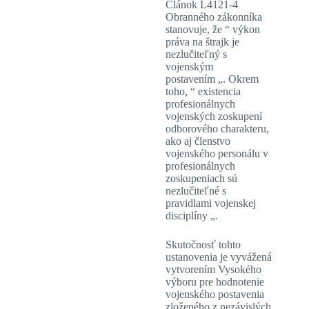
Článok L4121-4
Obranného zákonníka
stanovuje, že “ výkon
práva na štrajk je
nezlučiteľný s
vojenským
postavením „. Okrem
toho, “ existencia
profesionálnych
vojenských zoskupení
odborového charakteru,
ako aj členstvo
vojenského personálu v
profesionálnych
zoskupeniach sú
nezlučiteľné s
pravidlami vojenskej
disciplíny „.
Skutočnosť tohto
ustanovenia je vyvážená
vytvorením Vysokého
výboru pre hodnotenie
vojenského postavenia
zloženého z nezávislých