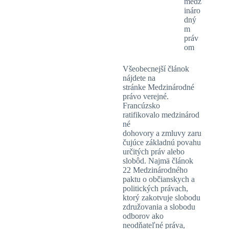
medz
ináro
dný
m
práv
om
Všeobecnejší článok
nájdete na
stránke Medzinárodné
právo verejné.
Francúzsko
ratifikovalo medzinárod
né
dohovory a zmluvy zaru
čujúce základnú povahu
určitých práv alebo
slobôd. Najmä článok
22 Medzinárodného
paktu o občianskych a
politických právach,
ktorý zakotvuje slobodu
združovania a slobodu
odborov ako
neodňateľné práva,