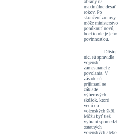
obrany na
maximálne desať
rokov. Po
skončení zmluvy
môže ministerstvo
ponúknuť novú,
hoci to nie je jeho
povinnosťou.
Dôstoj
níci sú spravidla
vojenskí
zamestnanci z
povolania. V
zásade sú
prijímaní na
základe
výberových
skúšok, ktoré
vedú do
vojenských škôl.
Môžu byť tiež
vybraní spomedzi
ostatných
vojenských alebo