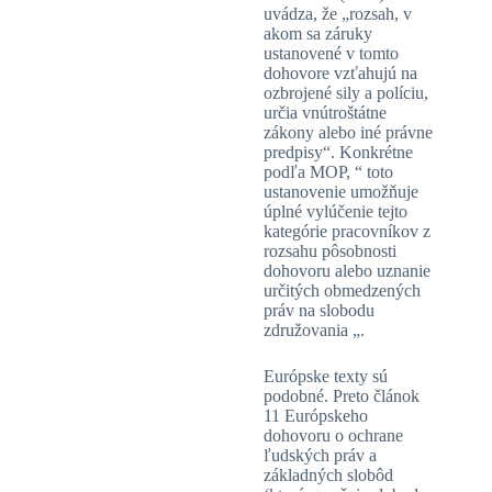
uvádza, že „rozsah, v
akom sa záruky
ustanovené v tomto
dohovore vzťahujú na
ozbrojené sily a políciu,
určia vnútroštátne
zákony alebo iné právne
predpisy“. Konkrétne
podľa MOP, “ toto
ustanovenie umožňuje
úplné vylúčenie tejto
kategórie pracovníkov z
rozsahu pôsobnosti
dohovoru alebo uznanie
určitých obmedzených
práv na slobodu
združovania „.
Európske texty sú
podobné. Preto článok
11 Európskeho
dohovoru o ochrane
ľudských práv a
základných slobôd