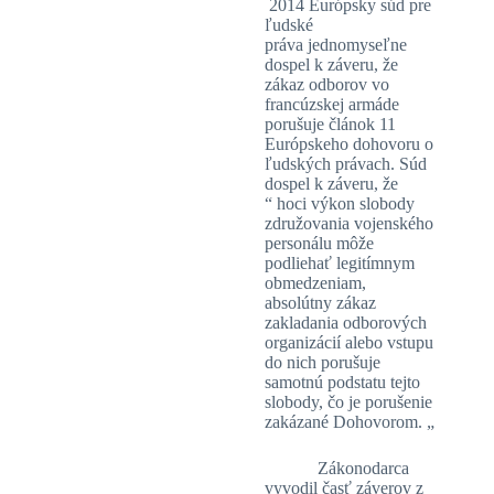
2014 Európsky súd pre
ľudské
práva jednomyseľne
dospel k záveru, že
zákaz odborov vo
francúzskej armáde
porušuje článok 11
Európskeho dohovoru o
ľudských právach. Súd
dospel k záveru, že
“ hoci výkon slobody
združovania vojenského
personálu môže
podliehať legitímnym
obmedzeniam,
absolútny zákaz
zakladania odborových
organizácií alebo vstupu
do nich porušuje
samotnú podstatu tejto
slobody, čo je porušenie
zakázané Dohovorom. „
Zákonodarca
vyvodil časť záverov z