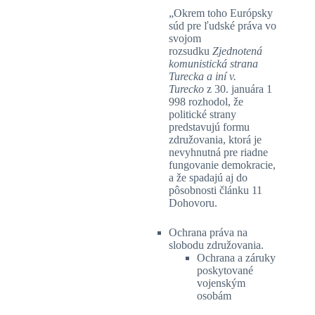
„Okrem toho Európsky
súd pre ľudské práva vo
svojom
rozsudku
Zjednotená
komunistická strana
Turecka a iní v.
Turecko
z 30. januára 1
998 rozhodol, že
politické strany
predstavujú formu
združovania, ktorá je
nevyhnutná pre riadne
fungovanie demokracie,
a že spadajú aj do
pôsobnosti článku 11
Dohovoru.
Ochrana práva na
slobodu združovania.
Ochrana a záruky
poskytované
vojenským
osobám