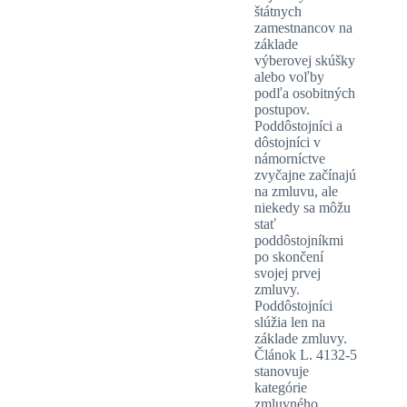
štátnych
zamestnancov na
základe
výberovej skúšky
alebo voľby
podľa osobitných
postupov.
Poddôstojníci a
dôstojníci v
námorníctve
zvyčajne začínajú
na zmluvu, ale
niekedy sa môžu
stať
poddôstojníkmi
po skončení
svojej prvej
zmluvy.
Poddôstojníci
slúžia len na
základe zmluvy.
Článok L. 4132-5
stanovuje
kategórie
zmluvného