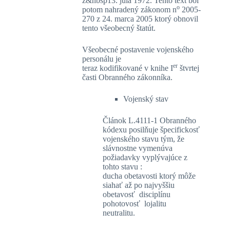
z&nbsp13. júla 1972. Tento text bol
o
potom nahradený zákonom n
2005-
270 z 24. marca 2005 ktorý obnovil
tento všeobecný štatút.
Všeobecné postavenie vojenského
personálu je
er
teraz kodifikované v knihe I
štvrtej
časti Obranného zákonníka.
Vojenský stav
Článok L.4111-1 Obranného
kódexu posilňuje špecifickosť
vojenského stavu tým, že
slávnostne vymenúva
požiadavky vyplývajúce z
tohto stavu :
ducha obetavosti ktorý môže
siahať až po najvyššiu
obetavosť disciplínu
pohotovosť lojalitu
neutralitu.