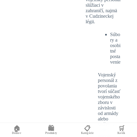
slúžiaci v
zahraničí, najmä
v Cudzineckej
légii.
Súbo
ry a
osobi
tné
posta
venie
Vojenský
personál z
povolania
tvorí súčasť
vojenského
zboru v
závislosti
od armády
alebo
služby, v
🏠
🛍️
📋
🛒
ktorej slúži,
Domov
Produkty
Kategórie
Košík
úrovne