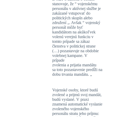
stanovuje, že “ vojenskému
personálu v aktívnej službe je
zakázané vstupovať do
politických skupín alebo
združení „. Avšak “ vojenský
personál môže byť
kandidátom na akúkoľvek
volenú verejnú funkciu v
tomto prípade sa zákaz
členstva v politickej strane
(…) pozastavuje na obdobie
volebnej kampane. V
prípade
zvolenia a prijatia mandátu
sa toto pozastavenie predĺži na
dobu trvania mandátu. „
Vojenské osoby, ktoré budú
zvolené a prijmú svoj mandát,
budú vyslané. V praxi
znamená automatické vyslanie
zvoleného vojenského
personálu stratu jeho príjmu: