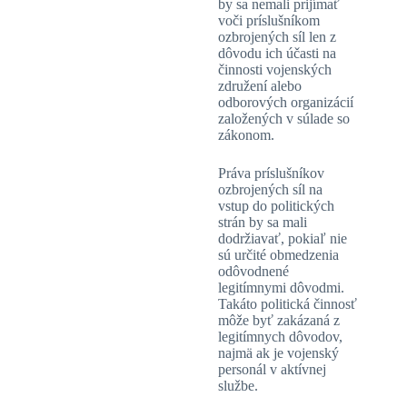
by sa nemali prijímať
voči príslušníkom
ozbrojených síl len z
dôvodu ich účasti na
činnosti vojenských
združení alebo
odborových organizácií
založených v súlade so
zákonom.
Práva príslušníkov
ozbrojených síl na
vstup do politických
strán by sa mali
dodržiavať, pokiaľ nie
sú určité obmedzenia
odôvodnené
legitímnymi dôvodmi.
Takáto politická činnosť
môže byť zakázaná z
legitímnych dôvodov,
najmä ak je vojenský
personál v aktívnej
službe.