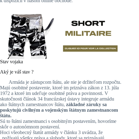
k dispozícii v našom online obchode.
Stav vojaka
Aký je váš stav ?
Armáda je zástupcom štátu, ale nie je držiteľom rozpočtu.
Majú osobitné postavenie, ktoré im priznáva zákon z 13. júla
1972 a ktoré im udeľuje osobitné práva a povinnosti. V
skutočnosti článok 34 francúzskej ústavy integruje armádu
ako štátnych zamestnancov štátu,
základné záruky sa
poskytujú civilným a vojenským štátnym zamestnancom
štátu.
Sú to štátni zamestnanci s osobitným postavením, hovoríme
skôr o autonómnom postavení.
Hoci všeobecný štatút armády v článku 3 uvádza, že
„požívajú všetky práva a slobody, ktoré sa priznávajú