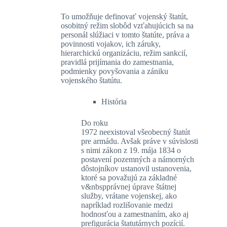
To umožňuje definovať vojenský štatút,
osobitný režim slobôd vzťahujúcich sa na
personál slúžiaci v tomto štatúte, práva a
povinnosti vojakov, ich záruky,
hierarchickú organizáciu, režim sankcií,
pravidlá prijímania do zamestnania,
podmienky povyšovania a zániku
vojenského štatútu.
História
Do roku
1972 neexistoval všeobecný štatút
pre armádu. Avšak práve v súvislosti
s nimi zákon z 19. mája 1834 o
postavení pozemných a námorných
dôstojníkov ustanovil ustanovenia,
ktoré sa považujú za základné
v&nbspprávnej úprave štátnej
služby, vrátane vojenskej, ako
napríklad rozlišovanie medzi
hodnosťou a zamestnaním, ako aj
prefigurácia štatutárnych pozícií.