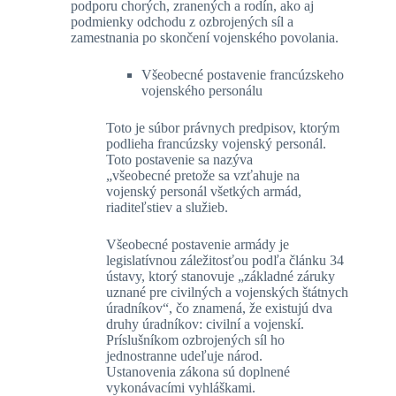
podporu chorých, zranených a rodín, ako aj
podmienky odchodu z ozbrojených síl a
zamestnania po skončení vojenského povolania.
Všeobecné postavenie francúzskeho
vojenského personálu
Toto je súbor právnych predpisov, ktorým
podlieha francúzsky vojenský personál.
Toto postavenie sa nazýva
„všeobecné pretože sa vzťahuje na
vojenský personál všetkých armád,
riaditeľstiev a služieb.
Všeobecné postavenie armády je
legislatívnou záležitosťou podľa článku 34
ústavy, ktorý stanovuje „základné záruky
uznané pre civilných a vojenských štátnych
úradníkov“, čo znamená, že existujú dva
druhy úradníkov: civilní a vojenskí.
Príslušníkom ozbrojených síl ho
jednostranne udeľuje národ.
Ustanovenia zákona sú doplnené
vykonávacími vyhláškami.