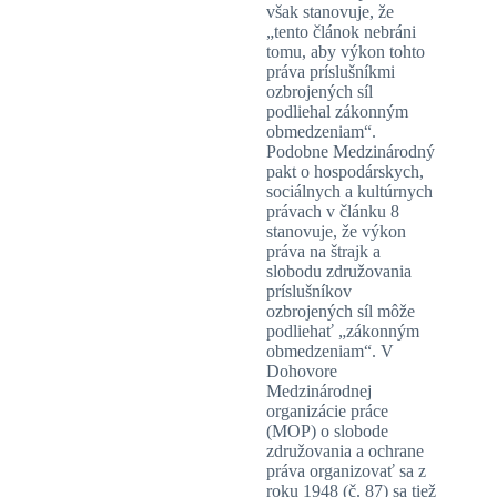
však stanovuje, že
„tento článok nebráni
tomu, aby výkon tohto
práva príslušníkmi
ozbrojených síl
podliehal zákonným
obmedzeniam“.
Podobne Medzinárodný
pakt o hospodárskych,
sociálnych a kultúrnych
právach v článku 8
stanovuje, že výkon
práva na štrajk a
slobodu združovania
príslušníkov
ozbrojených síl môže
podliehať „zákonným
obmedzeniam“. V
Dohovore
Medzinárodnej
organizácie práce
(MOP) o slobode
združovania a ochrane
práva organizovať sa z
roku 1948 (č. 87) sa tiež