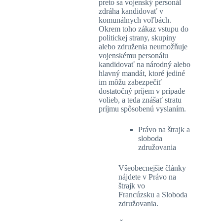
preto sa vojenský personál
zdráha kandidovať v
komunálnych voľbách.
Okrem toho zákaz vstupu do
politickej strany, skupiny
alebo združenia neumožňuje
vojenskému personálu
kandidovať na národný alebo
hlavný mandát, ktoré jediné
im môžu zabezpečiť
dostatočný príjem v prípade
volieb, a teda znášať stratu
príjmu spôsobenú vyslaním.
Právo na štrajk a
sloboda
združovania
Všeobecnejšie články
nájdete v Právo na
štrajk vo
Francúzsku a Sloboda
združovania.