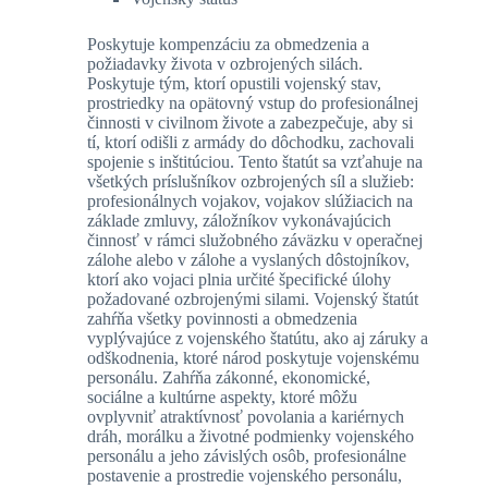
Poskytuje kompenzáciu za obmedzenia a
požiadavky života v ozbrojených silách.
Poskytuje tým, ktorí opustili vojenský stav,
prostriedky na opätovný vstup do profesionálnej
činnosti v civilnom živote a zabezpečuje, aby si
tí, ktorí odišli z armády do dôchodku, zachovali
spojenie s inštitúciou. Tento štatút sa vzťahuje na
všetkých príslušníkov ozbrojených síl a služieb:
profesionálnych vojakov, vojakov slúžiacich na
základe zmluvy, záložníkov vykonávajúcich
činnosť v rámci služobného záväzku v operačnej
zálohe alebo v zálohe a vyslaných dôstojníkov,
ktorí ako vojaci plnia určité špecifické úlohy
požadované ozbrojenými silami. Vojenský štatút
zahŕňa všetky povinnosti a obmedzenia
vyplývajúce z vojenského štatútu, ako aj záruky a
odškodnenia, ktoré národ poskytuje vojenskému
personálu. Zahŕňa zákonné, ekonomické,
sociálne a kultúrne aspekty, ktoré môžu
ovplyvniť atraktívnosť povolania a kariérnych
dráh, morálku a životné podmienky vojenského
personálu a jeho závislých osôb, profesionálne
postavenie a prostredie vojenského personálu,