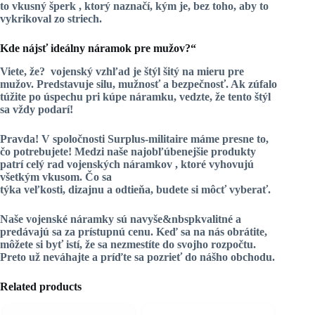
to
vkusný šperk
, ktorý naznačí, kým je, bez toho, aby to
vykrikoval zo striech.
Kde nájsť ideálny náramok pre mužov?“
Viete, že?
vojenský vzhľad
je štýl šitý na mieru pre
mužov. Predstavuje silu, mužnosť a bezpečnosť. Ak zúfalo
túžite po úspechu pri kúpe náramku, vedzte, že tento štýl
sa vždy podarí!
Pravda! V spoločnosti Surplus-militaire máme presne to,
čo potrebujete! Medzi naše najobľúbenejšie produkty
patrí celý rad
vojenských náramkov
, ktoré vyhovujú
všetkým vkusom. Čo sa
týka veľkosti, dizajnu a odtieňa, budete si môcť vyberať.
Naše vojenské náramky sú navyše&nbspkvalitné
a
predávajú sa za
prístupnú cenu
. Keď sa na nás obrátite,
môžete si byť istí, že sa nezmestíte do svojho rozpočtu.
Preto už neváhajte a príďte sa pozrieť do nášho obchodu.
Related products