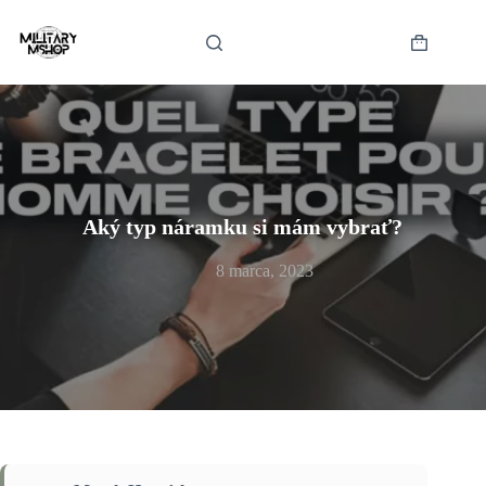
Skip
to
content
Shopping
cart
Aký typ náramku si mám vybrať?
8 marca, 2023