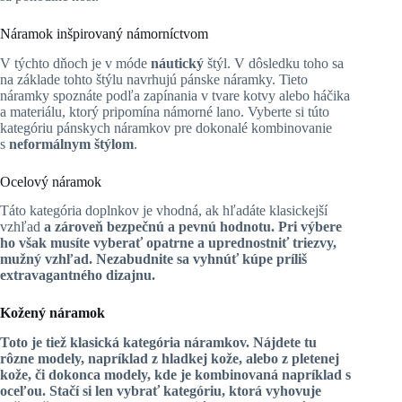
Náramok inšpirovaný námorníctvom
V týchto dňoch je v móde
náutický
štýl. V dôsledku toho sa
na základe tohto štýlu navrhujú pánske náramky. Tieto
náramky spoznáte podľa zapínania v tvare kotvy alebo háčika
a materiálu, ktorý pripomína námorné lano. Vyberte si túto
kategóriu pánskych náramkov pre dokonalé kombinovanie
s
neformálnym štýlom
.
Ocelový náramok
Táto kategória doplnkov je vhodná, ak hľadáte klasickejší
vzhľad
a zároveň bezpečnú a pevnú hodnotu. Pri výbere
ho však musíte vyberať opatrne a uprednostniť triezvy,
mužný vzhľad. Nezabudnite sa vyhnúť kúpe príliš
extravagantného dizajnu.
Kožený náramok
Toto je tiež
klasická kategória náramkov
. Nájdete tu
rôzne modely, napríklad z hladkej kože, alebo z pletenej
kože, či dokonca modely, kde je kombinovaná napríklad s
oceľou. Stačí si len vybrať kategóriu, ktorá vyhovuje