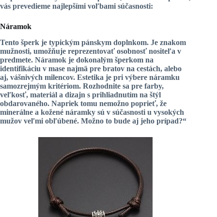
vás prevedieme najlepšími voľbami súčasnosti:
Náramok
Tento šperk je
typickým pánskym doplnkom
. Je znakom
mužnosti, umožňuje reprezentovať osobnosť nositeľa v
predmete. Náramok je dokonalým šperkom na
identifikáciu v mase najmä pre bratov na cestách, alebo
aj, vášnivých milencov. Estetika je pri výbere náramku
samozrejmým kritériom. Rozhodnite sa pre farby,
veľkosť, materiál a dizajn s prihliadnutím na štýl
obdarovaného. Napriek tomu nemožno poprieť, že
minerálne a kožené náramky sú v súčasnosti u vysokých
mužov veľmi obľúbené. Možno to bude aj jeho prípad?“