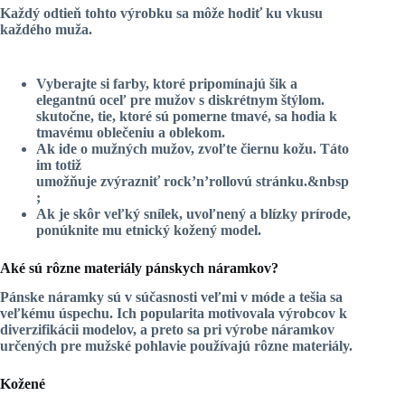
Každý odtieň tohto výrobku sa môže hodiť ku vkusu
každého muža.
Vyberajte si farby, ktoré pripomínajú šik a
elegantnú oceľ pre mužov s
diskrétnym štýlom
.
skutočne, tie, ktoré sú pomerne tmavé, sa hodia k
tmavému oblečeniu a oblekom.
Ak ide o mužných mužov, zvoľte
čiernu kožu
. Táto
im totiž
umožňuje zvýrazniť rock’n’rollovú stránku.&nbsp
;
Ak je skôr veľký snílek, uvoľnený a blízky prírode,
ponúknite mu
etnický kožený model
.
Aké sú rôzne materiály pánskych náramkov?
Pánske náramky sú v súčasnosti veľmi v móde a tešia sa
veľkému úspechu. Ich popularita motivovala výrobcov k
diverzifikácii modelov, a preto sa pri výrobe náramkov
určených pre mužské pohlavie používajú rôzne materiály.
Kožené