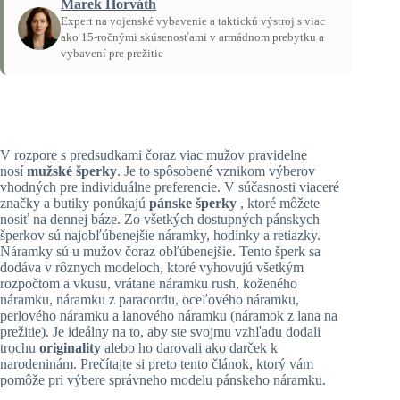
Marek Horváth
Expert na vojenské vybavenie a taktickú výstroj s viac
ako 15-ročnými skúsenosťami v armádnom prebytku a
vybavení pre prežitie
Domov
/
Návody
V rozpore s predsudkami čoraz viac mužov pravidelne
nosí
mužské šperky
. Je to spôsobené vznikom výberov
vhodných pre individuálne preferencie. V súčasnosti viaceré
značky a butiky ponúkajú
pánske šperky
, ktoré môžete
nosiť na dennej báze. Zo všetkých dostupných pánskych
šperkov sú najobľúbenejšie náramky, hodinky a retiazky.
Náramky sú u mužov čoraz obľúbenejšie. Tento šperk sa
dodáva v rôznych modeloch, ktoré vyhovujú všetkým
rozpočtom a vkusu, vrátane náramku rush, koženého
náramku, náramku z paracordu, oceľového náramku,
perlového náramku a lanového náramku (
náramok z lana na
prežitie). Je ideálny na to, aby ste svojmu vzhľadu dodali
trochu
originality
alebo ho darovali ako darček k
narodeninám. Prečítajte si preto tento článok, ktorý vám
pomôže pri výbere správneho modelu pánskeho náramku.