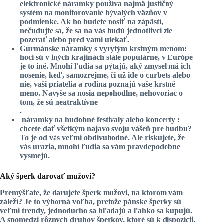
elektronické náramky používa najmä justičný
systém na monitorovanie bývalých väzňov v
podmienke. Ak ho budete nosiť na zápästí,
nečudujte sa, že sa na vás budú jednotlivci zle
pozerať alebo pred vami utekať.
Gurmánske
náramky
s vyrytým krstným menom:
hoci sú v iných krajinách stále populárne, v Európe
je to iné. Mnohí ľudia sa pýtajú, aký zmysel má ich
nosenie, keď, samozrejme, či už ide o curbets alebo
nie, vaši priatelia a rodina poznajú vaše krstné
meno. Navyše sa nosia nepohodlne, nehovoriac o
tom, že sú neatraktívne
.
náramky na hudobné festivaly alebo koncerty
:
chcete dať všetkým najavo svoju vášeň pre hudbu?
To je od vás veľmi obdivuhodné. Ale riskujete, že
vás urazia, mnohí ľudia sa vám pravdepodobne
vysmejú.
Aký šperk darovať mužovi?
Premýšľate, že darujete šperk mužovi, na ktorom vám
záleží? Je to výborná voľba, pretože pánske šperky sú
veľmi trendy, jednoducho sa hľadajú a ľahko sa kupujú.
A spomedzi rôznych druhov šperkov, ktoré sú k dispozícii,