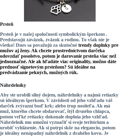
Prsteň
Prsteň je v našej spoločnosti symbolickým
šperkom
.
Predstavujú záväzok, zväzok a rodinu. To však nie je
všetko! Dnes sa považujú za skutočné
trendy doplnky
pre
mužov aj ženy. Ak chcete prostredníctvom darčeka
odovzdať posolstvo, potom je darovanie prsteňa viac než
jednoznačné. Ale
ak hľadáte viac originality
, možno dáte
prednosť signetovým prsteňom? Sú ideálne na
predvádzanie pekných, mužných rúk.
Náhrdelníky
Aby ste urobili silný dojem, náhrdelníky a najmä retiazky
sú
ideálnym šperkom
. V závislosti od jeho vzhľadu váš
darček zvýrazní buď krk; alebo trup nositeľa. Ak má
muž, ktorého chcete obdarovať, štýl drsného chlapca,
potom veľké retiazky dokonale doplnia jeho vzhľad.
Náhrdelník mu umožní vyznačiť si svoje teritórium a
urobiť vyhlásenie. Ak si potrpí skôr na eleganciu, potom
je ideálny nenápadný náhrdelník z drahého kovu. Je