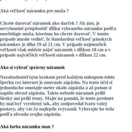
Aká veľkosť náramku pre muža ?
Chcete darovať náramok ako darček ? Ak áno, je
nevyhnutné prispôsobiť dĺžku vybraného náramku podľa
morfológie muža, ktorému ho chcete darovať. V tomto
prípade musíte vedieť, že
štandardná veľkosť pánskych
náramkov
je dlhá 19 až 21 cm. V prípade najmenších
veľkostí však môžete nájsť náramok s dĺžkou 18 cm a v
prípade najväčších veľkostí náramok s dĺžkou 22 cm.
Ako si vybrať správny náramok
Nezabudnuteľným krokom pred každým nákupom tohto
šperku cez internet
je zmeranie zápästia. Na tento účel si
jednoducho omotajte meter okolo zápästia a až potom si
zapíšte obvod zápästia. Takto nebude náramok príliš
široký ani príliš tesný. Majte na pamäti, že tento predmet
by mal byť vyrobený tak, aby zodpovedal tvaru vašej
postavy, aby vás čo najlepšie zvýraznil. Vyberajte ho teda
podľa obvodu svojho zápästia.
Aká farba náramku man ?