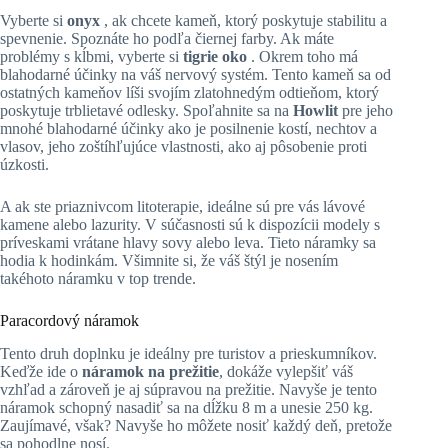
Vyberte si
onyx
, ak chcete kameň, ktorý poskytuje stabilitu a
spevnenie. Spoznáte ho podľa čiernej farby. Ak máte
problémy s kĺbmi, vyberte si
tigrie oko
. Okrem toho má
blahodarné účinky na váš nervový systém. Tento kameň sa od
ostatných kameňov líši svojím zlatohnedým odtieňom, ktorý
poskytuje trblietavé odlesky. Spoľahnite sa na
Howlit
pre jeho
mnohé blahodarné účinky ako je posilnenie kostí, nechtov a
vlasov, jeho zoštíhľujúce vlastnosti, ako aj pôsobenie proti
úzkosti.
A ak ste priaznivcom litoterapie, ideálne sú pre vás lávové
kamene alebo lazurity. V súčasnosti sú k dispozícii modely s
príveskami vrátane hlavy sovy alebo leva. Tieto náramky sa
hodia k hodinkám. Všimnite si, že váš štýl je nosením
takéhoto náramku v top trende.
Paracordový náramok
Tento druh doplnku je ideálny pre turistov a prieskumníkov.
Keďže ide o
náramok na prežitie
, dokáže vylepšiť váš
vzhľad a zároveň je aj súpravou na prežitie. Navyše je tento
náramok schopný nasadiť sa na dĺžku 8 m a unesie 250 kg.
Zaujímavé, však? Navyše ho môžete nosiť každý deň, pretože
sa pohodlne nosí.