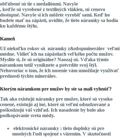
obľúbené sú tie s medailónmi. Navyše
, keďže sú vyrobené z textilných vlákien, sú cenovo
dostupné. Navyše si ich môžete vyrobiť sami. Keď ho
budete mať na zápästí, uvidíte, že
tieto náramky sa hodia
ku každému štýlu
.
Kameň
Už niekoľko rokov sú
náramky z&nbspminerálov
veľmi
módne. Vidieť ich na zápästiach veľkého počtu mužov.
Myslíte si, že sú originálne? Naozaj sú. Vďaka týmto
náramkom totiž vyniknete a potvrdíte svoj štýl.
Nehovoriac o tom, že ich nosenie vám umožňuje využívať
prednosti týchto minerálov.
Ktorým náramkom pre mužov by ste sa mali vyhnúť?
Tak ako existujú náramky pre mužov, ktoré sú vysoko
cenené, existujú aj iné, ktoré sú veľmi odsudzované a
poškodzujú váš vzhľad. Ich nasadenie by bolo ako
podkopávanie sveta módy.
elektronické náramky
: tieto doplnky sú pre
mnohých ľudí spojené s väzením. V skutočnosti