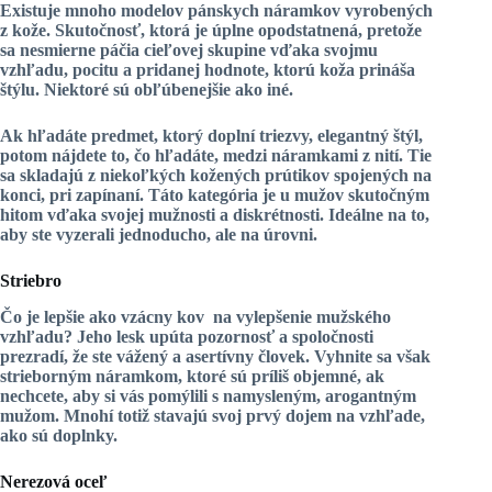
Existuje mnoho modelov pánskych náramkov vyrobených
z kože. Skutočnosť, ktorá je úplne opodstatnená, pretože
sa nesmierne páčia cieľovej skupine vďaka svojmu
vzhľadu, pocitu a pridanej hodnote, ktorú koža prináša
štýlu. Niektoré sú obľúbenejšie ako iné.
Ak hľadáte predmet, ktorý doplní triezvy, elegantný štýl,
potom nájdete to, čo hľadáte, medzi
náramkami z nití
. Tie
sa skladajú z niekoľkých kožených prútikov spojených na
konci, pri zapínaní. Táto kategória je u mužov skutočným
hitom vďaka svojej mužnosti a diskrétnosti. Ideálne na to,
aby ste vyzerali
jednoducho, ale na úrovni
.
Striebro
Čo je lepšie ako
vzácny kov
na vylepšenie mužského
vzhľadu? Jeho lesk upúta pozornosť a spoločnosti
prezradí, že ste vážený a asertívny človek. Vyhnite sa však
strieborným náramkom, ktoré sú príliš objemné, ak
nechcete, aby si vás pomýlili s namysleným, arogantným
mužom. Mnohí totiž stavajú svoj prvý dojem na vzhľade,
ako sú doplnky.
Nerezová oceľ