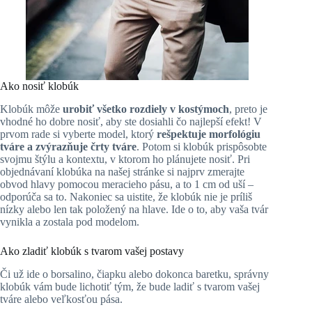
Ako nosiť klobúk
Klobúk môže
urobiť
všetko
rozdiely v kostýmoch
, preto je
vhodné ho dobre nosiť, aby ste dosiahli čo najlepší efekt! V
prvom rade si vyberte model, ktorý
rešpektuje morfológiu
tváre a zvýrazňuje črty tváre
. Potom si klobúk prispôsobte
svojmu štýlu a kontextu, v ktorom ho plánujete nosiť. Pri
objednávaní klobúka na našej stránke si najprv zmerajte
obvod hlavy pomocou meracieho pásu, a to 1 cm od uší –
odporúča sa to. Nakoniec sa uistite, že klobúk nie je príliš
nízky alebo len tak položený na hlave. Ide o to, aby vaša tvár
vynikla a zostala pod modelom.
Ako zladiť klobúk s tvarom vašej postavy
Či už ide o borsalino, čiapku alebo dokonca baretku, správny
klobúk vám bude lichotiť tým, že bude ladiť s tvarom vašej
tváre alebo veľkosťou pása.