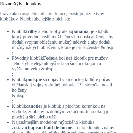
Rôzne štýly klobúkov
Práve ako
casquette militaire france
, existujú rôzne typy
klobúkov. Najobľúbenejšie z nich sú:
Klobúk
trilby
alebo tribLy alebo
panama
, je klobúk,
ktorý pôvodne nosili muži. Dnes ho nosia aj ženy, aby
dodali svojmu oblečeniu mužný nádych a aby dodali
mužný nádych oblečeniu, ktoré je príliš ženské.&nbsp
;
Pôvodný klobúk
Fedora
bol tiež klobúk pre mužov.
Jeho štýl je elegantnejší vďaka širším okrajom a
vyššiemu veku.&nbsp
;
Klobúk
porkpie
sa objavil v americkej kultúre počas
občianskej vojny v druhej polovici 19. storočia, nosili
ho ženy.
&nbsp
;
Klobúk
canotier
je klobúk s plochou korunkou na
vrchole, zdobený ozdobným vrkočom. Jeho okraj je
plochý a širší alebo užší.
Najznámejším modelom mýtického klobúka
zostáva
chapeau haut de forme
. Tento klobúk, známy
aj ako gibus, sa dá vďaka dômyselnému systému pružín