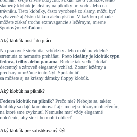
obohatiť svoje chvíle oddychu. Pokiaľ ide o vodákov, tento
slamený klobúk je ideálny na pikniky pri vode alebo na
trávniku. Tieto klobúky, často vyrobené zo slamy, môžu byť
vybavené aj čistou látkou alebo plsťou. V každom prípade
môžete získať trochu extravagancie s ležérnym, mierne
športovým vzhľadom.
Aký klobúk nosiť do práce
Na pracovné stretnutia, schôdzky alebo malé pravidelné
stretnutia to nemusíte preháňať. Preto
ideálny je klobúk typu
fedora, trilby alebo panama
. Budete tak vedieť dodať
decentný a zároveň elegantný vzhľad. Zostať ležérny a
precízny umožňuje tento štýl. Spoľahnúť
sa môžete aj na krásny dámsky floppy klobúk.
Aký klobúk na piknik?
Fedora klobúk na piknik
? Prečo nie? Nebojte sa, takéto
klobúky sa dajú kombinovať aj s menej serióznym oblečením,
na ktoré sme zvyknutí. Nemusíte mať vždy elegantné
oblečenie, aby ste si ho mohli obliecť.
Aký klobúk pre sofistikovaný štýl