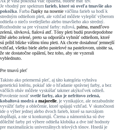
Ak je vaša pokožka viac opálená, budete mať tzv.
Je vhodný pre spektrum
farieb, ktoré sú oveľa tmavšie ako
pokožka
. Farba
čiapky
na nosenie
väčšina farieb sa hodí k
stredným odtieňom pleti, ale vzhľad môžete vylepšiť výberom
odtieňa o niečo svetlejšieho alebo tmavšieho ako stredný.
Rozhodnite sa pre výrazné farby: ružová,
palma
, mandľovo
zelená, slivková, fialová atď. Tóny pleti budú pravdepodobne
žlté alebo zelené, preto sa odporúča vyhnúť odtieňom, ktoré
sú príliš blízke vášmu tónu pleti. Ak chcete dosiahnuť jemnejší
vzhľad, všetko biele alebo pastelové na pastelovom, uistite sa,
že ste dostatočne opálení, bez toho, aby ste vyzerali
vyblednuto.
Pre tmavú pleť
Takisto ako priemerná pleť, aj táto kategória vyhráva
genetickú lotériu, pokiaľ ide o hľadanie správnej farby, a bez
väčších obáv môžete vyskúšať takmer akýkoľvek odtieň.
Povolenie nosiť
svetlé farby, ako je nefritovo zelená,
kobaltová modrá a
majorelle
, je vynikajúce, ale nezabudnite
vyvážiť farby a oblečenie, ktoré spájajú vzhľad. V skutočnosti
ide o výber jednej alebo dvoch farieb, ktoré sa navzájom
dopĺňajú, a nie si konkurujú. Čierna a námornícka sú dve
dôležité farby pri výbere odtieňa klobúka a dve isté hodnoty
pre maximalizáciu univerzálnych telových tónov. Hnedá je