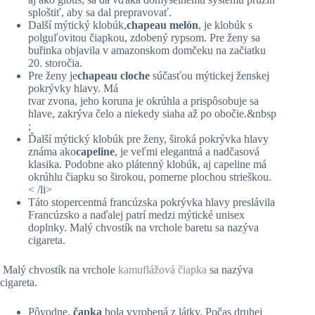
sploštiť, aby sa dal prepravovať.
Další mýtický klobúk,
chapeau melón
, je klobúk s
polguľovitou čiapkou, zdobený rypsom. Pre ženy sa
buřinka objavila v amazonskom domčeku na začiatku
20. storočia.
Pre ženy je
chapeau cloche
súčasťou mýtickej ženskej
pokrývky hlavy. Má
tvar zvona, jeho koruna je okrúhla a prispôsobuje sa
hlave, zakrýva čelo a niekedy siaha až po obočie.&nbsp
;
Ďalší mýtický klobúk pre ženy, široká pokrývka hlavy
známa ako
capeline
, je veľmi elegantná a nadčasová
klasika. Podobne ako plátenný klobúk, aj capeline má
okrúhlu čiapku so širokou, pomerne plochou strieškou.
< /li>
Táto stopercentná francúzska pokrývka hlavy preslávila
Francúzsko a naďalej patrí medzi mýtické unisex
doplnky. Malý chvostík na vrchole baretu sa nazýva
cigareta.
Malý chvostík na vrchole
kamuflážová čiapka
sa nazýva
cigareta.
Pôvodne,
čapka
bola vyrobená z látky. Počas druhej