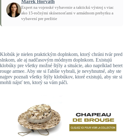
Marek Horváth
Expert na vojenské vybavenie a taktickú výstroj s viac
ako 15-ročnými skúsenosťami v armádnom prebytku a
vybavení pre prežitie
Domov
/
Návody
Klobúk je nielen praktickým doplnkom, ktorý chráni tvár pred
slnkom, ale aj nadčasovým módnym doplnkom. Existujú
klobúky pre všetky možné štýly a situácie, ako napríklad
beret
rouge armee. Aby ste si ľahšie vybrali, je nevyhnutné, aby ste
najprv poznali všetky štýly klobúkov, ktoré existujú, aby ste si
mohli nájsť ten, ktorý sa vám páči.