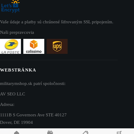
Vaše údaje a platby sú chránené šifrovaným SSL pripojením.
Naši prepravcovia
WEBSTRÁNKA
militarymshop.sk patrí spoločnosti:
AV SEO LLC
Adresa:
1111B S Governors Ave STE 40127
Dover, DE 19904
USA