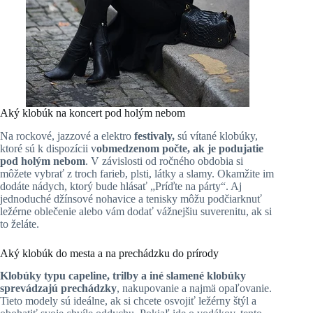
Aký klobúk na koncert pod holým nebom
Na rockové, jazzové a elektro
festivaly,
sú vítané klobúky,
ktoré sú k dispozícii v
obmedzenom počte, ak je podujatie
pod holým nebom
. V závislosti od ročného obdobia si
môžete vybrať z troch farieb, plsti, látky a slamy. Okamžite im
dodáte nádych, ktorý bude hlásať „Príďte na párty“. Aj
jednoduché džínsové nohavice a tenisky môžu podčiarknuť
ležérne oblečenie alebo vám dodať vážnejšiu suverenitu, ak si
to želáte.
Aký klobúk do mesta a na prechádzku do prírody
Klobúky typu capeline, trilby a iné slamené klobúky
sprevádzajú prechádzky
, nakupovanie a najmä opaľovanie.
Tieto modely sú ideálne, ak si chcete osvojiť ležérny štýl a