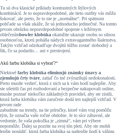
Tu sú dva klasické príklady kontrastných štýlových
kombinácií. Je to nepravdepodobné, ale tieto outfity vás môžu
šokovať, ale preto, že to nie je „normálne“. Pri spätnom
pohľade sa však ukáže, že sú jednoducho jedinečné. Na tomto
prvom obrázku nepravdepodobné spojenie s ležérnym
oblečením
bowler klobúka
okamžite ukazuje osobu so silnou
osobnosťou, ktorú poháňa nádych extravagantného šialenstva.
Takýto vzhľad odzrkadľuje dvojitú túžbu zostať slobodný a
šik, čo sa podarilo… ani v prestrojení.
Akú farbu klobúka si vybrať?“
Niektoré
farby klobúka eliminujú známky únavy a
zjemňujú črty tváre
, zatiaľ čo iné zvýrazňujú nedokonalosti.
Preto musíte vedieť, ktorá z nich sa k vám hodí najlepšie. Aby
ste ušetrili čas pri rozhodovaní a bezpečne nakupovali online,
musíte poznať niekoľko základných pravidiel, aby ste zistili,
ktorá farba klobúka vám zaručene dodá ten najlepší vzhľad. V
prvom rade
zabudnite na trendy, na tie príručky, ktoré vám vraj pomôžu
tým, že označia vaše ročné obdobie. Je to síce zábavné, ale
vedomie, že vaša pokožka je „zimná“, vám pri výbere
nepomôže. Ďalej sa pozrite na svoj tón pleti. Aby ste mohli
lepšie posúdiť, ktorá farba klobúka sa najlepšie hodí k vášmu