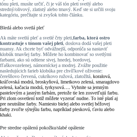
tónu pleti, musíte určiť, či je váš tón pleti svetlý alebo
stredný/olivový, zlatistý alebo tmavý. Keď ste si určili svoju
kategóriu, prečítajte si zvyšok tohto článku.
Bledá alebo svetlá pleť
Ak máte svetlú pleť a svetlé črty pleti,
farba, ktorá ostro
kontrastuje s tónom vašej pleti
, doslova dodá vašej pleti
nuansy. Ak chcete byť odvážnejší, odporúča sa nastaviť
klobúk tmavšej farby. Môžete ho kombinovať so svetlými
farbami, ako sú odtiene sivej, hnedej, bordovej,
fľaškovozelenej, námorníckej a modrej. Zvážte použitie
nasledujúcich farieb klobúka pre chvíľkové oživenie:
čerešňovo červená, cukríkovo ružová, zlatožltá,
koralová
,
kráľovská modrá, broskyňová, limetkovo zelená, smaragdovo
zelená, kačacia modrá, tyrkysová…. Vyhnite sa jemným
pastelovým a jasným farbám, pretože tie len zosvetľujú farbu.
Pri zlom osvetlení totiž môžete vyzerať nudne. To isté platí aj
pre neutrálne farby. Namiesto bielej alebo svetlej béžovej
farby zvoľte sýtejšiu farbu, napríklad pieskovú, ťaviu alebo
khaki.
Pre stredne opálenú pokožku/slabé opálenie