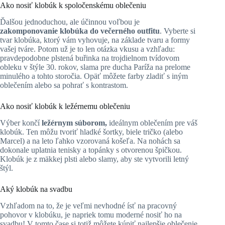
Ako nosiť klobúk k spoločenskému oblečeniu
Ďalšou jednoduchou, ale účinnou voľbou je
zakomponovanie klobúka do večerného outfitu
. Vyberte si
tvar klobúka, ktorý vám vyhovuje, na základe tvaru a formy
vašej tváre. Potom už je to len otázka vkusu a vzhľadu:
pravdepodobne plstená buřinka na trojdielnom tvídovom
obleku v štýle 30. rokov, slama pre ducha Paríža na prelome
minulého a tohto storočia. Opäť môžete farby zladiť s iným
oblečením alebo sa pohrať s kontrastom.
Ako nosiť klobúk k ležérnemu oblečeniu
Výber končí
ležérnym súborom,
ideálnym oblečením pre váš
klobúk. Ten môžu tvoriť hladké šortky, biele tričko (alebo
Marcel) a na leto ľahko vzorovaná košeľa. Na nohách sa
dokonale uplatnia tenisky a topánky s otvorenou špičkou.
Klobúk je z mäkkej plsti alebo slamy, aby ste vytvorili letný
štýl.
Aký klobúk na svadbu
Vzhľadom na to, že je veľmi nevhodné ísť na pracovný
pohovor v klobúku, je napriek tomu moderné nosiť ho na
svadbu! V tomto čase si totiž môžete kúpiť najlepšie oblečenie