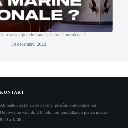
Ako sa volajú lode francúzskeho námorníctva ?
30 decembra, 2022
KONTAKT
Ak máte otázky alebo návrhy, prosím, kontaktujte nás.
Odpovieme vám do 24 hodín, od pondelka do piatka medzi
9:00 a 17:00.