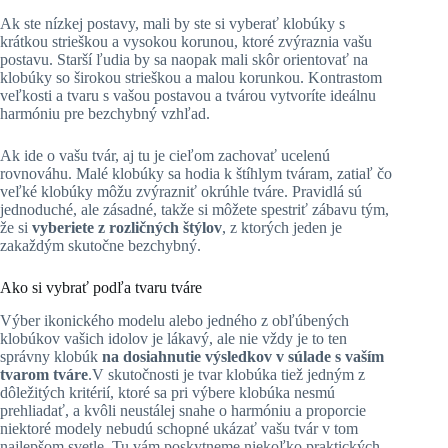
Ak ste nízkej postavy, mali by ste si vyberať klobúky s
krátkou strieškou a vysokou korunou, ktoré zvýraznia vašu
postavu. Starší ľudia by sa naopak mali skôr orientovať na
klobúky so širokou strieškou a malou korunkou. Kontrastom
veľkosti a tvaru s vašou postavou a tvárou vytvoríte ideálnu
harmóniu pre bezchybný vzhľad.
Ak ide o vašu tvár, aj tu je cieľom zachovať ucelenú
rovnováhu. Malé klobúky sa hodia k štíhlym tváram, zatiaľ čo
veľké klobúky môžu zvýrazniť okrúhle tváre. Pravidlá sú
jednoduché, ale zásadné, takže si môžete spestriť zábavu tým,
že si
vyberiete z
rozličných štýlov
, z ktorých jeden je
zakaždým skutočne bezchybný.
Ako si vybrať podľa tvaru tváre
Výber ikonického modelu alebo jedného z obľúbených
klobúkov vašich idolov je lákavý, ale nie vždy je to ten
správny klobúk
na dosiahnutie výsledkov v súlade s vaším
tvarom tváre
.V skutočnosti je tvar klobúka tiež jedným z
dôležitých kritérií, ktoré sa pri výbere klobúka nesmú
prehliadať, a kvôli neustálej snahe o harmóniu a proporcie
niektoré modely nebudú schopné ukázať vašu tvár v tom
najlepšom svetle. Tu vám poskytneme niekoľko praktických