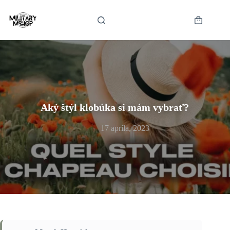
Skip
to
content
Shopping
cart
Aký štýl klobúka si mám vybrať?
17 apríla, 2023