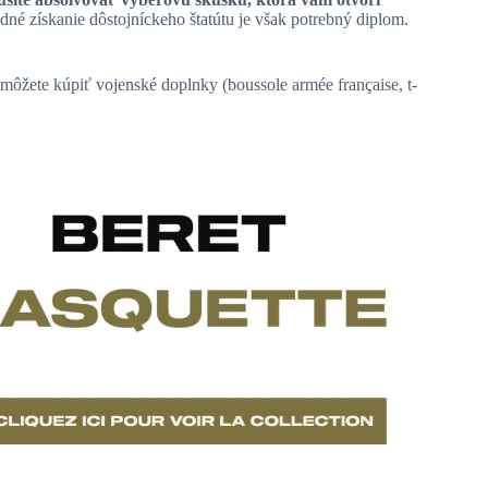
dné získanie dôstojníckeho štatútu je však potrebný diplom.
i môžete kúpiť vojenské doplnky (
boussole armée française, t-