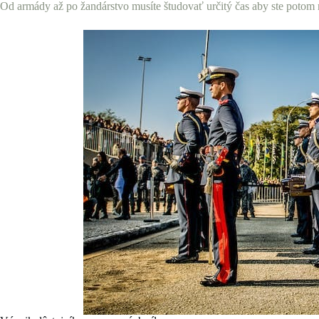
Od armády až po žandárstvo musíte študovať určitý čas aby ste potom 