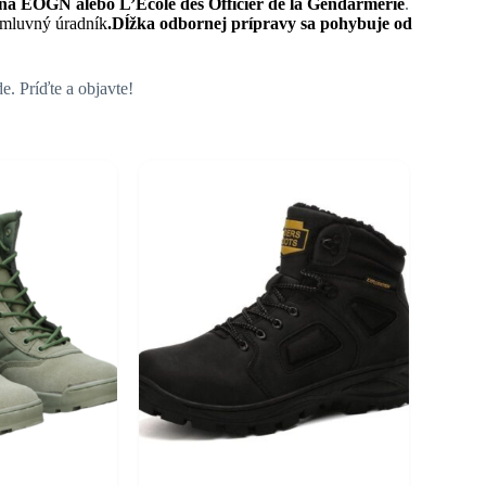
 na EOGN alebo L’Ecole des Officier de la Gendarmerie
.
mluvný úradník
.
Dĺžka odbornej prípravy sa pohybuje
od
. Príďte a objavte!