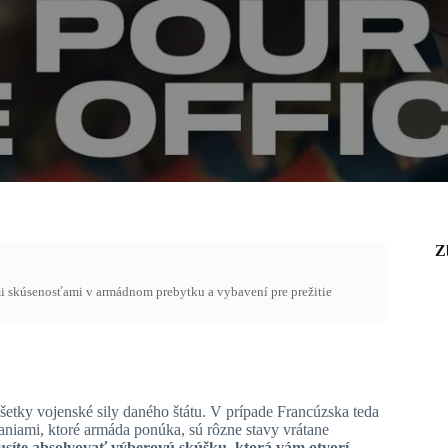
Z
mi skúsenosťami v armádnom prebytku a vybavení pre prežitie
etky vojenské sily daného štátu. V prípade Francúzska teda
niami, ktoré armáda ponúka, sú rôzne stavy vrátane
usíte absolvovať výberovú skúšku, ktorá vám otvorí