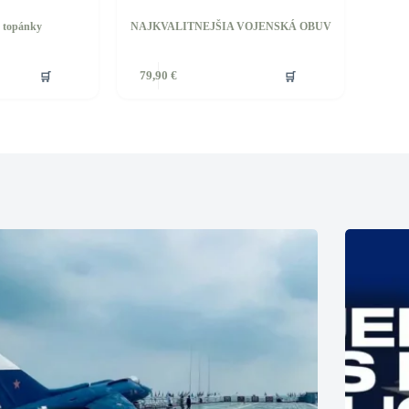
é topánky
NAJKVALITNEJŠIA VOJENSKÁ OBUV
🛒
🛒
79,90
€