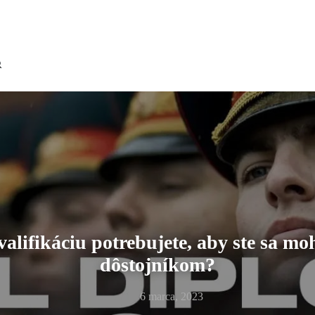
alifikáciu potrebujete, aby ste sa moh
dôstojníkom?
6 marca, 2023