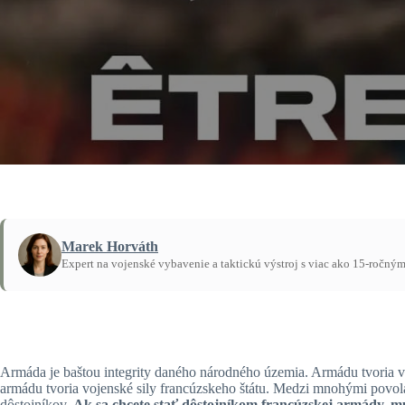
Marek Horváth
Expert na vojenské vybavenie a taktickú výstroj s viac ako 15-ročný
Domov
/
Návody
Armáda je baštou integrity daného národného územia. Armádu tvoria vš
armádu tvoria vojenské sily francúzskeho štátu. Medzi mnohými povola
dôstojníkov
. Ak sa chcete stať dôstojníkom francúzskej armády, m