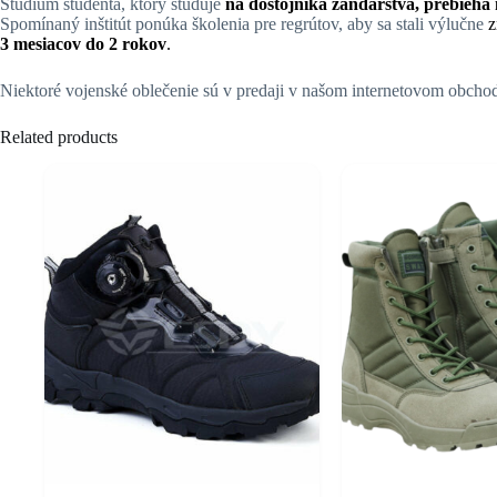
Štúdium študenta, ktorý študuje
na dôstojníka žandárstva, prebieha
Spomínaný inštitút ponúka školenia pre regrútov, aby sa stali výlučne
z
3 mesiacov do 2 rokov
.
Niektoré
vojenské oblečenie sú v predaji v našom internetovom obchode
Related products