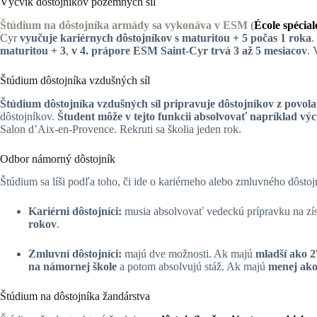
Výcvik dôstojníkov pozemných síl
Štúdium na dôstojníka armády sa vykonáva v ESM (
École spécial
Cyr
vyučuje kariérnych dôstojníkov s maturitou + 5 počas 1 roka
.
maturitou + 3
,
v 4. prápore ESM Saint-Cyr trvá 3 až 5 mesiacov
. 
Štúdium dôstojníka vzdušných síl
Štúdium dôstojníka vzdušných síl pripravuje dôstojníkov z povol
dôstojníkov.
Študent môže v tejto funkcii absolvovať napríklad výc
Salon d’Aix-en-Provence. Rekruti sa školia jeden rok.
Odbor námorný dôstojník
Štúdium sa líši podľa toho, či ide o kariérneho alebo zmluvného dôstoj
Kariérni dôstojníci:
musia absolvovať vedeckú prípravku na zís
rokov
.
Zmluvní dôstojníci:
majú dve možnosti. Ak majú
mladší ako 2
na námornej škole
a potom absolvujú stáž. Ak majú
menej ako
Štúdium na dôstojníka žandárstva