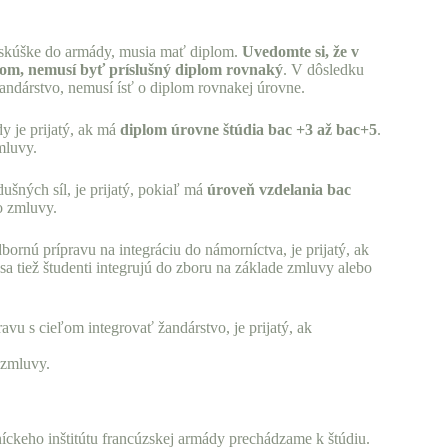
j skúške do armády, musia mať diplom.
Uvedomte si, že v
níkom, nemusí byť príslušný diplom rovnaký
. V dôsledku
žandárstvo, nemusí ísť o diplom rovnakej úrovne.
 je prijatý, ak má
diplom úrovne štúdia bac +3 až bac+5
.
mluvy.
šných síl, je prijatý, pokiaľ má
úroveň vzdelania bac
o zmluvy.
rnú prípravu na integráciu do námorníctva, je prijatý, ak
 sa tiež študenti integrujú do zboru na základe zmluvy alebo
u s cieľom integrovať žandárstvo, je prijatý, ak
 zmluvy.
ckeho inštitútu francúzskej armády prechádzame k štúdiu.