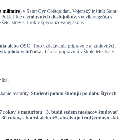
e militaire
)
v Saint-Cyr Coëtquidan. Vojenský inštitút Saint-
 Pokiaľ ide o
zmluvných dôstojníkov, výcvik regrúta s
Všetci strávia 1 rok v špecializovanej škole.
ania alebo OSC
. Toto vzdelávanie pripravuje aj zmluvných
vik pilota vrtuľníka
. Títo sa pripravujú v škole letectva v
níka.
kanie maturity.
Studenti potom študujú po dobu štyroch
7 rokov, s maturitou +3, budú sedem mesiacov študovať
 30 rokov, s bac+4 alebo +5, absolvujú trojtýždňovú stáž
.