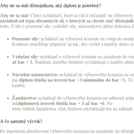
Aby ste sa stali dôstojníkom, aký diplom je potrebný?
Aby ste sa stali
Všetci uchádzači, ktorí sa chcú zúčastniť na výberove
závislosti od typu obranných síl, v ktorých sa chcete stať dôstoj
toho, či ide o pozemné sily, vzdušné sily, námorníctvo alebo dokonca 
Pozemné sily:
uchádzač na výberové konanie na vstup do armády
Konkurz umožňuje pripraviť sa tak, aby vyšiel z kariéry alebo z
Vzdušné sily:
uchádzač o výberové konanie na zaradenie do vzdu
až bac + 5
. Štúdium, ktorého študenti vychádzajú z kariéry aleb
Národné námorníctvo:
uchádzač do výberového konania na odbo
má
diplom štúdia na úrovni bac +3 minimálne do bac +5
. Tu
kariéry.
Žandárstvo:
uchádzač do výberového konania na odbornú príprav
má
diplomovú úroveň štúdia bac + 3 až bac +6
. Na
tento inštitút žandárstva však študenti odchádzajú len na základe
A čo samotný výcvik?
Po úspešnom absolvovaní výberového konania na zaradenie do dôstojní