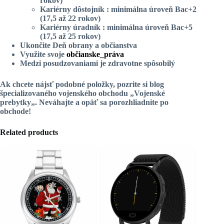
rokov)
Kariérny dôstojník : minimálna úroveň Bac+2
(17,5 až 22 rokov)
Kariérny úradník : minimálna úroveň Bac+5
(17,5 až 25 rokov)
Ukončite Deň obrany a občianstva
Využite svoje
občianske_práva
Medzi posudzovaniami je zdravotne spôsobilý
Ak chcete nájsť podobné položky, pozrite si blog
špecializovaného vojenského obchodu „
Vojenské
prebytky
„. Neváhajte a opäť sa porozhliadnite po
obchode!
Related products