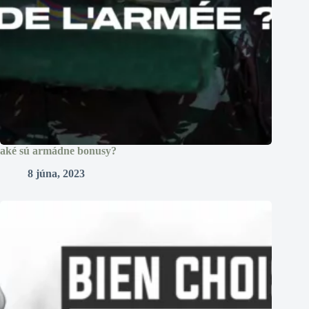
aké sú armádne bonusy?
8 júna, 2023