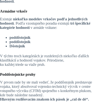
hodnosti
.
Armádne vrkoče
Existuje
niekoľko modelov vrkočov podľa jednotlivých
hodností
. Podľa vzostupného poradia existujú
tri špecifické
kategórie hodností
v armáde vrátane:
poddôstojník
poddôstojník
Dôstojník
V týchto troch kategóriách je rozdelených niekoľko ďalších
klasifikácií a hodností vojakov. Prirodzene,
ku každej triede sa viaže pruh.
Poddôstojnícke pruhy
V prvom rade by ste mali vedieť, že poddôstojník predstavuje
vojaka, ktorý absolvoval vojensko-technický výcvik v centre
vstupného výcviku (CFIM) spojeného s konkrétnym plukom,
kde bude následne nasadený.
Hlavným rozlišovacím znakom ich pások je „cul de dé“.