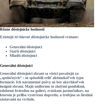
Rôzne dôstojnícke hodnosti
Existujú tri hlavné dôstojnícke hodnosti vrátane:
Generálni dôstojníci
Starší dôstojníci
Mladší dôstojníci
Generálni dôstojníci
Generálni dôstojníci zbraní sa všetci považujú za
„spoločných“ : sú spôsobilí veliť akémukoľvek typu
formácie. Ich náramenné pošvy sú bez akýchkoľvek
insígnií zbraní. Majú uniformu so zlatými gombíkmi,
zdobenú hviezdou na golieri, zväzkom jarmočníkov, na
ktorom je prilba vystrčená dopredu, a trofejou so šiestimi
zástavami na vrchole.