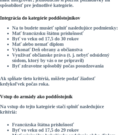
spôsobilosť pre jednotlivé kategórie
.
Integrácia do kategórie poddôstojníkov
Na to budete musieť splniť nasledujúce podmienky:
Mať francúzsku štátnu príslušnosť
Byť vo veku od 17,5 do 30 rokov
Mať alebo nemať diplom
Vykonať Deň obrany a občianstva
Využívať občianske práva (t. j. nebyť odsúdený
súdom, ktorý by vás o ne pripravil)
Byť zdravotne spôsobilý počas posudzovania
Ak spĺňate tieto kritériá, môžete podať žiadosť
kedykoľvek počas roka.
Vstup do armády ako poddôstojník
Na vstup do tejto kategórie stačí splniť nasledujúce
kritériá:
Francúzska štátna príslušnosť
Byť vo veku od 17,5 do 29 rokov