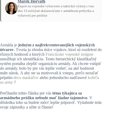
Marek Horváth
Expert na vojenské vybavenie a taktickú výstroj s viac
ako 15-ročnými skúsenosťami v armádnom prebytku a
vybavení pre prežitie
Domov
/
Návody
Armáda je
jedným z najfrekventovanejších vojenských
útvarov
. Tvoria ju zhruba tisíce vojakov, ktorí sú rozdelení do
rôznych hodností a ktorých
Francúzske vojenské insígnie
umožňuje ich identifikáciu. Tento hierarchický klasifikačný
systém pomáha zlepšiť organizáciu armády. Ak chcete vstúpiť
do armády, bolo by pre vás lepšie vedieť, na aké hodnosti
máte nárok. A aby ste sa motivovali k vstupu, prečo nezačať
prijatím
deco maskáčov
alebo jednoducho nadčasové
košeľa
us army
?
Prečítaním tohto článku pre vás
téma týkajúca sa
armádneho prúžku nebude mať žiadne tajomstvo
. V
dôsledku toho sa budete môcť lepšie pripraviť. Vytiahnite teda
svoje zápisníky a užite si čítanie!