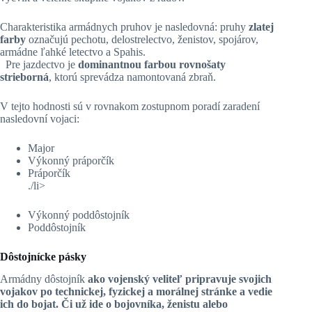
Charakteristika armádnych pruhov je nasledovná: pruhy
zlatej
farby
označujú pechotu, delostrelectvo, ženistov, spojárov,
armádne ľahké letectvo a Spahis.
Pre jazdectvo je
dominantnou farbou rovnošaty
strieborná
, ktorú sprevádza namontovaná zbraň.
V tejto hodnosti sú v rovnakom zostupnom poradí zaradení
nasledovní vojaci:
Major
Výkonný práporčík
Práporčík
./li>
Výkonný poddôstojník
Poddôstojník
Dôstojnícke pásky
Armádny dôstojník
ako vojenský veliteľ
pripravuje svojich
vojakov po technickej, fyzickej a morálnej stránke a vedie
ich do boja
t. Či už ide o bojovníka, ženistu alebo