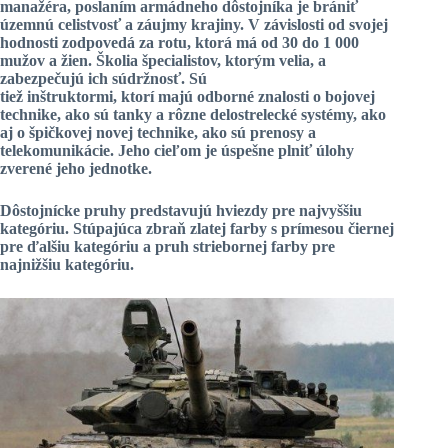
manažéra, poslaním armádneho dôstojníka je brániť
územnú celistvosť a záujmy krajiny. V závislosti od svojej
hodnosti zodpovedá za rotu, ktorá má od 30 do 1 000
mužov a žien. Školia špecialistov, ktorým velia, a
zabezpečujú ich súdržnosť. Sú
tiež inštruktormi, ktorí majú odborné znalosti o bojovej
technike, ako sú tanky a rôzne delostrelecké systémy, ako
aj o špičkovej novej technike, ako sú prenosy a
telekomunikácie. Jeho cieľom je úspešne plniť úlohy
zverené jeho jednotke.
Dôstojnícke pruhy predstavujú hviezdy pre najvyššiu
kategóriu. Stúpajúca zbraň zlatej farby s prímesou čiernej
pre ďalšiu kategóriu a pruh striebornej farby pre
najnižšiu kategóriu.