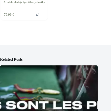
Armáda sleduje špeciálne jednotky
🛒
79,90
€
Related Posts