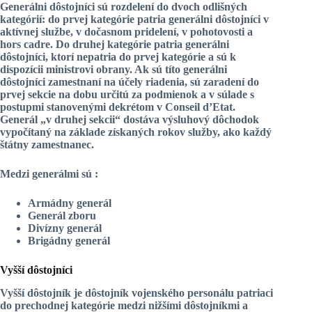
Generálni dôstojníci
sú rozdelení do dvoch odlišných
kategórií: do prvej kategórie patria generálni dôstojníci v
aktívnej službe, v dočasnom pridelení, v pohotovosti a
hors cadre. Do druhej kategórie patria generálni
dôstojníci, ktorí nepatria do prvej kategórie a sú k
dispozícii ministrovi obrany. Ak sú títo generálni
dôstojníci zamestnaní na účely riadenia, sú zaradení do
prvej sekcie na dobu určitú za podmienok a v súlade s
postupmi stanovenými dekrétom v Conseil d’Etat.
Generál „v druhej sekcii“ dostáva výsluhový dôchodok
vypočítaný na základe získaných rokov služby, ako každý
štátny zamestnanec.
Medzi generálmi sú :
Armádny generál
Generál zboru
Divízny generál
Brigádny generál
Vyšší dôstojníci
Vyšší dôstojník je dôstojník
vojenského personálu patriaci
do prechodnej kategórie medzi nižšími dôstojníkmi a