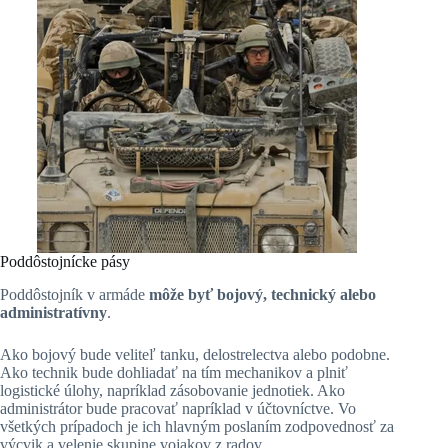
Poddôstojnícke pásy
Poddôstojník v armáde
môže byť bojový, technický alebo
administratívny
.
Ako bojový bude veliteľ tanku, delostrelectva alebo podobne.
Ako technik bude dohliadať na tím mechanikov a plniť
logistické úlohy, napríklad zásobovanie jednotiek. Ako
administrátor bude pracovať napríklad v účtovníctve. Vo
všetkých prípadoch je ich hlavným poslaním zodpovednosť za
výcvik a velenie skupine vojakov z radov.