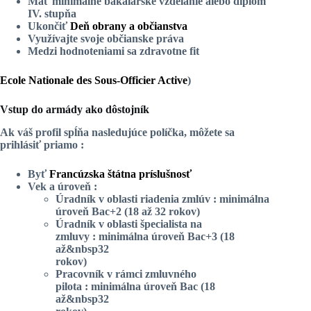
Mať minimálne bakalárske vzdelanie alebo diplom
IV. stupňa
Ukončiť
Deň obrany a občianstva
Využívajte svoje občianske práva
Medzi hodnoteniami sa zdravotne fit
Ecole Nationale des Sous-Officier Active
)
Vstup do armády ako dôstojník
Ak váš profil spĺňa nasledujúce políčka, môžete sa
prihlásiť priamo :
Byť
Francúzska štátna príslušnosť
Vek a úroveň :
Úradník v oblasti riadenia zmlúv : minimálna
úroveň Bac+2 (18 až 32 rokov)
Úradník v oblasti špecialista na
zmluvy : minimálna úroveň Bac+3 (18
až&nbsp32
rokov)
Pracovník v rámci zmluvného
pilota : minimálna úroveň Bac (18
až&nbsp32